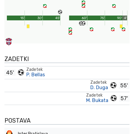
15'
30'
45'
60'
75'
90'
4'
ZADETKI
Zadetek
45'
P. Bellas
Zadetek
55'
D. Duga
Zadetek
57'
M. Bukata
POSTAVA
Inter Bratislava