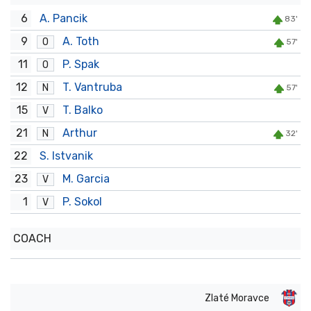
6
A. Pancik
83'
9
A. Toth
O
57'
11
P. Spak
O
12
T. Vantruba
N
57'
15
T. Balko
V
21
Arthur
N
32'
22
S. Istvanik
23
M. Garcia
V
1
P. Sokol
V
COACH
Zlaté Moravce