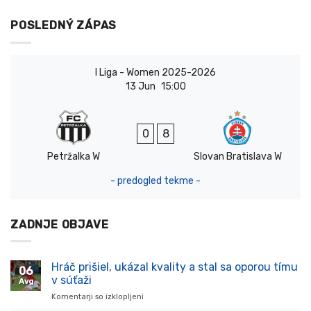
POSLEDNÝ ZÁPAS
I Liga - Women 2025-2026
13 Jun
15:00
0
8
Petržalka W
Slovan Bratislava W
- predogled tekme -
ZADNJE OBJAVE
Hráč prišiel, ukázal kvality a stal sa oporou tímu
06
v súťaži
Avg
Komentarji so izklopljeni
za
Hráč