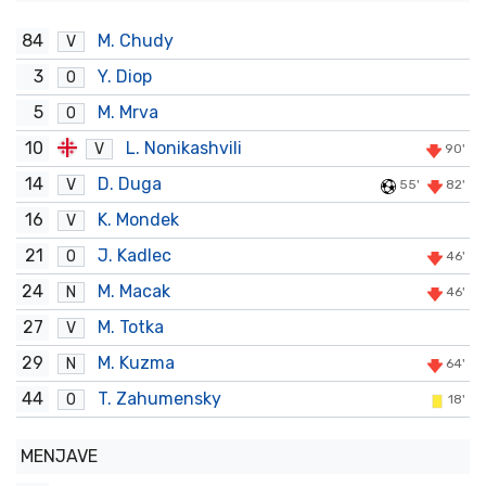
84
M. Chudy
V
3
Y. Diop
O
5
M. Mrva
O
10
L. Nonikashvili
V
90'
14
D. Duga
V
55'
82'
16
K. Mondek
V
21
J. Kadlec
O
46'
24
M. Macak
N
46'
27
M. Totka
V
29
M. Kuzma
N
64'
44
T. Zahumensky
O
18'
MENJAVE