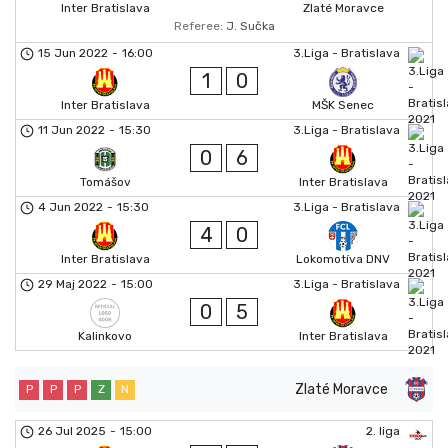
Inter Bratislava
Zlaté Moravce
Referee:
J. Sučka
15 Jun 2022
-
16:00
3.Liga - Bratislava
1
0
Inter Bratislava
MŠK Senec
11 Jun 2022
-
15:30
3.Liga - Bratislava
0
6
Tomášov
Inter Bratislava
4 Jun 2022
-
15:30
3.Liga - Bratislava
4
0
Inter Bratislava
Lokomotíva DNV
29 Maj 2022
-
15:00
3.Liga - Bratislava
0
5
Kalinkovo
Inter Bratislava
Zlaté Moravce
P
P
P
Z
N
26 Jul 2025
-
15:00
2. liga