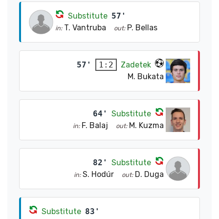
Substitute
57'
T. Vantruba
P. Bellas
in:
out:
57'
Zadetek
1:2
M. Bukata
64'
Substitute
F. Balaj
M. Kuzma
in:
out:
82'
Substitute
S. Hodúr
D. Duga
in:
out:
Substitute
83'