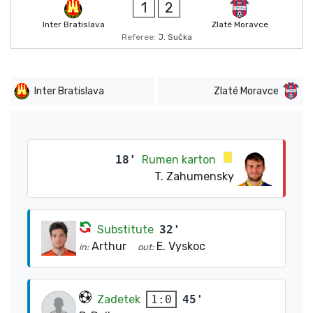
1
2
Inter Bratislava
Zlaté Moravce
Referee:
J. Sučka
Inter Bratislava
Zlaté Moravce
18'
Rumen karton
T. Zahumensky
Substitute
32'
Arthur
E. Vyskoc
in:
out:
Zadetek
45'
1:0