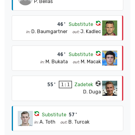
P. Bellas
46'
Substitute
D. Baumgartner
J. Kadlec
in:
out:
46'
Substitute
M. Bukata
M. Macak
in:
out:
55'
Zadetek
1:1
D. Duga
Substitute
57'
A. Toth
B. Turcak
in:
out: