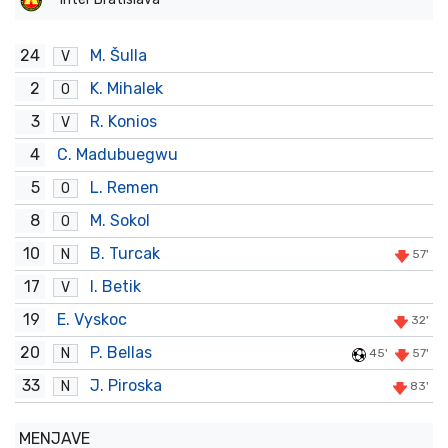
24
M. Šulla
V
2
K. Mihalek
O
3
R. Konios
V
4
C. Madubuegwu
5
L. Remen
O
8
M. Sokol
O
10
B. Turcak
N
57'
17
I. Betik
V
19
E. Vyskoc
32'
20
P. Bellas
N
45'
57'
33
J. Piroska
N
83'
MENJAVE