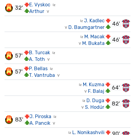
E. Vyskoc
Iz
32'
Arthur
V
J. Kadlec
Iz
46'
D. Baumgartner
V
M. Macak
Iz
46'
M. Bukata
V
B. Turcak
Iz
57'
A. Toth
V
P. Bellas
Iz
57'
T. Vantruba
V
M. Kuzma
Iz
64'
F. Balaj
V
D. Duga
Iz
82'
S. Hodúr
V
J. Piroska
Iz
83'
A. Pancik
V
L. Nonikashvili
Iz
90'