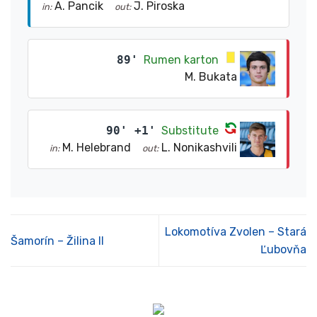
A. Pancik
J. Piroska
in:
out:
89'
Rumen karton
M. Bukata
90' +1'
Substitute
M. Helebrand
L. Nonikashvili
in:
out:
Lokomotíva Zvolen – Stará
Šamorín – Žilina II
Ľubovňa