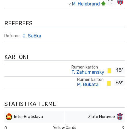
M. Helebrand
+1
V
REFEREES
J. Sučka
Referee:
KARTONI
Rumen karton
18'
T. Zahumensky
Rumen karton
89'
M. Bukata
STATISTIKA TEKME
Inter Bratislava
Zlaté Moravce
Yellow Cards
0
2