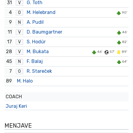
31
G. Toth
V
4
M. Helebrand
O
90'
9
A. Pudil
N
11
D. Baumgartner
V
46'
17
S. Hodúr
V
82'
28
M. Bukata
V
46'
57'
89'
45
F. Balaj
N
64'
7
R. Stareček
O
89
M. Halo
COACH
Juraj Keri
MENJAVE