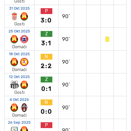
Gosti
31 Okt 2025
P
90`
3:0
Gosti
25 Okt 2025
Z
90`
3:1
Domači
18 Okt 2025
N
90`
2:2
Domači
12 Okt 2025
Z
90`
0:1
Gosti
4 Okt 2025
N
90`
0:0
Domači
26 Sep 2025
P
90`