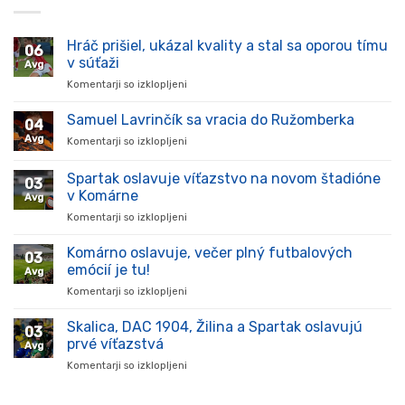
Hráč prišiel, ukázal kvality a stal sa oporou tímu
06
v súťaži
Avg
Komentarji so izklopljeni
za
Hráč
prišiel,
Samuel Lavrinčík sa vracia do Ružomberka
04
ukázal
Avg
Komentarji so izklopljeni
za
kvality
Samuel
a
Lavrinčík
Spartak oslavuje víťazstvo na novom štadióne
stal
03
sa
sa
v Komárne
Avg
vracia
oporou
Komentarji so izklopljeni
za
do
tímu
Spartak
Ružomberka
v
oslavuje
Komárno oslavuje, večer plný futbalových
súťaži
03
víťazstvo
emócií je tu!
Avg
na
Komentarji so izklopljeni
za
novom
Komárno
štadióne
oslavuje,
Skalica, DAC 1904, Žilina a Spartak oslavujú
v
03
večer
Komárne
prvé víťazstvá
Avg
plný
Komentarji so izklopljeni
za
futbalových
Skalica,
emócií
DAC
je