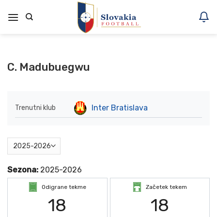
Skoči
na
vsebino
C. Madubuegwu
Inter Bratislava
Trenutni klub
Sezona:
2025-2026
Odigrane tekme
Začetek tekem
18
18