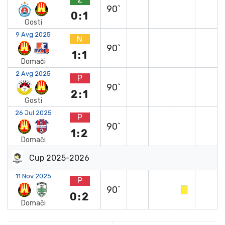
90`
0:1
Gosti
9 Avg 2025
N
90`
1:1
Domači
2 Avg 2025
P
90`
2:1
Gosti
26 Jul 2025
P
90`
1:2
Domači
Cup 2025-2026
11 Nov 2025
P
90`
0:2
Domači