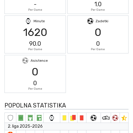
-
1.0
Per Game
Per Game
Minute
Zadetki
1620
0
90.0
0
Per Game
Per Game
Asistence
0
0
Per Game
POPOLNA STATISTIKA
2. liga 2025-2026