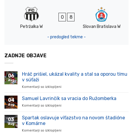
0
8
Petržalka W
Slovan Bratislava W
- predogled tekme -
ZADNJE OBJAVE
Hráč prišiel, ukázal kvality a stal sa oporou tímu
06
v súťaži
Avg
Komentarji so izklopljeni
za
Hráč
prišiel,
Samuel Lavrinčík sa vracia do Ružomberka
04
ukázal
Avg
Komentarji so izklopljeni
za
kvality
Samuel
a
Lavrinčík
Spartak oslavuje víťazstvo na novom štadióne
stal
03
sa
sa
v Komárne
Avg
vracia
oporou
Komentarji so izklopljeni
za
do
tímu