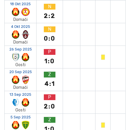
18 Okt 2025
N
2:2
Domači
4 Okt 2025
N
0:0
Domači
26 Sep 2025
P
1:0
Gosti
20 Sep 2025
Z
4:1
Domači
13 Sep 2025
P
2:0
Gosti
5 Sep 2025
Z
1:0