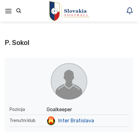
Skoči
na
vsebino
P. Sokol
Goalkeeper
Pozicija
Inter Bratislava
Trenutni klub