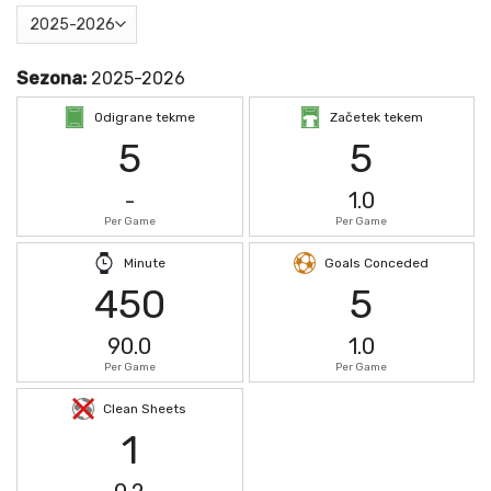
Sezona:
2025-2026
Odigrane tekme
Začetek tekem
5
5
-
1.0
Per Game
Per Game
Minute
Goals Conceded
450
5
90.0
1.0
Per Game
Per Game
Clean Sheets
1