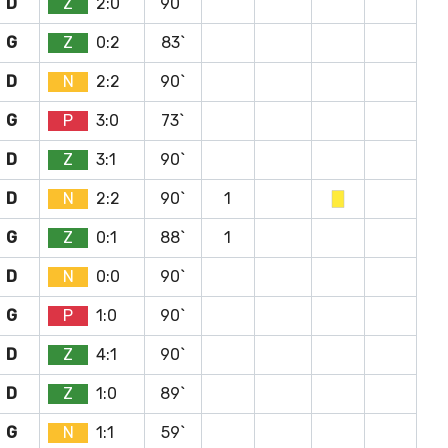
D
Z
2:0
90`
G
Z
0:2
83`
D
N
2:2
90`
G
P
3:0
73`
D
Z
3:1
90`
D
N
2:2
90`
1
G
Z
0:1
88`
1
D
N
0:0
90`
G
P
1:0
90`
D
Z
4:1
90`
D
Z
1:0
89`
G
N
1:1
59`