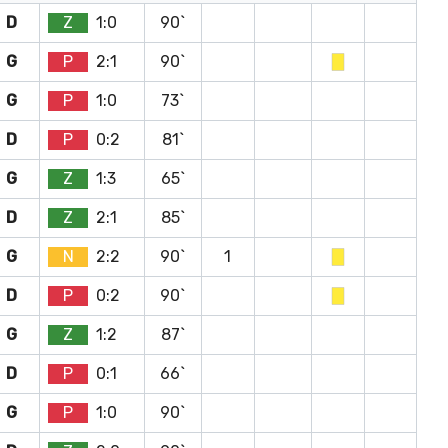
D
Z
1:0
90`
G
P
2:1
90`
G
P
1:0
73`
D
P
0:2
81`
G
Z
1:3
65`
D
Z
2:1
85`
G
N
2:2
90`
1
D
P
0:2
90`
G
Z
1:2
87`
D
P
0:1
66`
G
P
1:0
90`