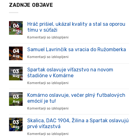
ZADNJE OBJAVE
Hráč prišiel, ukázal kvality a stal sa oporou
06
tímu v súťaži
Avg
Komentarji so izklopljeni
za
Hráč
prišiel,
Samuel Lavrinčík sa vracia do Ružomberka
04
ukázal
Avg
Komentarji so izklopljeni
za
kvality
Samuel
a
Lavrinčík
Spartak oslavuje víťazstvo na novom
stal
03
sa
sa
štadióne v Komárne
Avg
vracia
oporou
Komentarji so izklopljeni
za
do
tímu
Spartak
Ružomberka
v
oslavuje
Komárno oslavuje, večer plný futbalových
súťaži
03
víťazstvo
emócií je tu!
Avg
na
Komentarji so izklopljeni
za
novom
Komárno
štadióne
oslavuje,
Skalica, DAC 1904, Žilina a Spartak oslavujú
v
03
večer
Komárne
prvé víťazstvá
Avg
plný
Komentarji so izklopljeni
za
futbalových