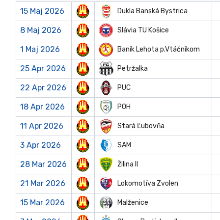
15 Maj 2026
Dukla Banská Bystrica
8 Maj 2026
Slávia TU Košice
1 Maj 2026
Baník Lehota p.Vtáčnikom
25 Apr 2026
Petržalka
22 Apr 2026
PUC
18 Apr 2026
POH
11 Apr 2026
Stará Ľubovňa
3 Apr 2026
SAM
28 Mar 2026
Žilina II
21 Mar 2026
Lokomotíva Zvolen
15 Mar 2026
Malženice