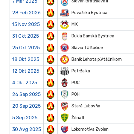
7 Mar 2026
Slovan Bratislava II
28 Feb 2026
Považská Bystrica
15 Nov 2025
MIK
31 Okt 2025
Dukla Banská Bystrica
25 Okt 2025
Slávia TU Košice
18 Okt 2025
Baník Lehota p.Vtáčnikom
12 Okt 2025
Petržalka
4 Okt 2025
PUC
26 Sep 2025
POH
20 Sep 2025
Stará Ľubovňa
5 Sep 2025
Žilina II
30 Avg 2025
Lokomotíva Zvolen