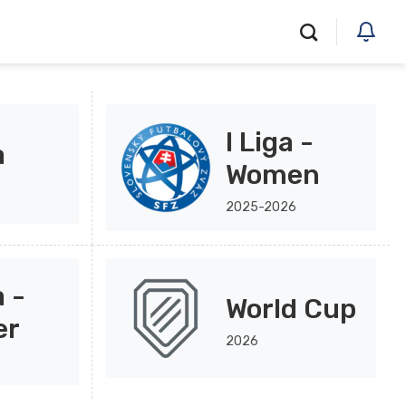
I Liga -
a
Women
2025-2026
a -
World Cup
er
2026