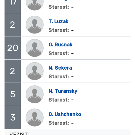
17
-
Starost:
T.
Luzak
2
-
Starost:
O.
Rusnak
20
-
Starost:
M.
Sekera
2
-
Starost:
M.
Turansky
5
-
Starost:
O.
Ushchenko
3
-
Starost:
VEZISTI