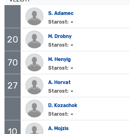
S.
Adamec
-
Starost:
M.
Drobny
20
-
Starost:
M.
Henyig
70
-
Starost:
A.
Horvat
27
-
Starost:
D.
Kozachok
-
Starost:
A.
Mojzis
10