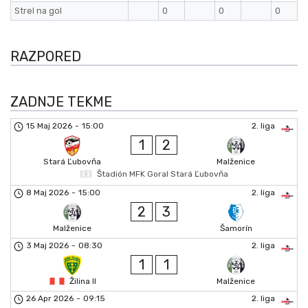
Strel na gol
0
0
0
RAZPORED
ZADNJE TEKME
15 Maj 2026
-
15:00
2. liga
1
2
Stará Ľubovňa
Malženice
Štadión MFK Goral Stará Ľubovňa
8 Maj 2026
-
15:00
2. liga
2
3
Malženice
Šamorín
3 Maj 2026
-
08:30
2. liga
1
1
Žilina II
Malženice
26 Apr 2026
-
09:15
2. liga