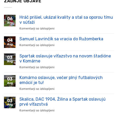
ZADNJE OBJAVE
Hráč prišiel, ukázal kvality a stal sa oporou tímu
06
v súťaži
Avg
Komentarji so izklopljeni
za
Hráč
prišiel,
Samuel Lavrinčík sa vracia do Ružomberka
04
ukázal
Avg
Komentarji so izklopljeni
za
kvality
Samuel
a
Lavrinčík
Spartak oslavuje víťazstvo na novom štadióne
stal
03
sa
sa
v Komárne
Avg
vracia
oporou
Komentarji so izklopljeni
za
do
tímu
Spartak
Ružomberka
v
oslavuje
Komárno oslavuje, večer plný futbalových
súťaži
03
víťazstvo
emócií je tu!
Avg
na
Komentarji so izklopljeni
za
novom
Komárno
štadióne
oslavuje,
Skalica, DAC 1904, Žilina a Spartak oslavujú
v
03
večer
Komárne
prvé víťazstvá
Avg
plný
Komentarji so izklopljeni
za
futbalových
Skalica,
emócií