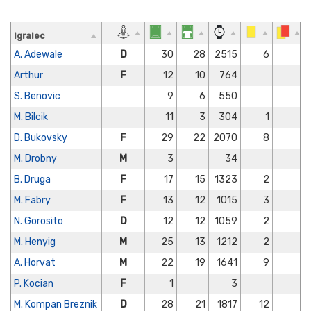
Igralec
A. Adewale
D
30
28
2515
6
Arthur
F
12
10
764
S. Benovic
9
6
550
M. Bilcik
11
3
304
1
D. Bukovsky
F
29
22
2070
8
M. Drobny
M
3
34
B. Druga
F
17
15
1323
2
M. Fabry
F
13
12
1015
3
N. Gorosito
D
12
12
1059
2
M. Henyig
M
25
13
1212
2
A. Horvat
M
22
19
1641
9
P. Kocian
F
1
3
M. Kompan Breznik
D
28
21
1817
12