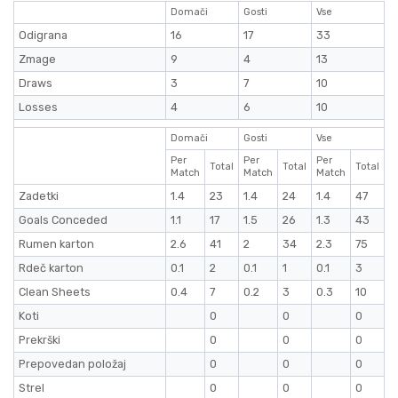
Domači
Gosti
Vse
Odigrana
16
17
33
Zmage
9
4
13
Draws
3
7
10
Losses
4
6
10
Domači
Gosti
Vse
Per
Per
Per
Total
Total
Total
Match
Match
Match
Zadetki
1.4
23
1.4
24
1.4
47
Goals Conceded
1.1
17
1.5
26
1.3
43
Rumen karton
2.6
41
2
34
2.3
75
Rdeč karton
0.1
2
0.1
1
0.1
3
Clean Sheets
0.4
7
0.2
3
0.3
10
Koti
0
0
0
Prekrški
0
0
0
Prepovedan položaj
0
0
0
Strel
0
0
0