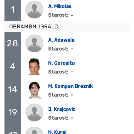
A.
Mikolas
1
-
Starost:
OBRAMBNI IGRALCI
A.
Adewale
28
-
Starost:
N.
Gorosito
4
-
Starost:
M.
Kompan Breznik
14
-
Starost:
J.
Krajcovic
19
-
Starost:
N.
Kurej