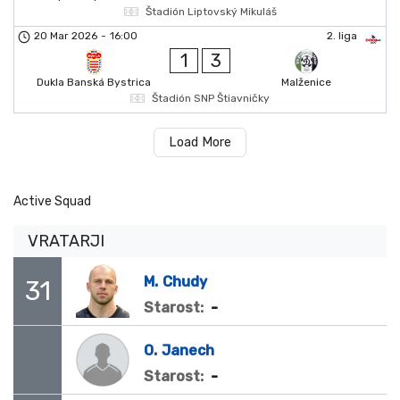
Štadión Liptovský Mikuláš
20 Mar 2026
-
16:00
2. liga
1
3
Dukla Banská Bystrica
Malženice
Štadión SNP Štiavničky
Load More
Active Squad
VRATARJI
M.
Chudy
31
-
Starost:
O.
Janech
-
Starost: