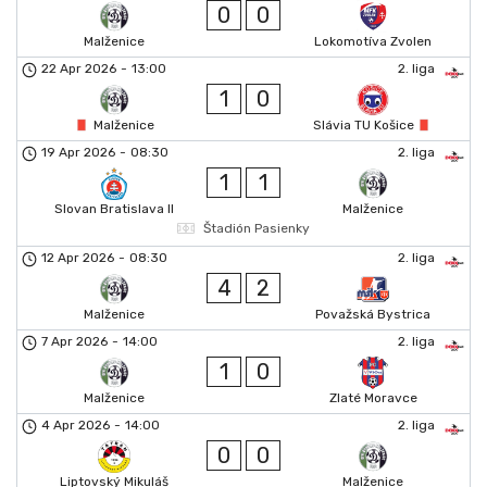
0
0
Malženice
Lokomotíva Zvolen
22 Apr 2026
-
13:00
2. liga
1
0
Malženice
Slávia TU Košice
19 Apr 2026
-
08:30
2. liga
1
1
Slovan Bratislava II
Malženice
Štadión Pasienky
12 Apr 2026
-
08:30
2. liga
4
2
Malženice
Považská Bystrica
7 Apr 2026
-
14:00
2. liga
1
0
Malženice
Zlaté Moravce
4 Apr 2026
-
14:00
2. liga
0
0
Liptovský Mikuláš
Malženice