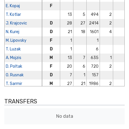
E. Kopaj
F
T. Kotlar
13
5
494
2
J. Krajcovic
D
28
27
2414
2
N. Kurej
D
21
18
1601
4
M. Lipovsky
F
1
1
T. Luzak
D
1
6
A. Mojzis
M
13
7
635
1
D. Poltak
F
20
6
720
2
O. Rusnak
D
7
1
157
T. Sarmir
M
27
21
1986
2
M. Sekera
D
9
3
261
1
TRANSFERS
K. Strucka
M
6
3
237
Thiago Gaucho
M
7
2
186
2
No data
F. Trello
M
31
28
2397
1
M. Turansky
D
21
18
1422
5
1