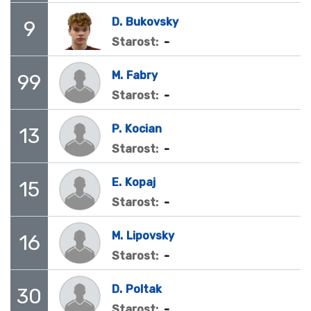
D.
Bukovsky
9
-
Starost:
M.
Fabry
99
-
Starost:
P.
Kocian
13
-
Starost:
E.
Kopaj
15
-
Starost:
M.
Lipovsky
16
-
Starost:
D.
Poltak
30
-
Starost: