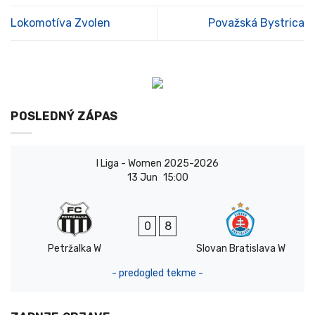
O. Ushchenko
D
20
10
939
4
Lokomotíva Zvolen
Považská Bystrica
POSLEDNÝ ZÁPAS
I Liga - Women 2025-2026
13 Jun
15:00
0
8
Petržalka W
Slovan Bratislava W
- predogled tekme -