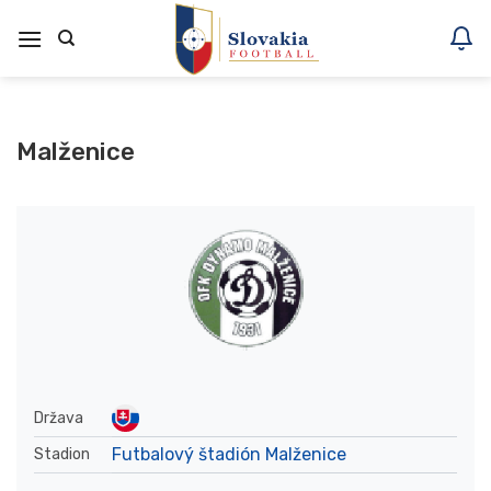
Skoči
na
vsebino
Malženice
Država
Futbalový štadión Malženice
Stadion