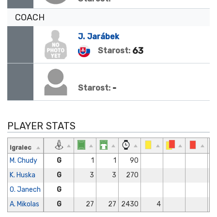
COACH
J.
Jarábek
63
Starost:
-
Starost:
PLAYER STATS
Igralec
M. Chudy
G
1
1
90
K. Huska
G
3
3
270
O. Janech
G
A. Mikolas
G
27
27
2430
4