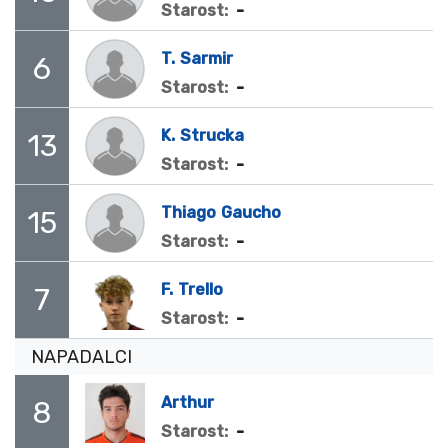
-
Starost:
T.
Sarmir
6
-
Starost:
K.
Strucka
13
-
Starost:
Thiago
Gaucho
15
-
Starost:
F.
Trello
7
-
Starost:
NAPADALCI
Arthur
8
-
Starost: