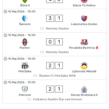
Žilina II
Slávia TU Košice
15 Maj 2026
-
15:00
3
1
Šamorín
Lokomotíva Zvolen
Mestský štadión
15 Maj 2026
-
15:00
0
1
Púchov
Považská Bystrica
Mestský štadión
15 Maj 2026
-
15:00
2
1
Petržalka
Liptovský Mikuláš
Štadión FC Petržalka 1898
15 Maj 2026
-
15:00
2
1
Pohronie
Slovan Bratislava II
Futbalový štadión Žiar nad Hronom