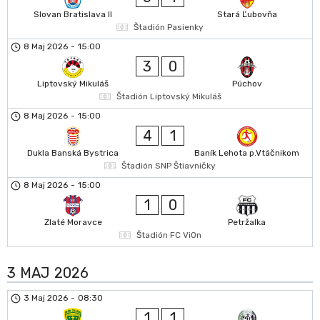
Slovan Bratislava II
Stará Ľubovňa
Štadión Pasienky
8 Maj 2026
-
15:00
3
0
Liptovský Mikuláš
Púchov
Štadión Liptovský Mikuláš
8 Maj 2026
-
15:00
4
1
Dukla Banská Bystrica
Baník Lehota p.Vtáčnikom
Štadión SNP Štiavničky
8 Maj 2026
-
15:00
1
0
Zlaté Moravce
Petržalka
Štadión FC ViOn
3 MAJ 2026
3 Maj 2026
-
08:30
1
1