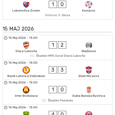
1
0
Lokomotíva Zvolen
Komárno
Referee:
F. Glova
15 MAJ 2026
15 Maj 2026
-
15:00
1
2
Stará Ľubovňa
Malženice
Štadión MFK Goral Stará Ľubovňa
15 Maj 2026
-
15:00
3
3
Baník Lehota p.Vtáčnikom
Zlaté Moravce
15 Maj 2026
-
15:00
1
0
Inter Bratislava
Dukla Banská Bystrica
Štadión Pasienky
15 Maj 2026
-
15:00
4
0