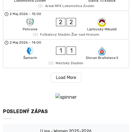
Lokomotíva Zvolen
Slávia TU Košice
Areál MFK Lokomotíva Zvolen
2 Maj 2026
-
15:00
2
2
Pohronie
Liptovský Mikuláš
Futbalový štadión Žiar nad Hronom
2 Maj 2026
-
14:00
1
1
Šamorín
Slovan Bratislava II
Mestský štadión
Load More
POSLEDNÝ ZÁPAS
I Liga - Women 2025-2026