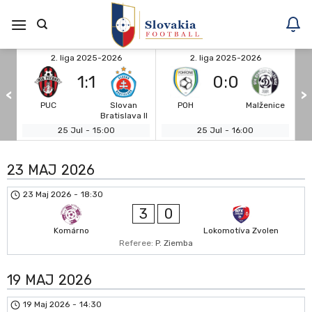
Skoči
na
vsebino
2. liga 2025-2026
2. liga 2025-2026
1
:
1
0
:
0
<
>
TU
PUC
Slovan
POH
Malženice
Bratislava II
25 Jul
-
15:00
25 Jul
-
16:00
23 MAJ 2026
23 Maj 2026
-
18:30
3
0
Komárno
Lokomotíva Zvolen
Referee:
P. Ziemba
19 MAJ 2026
19 Maj 2026
-
14:30