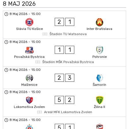
8 MAJ 2026
8 Maj 2026
-
15:00
2
1
Slávia TU Košice
Inter Bratislava
Štadión TU Watsonova
8 Maj 2026
-
15:00
1
1
Považská Bystrica
Pohronie
Štadión MŠK Považská Bystrica
8 Maj 2026
-
15:00
2
3
Malženice
Šamorín
8 Maj 2026
-
15:00
5
2
Lokomotíva Zvolen
Žilina II
Areál MFK Lokomotíva Zvolen
8 Maj 2026
-
15:00
5
1