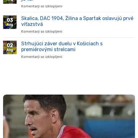
na
Komentarji so izklopljeni
za
novom
Komárno
štadióne
oslavuje,
Skalica, DAC 1904, Žilina a Spartak oslavujú prvé
v
03
večer
Komárne
víťazstvá
Avg
plný
Komentarji so izklopljeni
za
futbalových
Skalica,
emócií
DAC
Strhujúci záver duelu v Košiciach s
je
02
1904,
tu!
premiérovými strelcami
Avg
Žilina
Komentarji so izklopljeni
za
a
Strhujúci
Spartak
záver
oslavujú
duelu
prvé
v
víťazstvá
Košiciach
s
premiérovými
strelcami