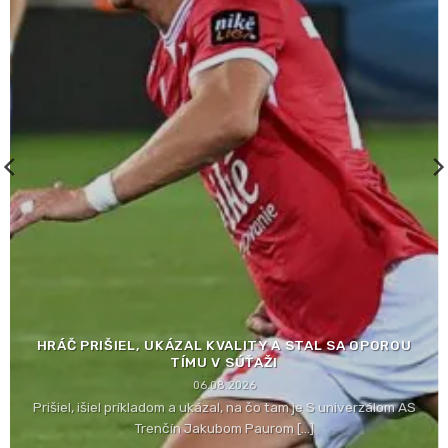
HRÁČ PRIŠIEL, UKÁZAL KVALITY A STAL SA OPOROU
TÍMU V SÚŤAŽI
06.08.2026
Prišiel, išiel príkladom a ukázal, na čo tam je S univerzálom AS
Trenčín Jakubom Paurom [...]