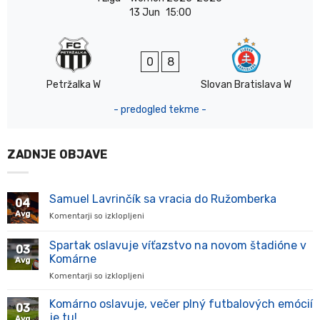
13 Jun
15:00
0
8
Petržalka W
Slovan Bratislava W
- predogled tekme -
ZADNJE OBJAVE
Samuel Lavrinčík sa vracia do Ružomberka
04
Avg
Komentarji so izklopljeni
za
Samuel
Lavrinčík
Spartak oslavuje víťazstvo na novom štadióne v
03
sa
Komárne
Avg
vracia
Komentarji so izklopljeni
za
do
Spartak
Ružomberka
oslavuje
Komárno oslavuje, večer plný futbalových emócií
03
víťazstvo
je tu!
Avg