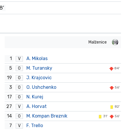
8'
Malženice
1
A. Mikolas
V
5
M. Turansky
O
84'
19
J. Krajcovic
O
3
O. Ushchenko
O
56'
17
N. Kurej
O
27
A. Horvat
V
82'
14
M. Kompan Breznik
O
31'
56'
7
F. Trello
V