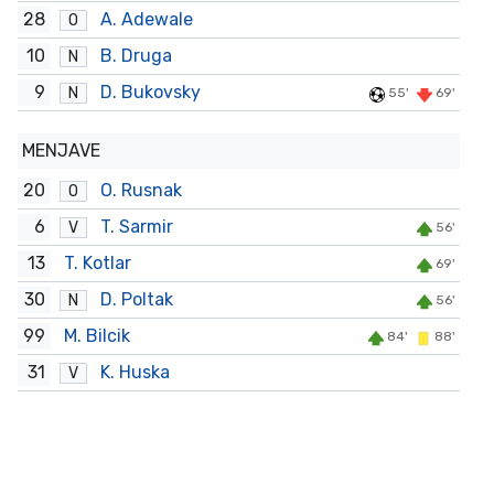
28
A. Adewale
O
10
B. Druga
N
9
D. Bukovsky
N
55'
69'
MENJAVE
20
O. Rusnak
O
6
T. Sarmir
V
56'
13
T. Kotlar
69'
30
D. Poltak
N
56'
99
M. Bilcik
84'
88'
31
K. Huska
V