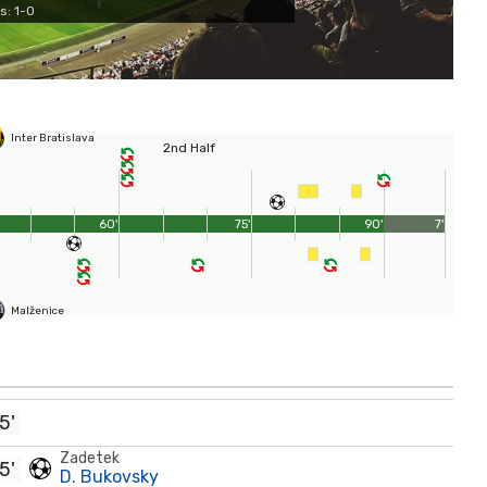
s: 1-0
Inter Bratislava
2nd Half
60'
75'
90'
7'
Malženice
5'
Zadetek
5'
D. Bukovsky