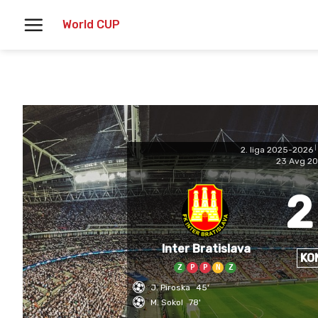
Skoči
World CUP
na
vsebino
2. liga 2025-2026
|
23 Avg 2
2
Inter Bratislava
KO
Z
P
P
N
Z
J. Piroska
45'
M. Sokol
78'