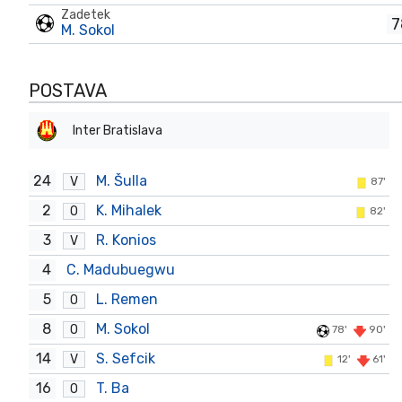
Zadetek
7
M. Sokol
POSTAVA
Inter Bratislava
24
M. Šulla
V
87'
2
K. Mihalek
O
82'
3
R. Konios
V
4
C. Madubuegwu
5
L. Remen
O
8
M. Sokol
O
78'
90'
14
S. Sefcik
V
12'
61'
16
T. Ba
O