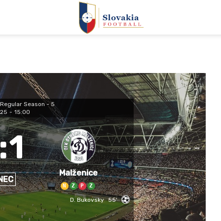
Regular Season - 5
025
-
15:00
:
1
Malženice
NEC
N
Z
P
Z
D. Bukovsky
55'