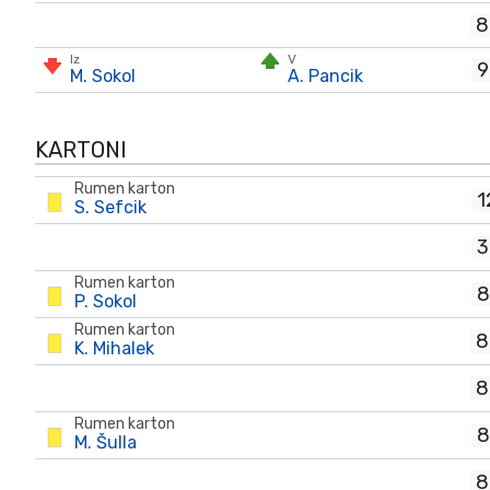
8
Iz
V
9
M. Sokol
A. Pancik
KARTONI
Rumen karton
1
S. Sefcik
3
Rumen karton
8
P. Sokol
Rumen karton
8
K. Mihalek
8
Rumen karton
8
M. Šulla
8