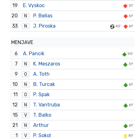
19
E. Vyskoc
31'
20
P. Bellas
N
61'
33
J. Piroska
N
45'
61'
MENJAVE
6
A. Pancik
90'
7
K. Meszaros
N
31'
9
A. Toth
O
10
B. Turcak
N
61'
11
P. Spak
O
12
T. Vantruba
N
61'
15
T. Balko
V
21
Arthur
N
61'
1
P. Sokol
V
81'