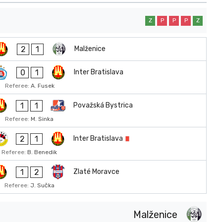
Z
P
P
P
Z
2
1
Malženice
0
1
Inter Bratislava
Referee:
A. Fusek
1
1
Považská Bystrica
Referee:
M. Sinka
2
1
Inter Bratislava
Referee:
B. Benedik
1
2
Zlaté Moravce
Referee:
J. Sučka
Malženice