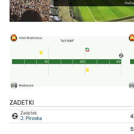
Polča
Inter Bratislava
1st Half
15'
30'
45'
Malženice
ZADETKI
Zadetek
4
J. Piroska
5