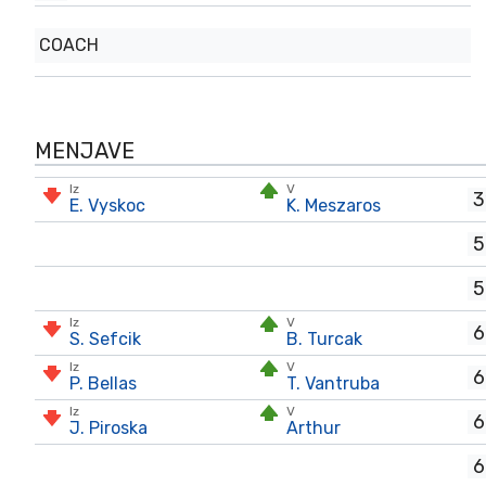
COACH
MENJAVE
Iz
V
3
E. Vyskoc
K. Meszaros
5
5
Iz
V
6
S. Sefcik
B. Turcak
Iz
V
6
P. Bellas
T. Vantruba
Iz
V
6
J. Piroska
Arthur
6