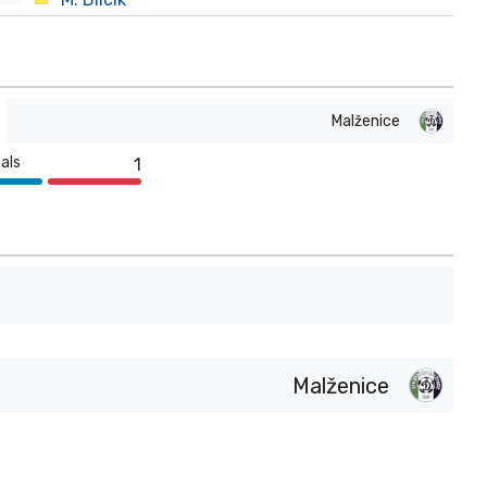
Malženice
als
1
Malženice