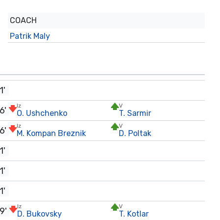
COACH
Patrik Maly
1'
Iz
V
6'
O. Ushchenko
T. Sarmir
Iz
V
6'
M. Kompan Breznik
D. Poltak
1'
1'
1'
Iz
V
9'
D. Bukovsky
T. Kotlar