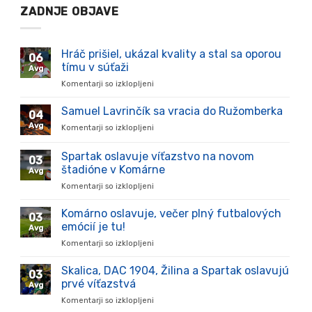
ZADNJE OBJAVE
Hráč prišiel, ukázal kvality a stal sa oporou
06
tímu v súťaži
Avg
Komentarji so izklopljeni
za
Hráč
prišiel,
Samuel Lavrinčík sa vracia do Ružomberka
04
ukázal
Avg
Komentarji so izklopljeni
za
kvality
Samuel
a
Lavrinčík
Spartak oslavuje víťazstvo na novom
stal
03
sa
sa
štadióne v Komárne
Avg
vracia
oporou
Komentarji so izklopljeni
za
do
tímu
Spartak
Ružomberka
v
oslavuje
Komárno oslavuje, večer plný futbalových
súťaži
03
víťazstvo
emócií je tu!
Avg
na
Komentarji so izklopljeni
za
novom
Komárno
štadióne
oslavuje,
Skalica, DAC 1904, Žilina a Spartak oslavujú
v
03
večer
Komárne
prvé víťazstvá
Avg
plný
Komentarji so izklopljeni
za
futbalových