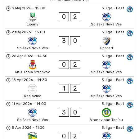
9 Maj 2026
-
15:00
3. liga - East
0
2
Lipany
Spišská Nová Ves
2 Maj 2026
-
15:00
3. liga - East
3
0
Spišská Nová Ves
Poprad
26 Apr 2026
-
14:30
3. liga - East
0
2
MSK Tesla Stropkov
Spišská Nová Ves
18 Apr 2026
-
14:30
3. liga - East
1
2
Raslavice
Spišská Nová Ves
11 Apr 2026
-
14:00
3. liga - East
3
0
Spišská Nová Ves
Vranov nad Topľou
5 Apr 2026
-
11:00
3. liga - East
0
2