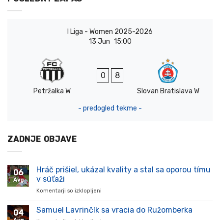
I Liga - Women 2025-2026
13 Jun
15:00
0
8
Petržalka W
Slovan Bratislava W
- predogled tekme -
ZADNJE OBJAVE
Hráč prišiel, ukázal kvality a stal sa oporou tímu
06
v súťaži
Avg
Komentarji so izklopljeni
za
Hráč
prišiel,
Samuel Lavrinčík sa vracia do Ružomberka
04
ukázal