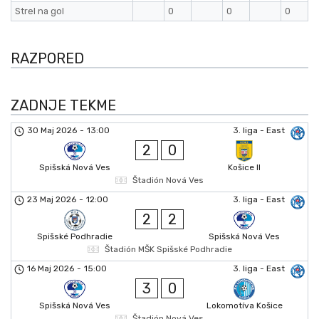
Strel na gol
0
0
0
RAZPORED
ZADNJE TEKME
30 Maj 2026
-
13:00
3. liga - East
2
0
Spišská Nová Ves
Košice II
Štadión Nová Ves
23 Maj 2026
-
12:00
3. liga - East
2
2
Spišské Podhradie
Spišská Nová Ves
Štadión MŠK Spišské Podhradie
16 Maj 2026
-
15:00
3. liga - East
3
0
Spišská Nová Ves
Lokomotíva Košice
Štadión Nová Ves