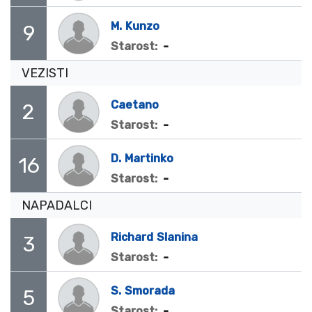
M.
Kunzo
9
-
Starost:
VEZISTI
Caetano
2
-
Starost:
D.
Martinko
16
-
Starost:
NAPADALCI
Richard
Slanina
3
-
Starost:
S.
Smorada
5
-
Starost: