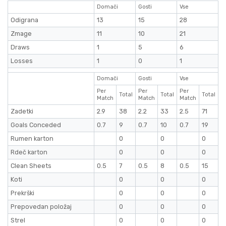
Domači
Gosti
Vse
Odigrana
13
15
28
Zmage
11
10
21
Draws
1
5
6
Losses
1
0
1
Domači
Gosti
Vse
Per
Per
Per
Total
Total
Total
Match
Match
Match
Zadetki
2.9
38
2.2
33
2.5
71
Goals Conceded
0.7
9
0.7
10
0.7
19
Rumen karton
0
0
0
Rdeč karton
0
0
0
Clean Sheets
0.5
7
0.5
8
0.5
15
Koti
0
0
0
Prekrški
0
0
0
Prepovedan položaj
0
0
0
Strel
0
0
0