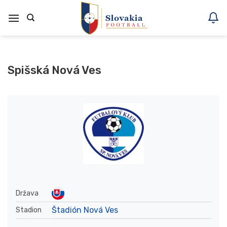
Skoči
na
vsebino
Spišská Nová Ves
Država
Štadión Nová Ves
Stadion