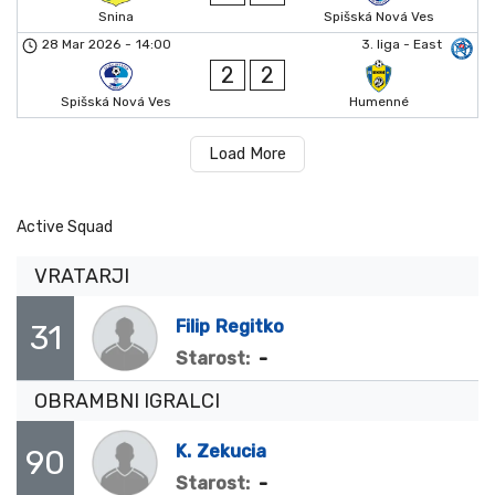
Snina
Spišská Nová Ves
28 Mar 2026
-
14:00
3. liga - East
2
2
Spišská Nová Ves
Humenné
Load More
Active Squad
VRATARJI
Filip
Regitko
31
-
Starost:
OBRAMBNI IGRALCI
K.
Zekucia
90
-
Starost: