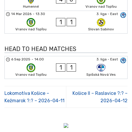
Humenné
Vranov nad Topľou
14 Mar 2026
-
13:30
3. liga - East
1
1
Vranov nad Topľou
Slovan Sabinov
HEAD TO HEAD MATCHES
6 Sep 2025
-
14:00
3. liga - East
1
1
Vranov nad Topľou
Spišská Nová Ves
Lokomotíva Košice –
Košice II – Raslavice ?:? –
Kežmarok ?:? – 2026-04-11
2026-04-12