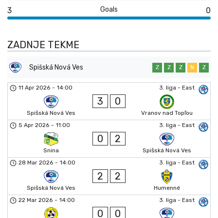
Goals
3
0
ZADNJE TEKME
Spišská Nová Ves
Z
Z
Z
N
Z
11 Apr 2026
-
14:00
3. liga - East
3
0
Spišská Nová Ves
Vranov nad Topľou
5 Apr 2026
-
11:00
3. liga - East
0
2
Snina
Spišská Nová Ves
28 Mar 2026
-
14:00
3. liga - East
2
2
Spišská Nová Ves
Humenné
22 Mar 2026
-
14:00
3. liga - East
0
0