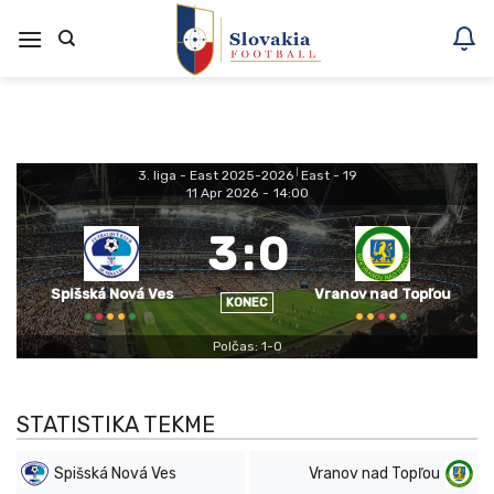
Skoči
na
vsebino
3. liga - East 2025-2026
|
East - 19
11 Apr 2026
-
14:00
3
:
0
Spišská Nová Ves
Vranov nad Topľou
KONEC
Polčas: 1-0
STATISTIKA TEKME
Spišská Nová Ves
Vranov nad Topľou