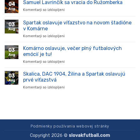
prišiel,
Samuel Lavrinčík sa vracia do Ružomberka
04
ukázal
Avg
Komentarji so izklopljeni
za
kvality
Samuel
a
Lavrinčík
Spartak oslavuje víťazstvo na novom štadióne
stal
03
sa
sa
v Komárne
Avg
vracia
oporou
Komentarji so izklopljeni
za
do
tímu
Spartak
Ružomberka
v
oslavuje
Komárno oslavuje, večer plný futbalových
súťaži
03
víťazstvo
emócií je tu!
Avg
na
Komentarji so izklopljeni
za
novom
Komárno
štadióne
oslavuje,
Skalica, DAC 1904, Žilina a Spartak oslavujú
v
03
večer
Komárne
prvé víťazstvá
Avg
plný
Komentarji so izklopljeni
za
futbalových
Skalica,
emócií
DAC
je
1904,
tu!
Žilina
a
Spartak
oslavujú
Podmienky používania webovej stránky
prvé
Copyright 2026 ©
slovakfutball.com
víťazstvá