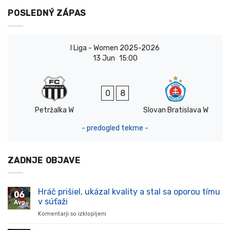
POSLEDNÝ ZÁPAS
I Liga - Women 2025-2026
13 Jun
15:00
0
8
Petržalka W
Slovan Bratislava W
- predogled tekme -
ZADNJE OBJAVE
Hráč prišiel, ukázal kvality a stal sa oporou tímu
06
v súťaži
Avg
Komentarji so izklopljeni
za
Hráč