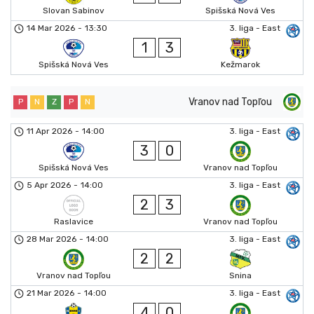
Slovan Sabinov
Spišská Nová Ves
14 Mar 2026
-
13:30
3. liga - East
1
3
Spišská Nová Ves
Kežmarok
Vranov nad Topľou
P
N
Z
P
N
11 Apr 2026
-
14:00
3. liga - East
3
0
Spišská Nová Ves
Vranov nad Topľou
5 Apr 2026
-
14:00
3. liga - East
2
3
Raslavice
Vranov nad Topľou
28 Mar 2026
-
14:00
3. liga - East
2
2
Vranov nad Topľou
Snina
21 Mar 2026
-
14:00
3. liga - East
4
0