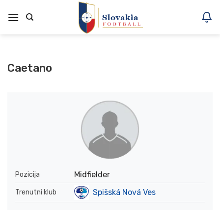
Skoči
na
vsebino
Caetano
Midfielder
Pozicija
Spišská Nová Ves
Trenutni klub