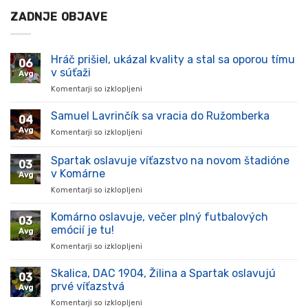
ZADNJE OBJAVE
Hráč prišiel, ukázal kvality a stal sa oporou tímu
06
v súťaži
Avg
Komentarji so izklopljeni
za
Hráč
prišiel,
Samuel Lavrinčík sa vracia do Ružomberka
04
ukázal
Avg
Komentarji so izklopljeni
za
kvality
Samuel
a
Lavrinčík
Spartak oslavuje víťazstvo na novom štadióne
stal
03
sa
sa
v Komárne
Avg
vracia
oporou
Komentarji so izklopljeni
za
do
tímu
Spartak
Ružomberka
v
oslavuje
Komárno oslavuje, večer plný futbalových
súťaži
03
víťazstvo
emócií je tu!
Avg
na
Komentarji so izklopljeni
za
novom
Komárno
štadióne
oslavuje,
Skalica, DAC 1904, Žilina a Spartak oslavujú
v
03
večer
Komárne
prvé víťazstvá
Avg
plný
Komentarji so izklopljeni
za
futbalových