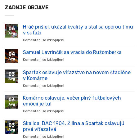
ZADNJE OBJAVE
Hráč prišiel, ukázal kvality a stal sa oporou tímu
06
v súťaži
Avg
Komentarji so izklopljeni
za
Hráč
prišiel,
Samuel Lavrinčík sa vracia do Ružomberka
04
ukázal
Avg
Komentarji so izklopljeni
za
kvality
Samuel
a
Lavrinčík
Spartak oslavuje víťazstvo na novom štadióne
stal
03
sa
sa
v Komárne
Avg
vracia
oporou
Komentarji so izklopljeni
za
do
tímu
Spartak
Ružomberka
v
oslavuje
Komárno oslavuje, večer plný futbalových
súťaži
03
víťazstvo
emócií je tu!
Avg
na
Komentarji so izklopljeni
za
novom
Komárno
štadióne
oslavuje,
Skalica, DAC 1904, Žilina a Spartak oslavujú
v
03
večer
Komárne
prvé víťazstvá
Avg
plný
Komentarji so izklopljeni
za
futbalových