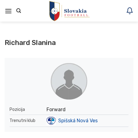
Skoči
na
vsebino
Richard Slanina
Forward
Pozicija
Spišská Nová Ves
Trenutni klub