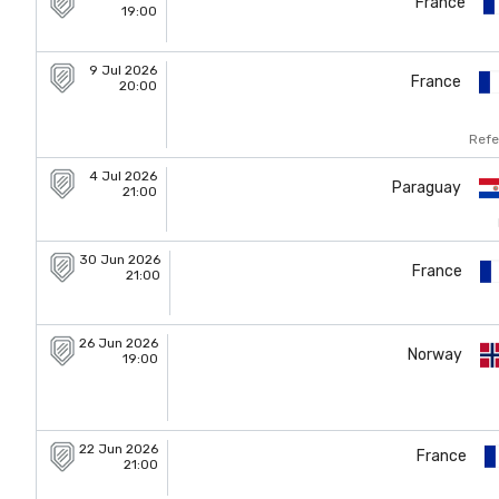
France
19:00
9 Jul 2026
France
20:00
Refe
4 Jul 2026
Paraguay
21:00
30 Jun 2026
France
21:00
26 Jun 2026
Norway
19:00
22 Jun 2026
France
21:00