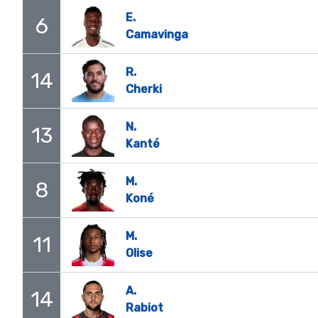
E.
6
Camavinga
R.
14
Cherki
N.
13
Kanté
M.
8
Koné
M.
11
Olise
A.
14
Rabiot