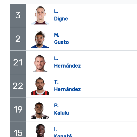
L.
3
Digne
M.
2
Gusto
L.
21
Hernández
T.
22
Hernández
P.
19
Kalulu
I.
15
Konaté