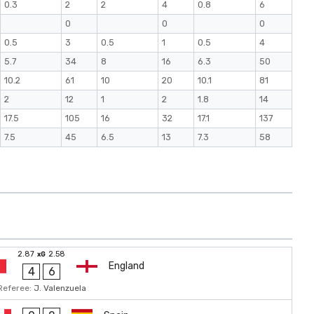
0.3
2
2
4
0.8
6
0
0
0
0.5
3
0.5
1
0.5
4
5.7
34
8
16
6.3
50
10.2
61
10
20
10.1
81
2
12
1
2
1.8
14
17.5
105
16
32
17.1
137
7.5
45
6.5
13
7.3
58
2.87
2.58
xG
England
4
6
Referee:
J. Valenzuela