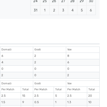
24
25
26
27
28
29
30
31
1
2
3
4
5
6
Domači
Gosti
Vse
6
2
8
4
2
6
0
0
0
2
0
2
Domači
Gosti
Vse
Per Match
Total
Per Match
Total
Per Match
Total
2.5
15
2.5
5
2.5
20
1.5
9
0.5
1
1.3
10