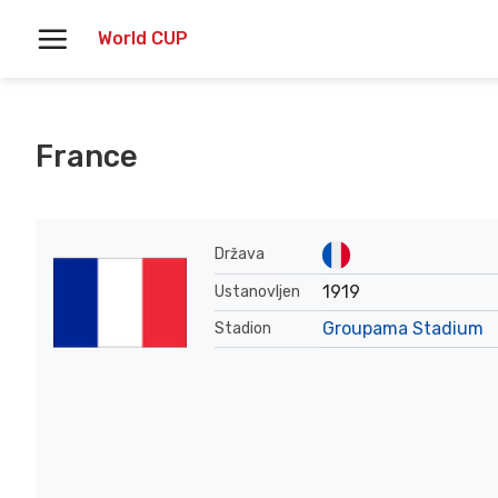
Skoči
World CUP
na
vsebino
France
Država
1919
Ustanovljen
Groupama Stadium
Stadion