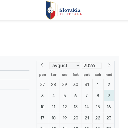
pon
tor
sre
čet
pet
sob
ned
27
28
29
30
31
1
2
3
4
5
6
7
8
9
10
11
12
13
14
15
16
17
18
19
20
21
22
23