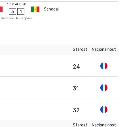
1.89
0.50
xG
Senegal
3
1
Referee:
A. Faghani
Starost
Nacionalnost
24
31
32
Starost
Nacionalnost