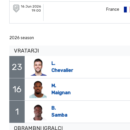
16 Jun 2026
France
19:00
2026 season
VRATARJI
L.
23
Chevalier
M.
16
Maignan
B.
1
Samba
OBRAMBNI IGRALCI