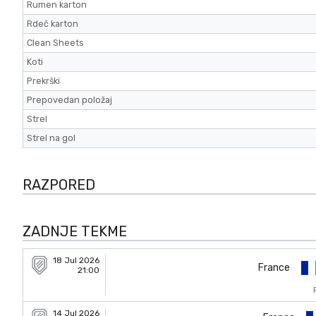
Rumen karton
Rdeč karton
Clean Sheets
Koti
Prekrški
Prepovedan položaj
Strel
Strel na gol
RAZPORED
ZADNJE TEKME
18 Jul 2026
France
21:00
14 Jul 2026