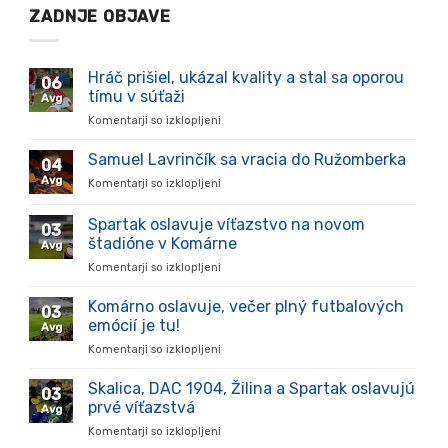
ZADNJE OBJAVE
Hráč prišiel, ukázal kvality a stal sa oporou
06
tímu v súťaži
Avg
Komentarji so izklopljeni
za
Hráč
prišiel,
Samuel Lavrinčík sa vracia do Ružomberka
04
ukázal
Avg
Komentarji so izklopljeni
za
kvality
Samuel
a
Lavrinčík
Spartak oslavuje víťazstvo na novom
stal
03
sa
sa
štadióne v Komárne
Avg
vracia
oporou
Komentarji so izklopljeni
za
do
tímu
Spartak
Ružomberka
v
oslavuje
Komárno oslavuje, večer plný futbalových
súťaži
03
víťazstvo
emócií je tu!
Avg
na
Komentarji so izklopljeni
za
novom
Komárno
štadióne
oslavuje,
Skalica, DAC 1904, Žilina a Spartak oslavujú
v
03
večer
Komárne
prvé víťazstvá
Avg
plný
Komentarji so izklopljeni
za
futbalových