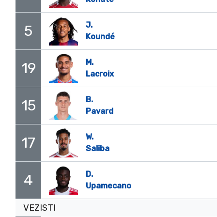
J.
5
Koundé
M.
19
Lacroix
B.
15
Pavard
W.
17
Saliba
D.
4
Upamecano
VEZISTI