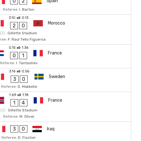
0
2
Spain
Referee:
I. Barton
3.10
0.13
xG
Morocco
2
0
Gillette Stadium
ree:
F. Raul Tello Figueroa
0.15
1.36
xG
France
0
1
Referee:
I. Tantashev
3.16
0.56
xG
Sweden
3
0
Referee:
D. Makkelie
1.69
1.18
xG
France
1
4
Gillette Stadium
Referee:
M. Oliver
3
0
Iraq
Referee:
D. Fischer