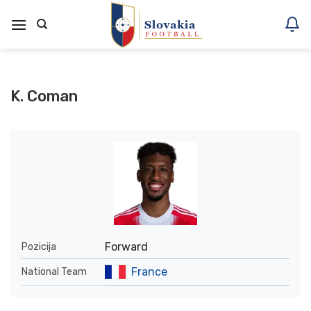
Skoči
na
vsebino
K. Coman
Forward
Pozicija
France
National Team