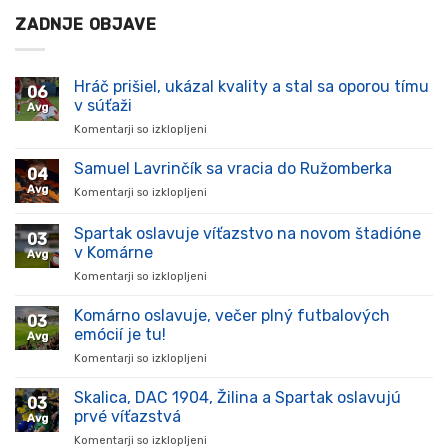
ZADNJE OBJAVE
Hráč prišiel, ukázal kvality a stal sa oporou tímu
06
v súťaži
Avg
Komentarji so izklopljeni
za
Hráč
prišiel,
Samuel Lavrinčík sa vracia do Ružomberka
04
ukázal
Avg
Komentarji so izklopljeni
za
kvality
Samuel
a
Lavrinčík
Spartak oslavuje víťazstvo na novom štadióne
stal
03
sa
sa
v Komárne
Avg
vracia
oporou
Komentarji so izklopljeni
za
do
tímu
Spartak
Ružomberka
v
oslavuje
Komárno oslavuje, večer plný futbalových
súťaži
03
víťazstvo
emócií je tu!
Avg
na
Komentarji so izklopljeni
za
novom
Komárno
štadióne
oslavuje,
Skalica, DAC 1904, Žilina a Spartak oslavujú
v
03
večer
Komárne
prvé víťazstvá
Avg
plný
Komentarji so izklopljeni
za
futbalových