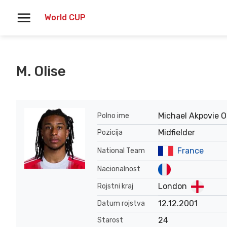
Skoči
World CUP
na
vsebino
M. Olise
Michael Akpovie O
Polno ime
Midfielder
Pozicija
France
National Team
Nacionalnost
London
Rojstni kraj
12.12.2001
Datum rojstva
24
Starost