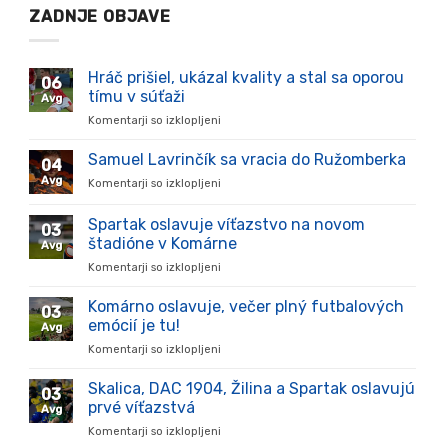
ZADNJE OBJAVE
Hráč prišiel, ukázal kvality a stal sa oporou
06
tímu v súťaži
Avg
Komentarji so izklopljeni
za
Hráč
prišiel,
Samuel Lavrinčík sa vracia do Ružomberka
04
ukázal
Avg
Komentarji so izklopljeni
za
kvality
Samuel
a
Lavrinčík
Spartak oslavuje víťazstvo na novom
stal
03
sa
sa
štadióne v Komárne
Avg
vracia
oporou
Komentarji so izklopljeni
za
do
tímu
Spartak
Ružomberka
v
oslavuje
Komárno oslavuje, večer plný futbalových
súťaži
03
víťazstvo
emócií je tu!
Avg
na
Komentarji so izklopljeni
za
novom
Komárno
štadióne
oslavuje,
Skalica, DAC 1904, Žilina a Spartak oslavujú
v
03
večer
Komárne
prvé víťazstvá
Avg
plný
Komentarji so izklopljeni
za
futbalových