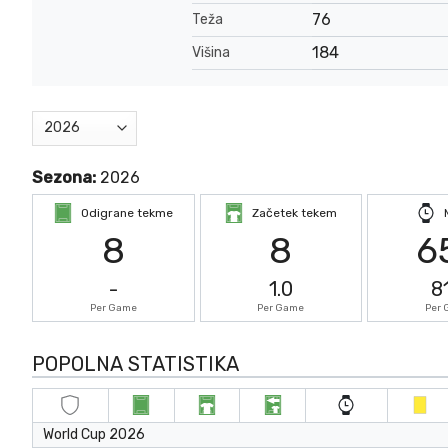
76
Teža
184
Višina
Sezona:
2026
Odigrane tekme
Začetek tekem
8
8
6
-
1.0
8
Per Game
Per Game
Per
POPOLNA STATISTIKA
World Cup 2026