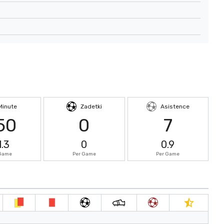
Minute
Zadetki
Asistence
50
0
7
1.3
0
0.9
 Game
Per Game
Per Game