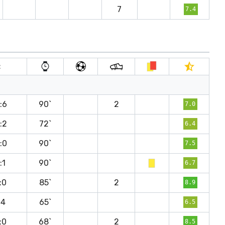
7
7.4
t
:6
90`
2
7.0
:2
72`
6.4
:0
90`
7.5
:1
90`
6.7
:0
85`
2
8.9
:4
65`
6.5
:0
68`
2
8.5