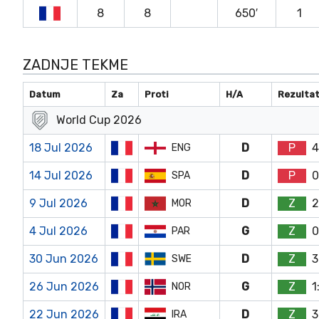
8
8
650′
1
ZADNJE TEKME
Datum
Za
Proti
H/A
Rezulta
World Cup 2026
18 Jul 2026
D
P
4
ENG
14 Jul 2026
D
P
0
SPA
9 Jul 2026
D
Z
2
MOR
4 Jul 2026
G
Z
0
PAR
30 Jun 2026
D
Z
3
SWE
26 Jun 2026
G
Z
1
NOR
22 Jun 2026
D
Z
3
IRA