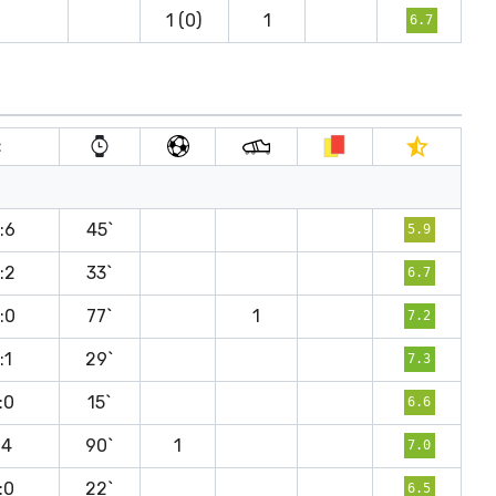
1 (0)
1
6.7
t
:6
45`
5.9
:2
33`
6.7
:0
77`
1
7.2
:1
29`
7.3
:0
15`
6.6
:4
90`
1
7.0
:0
22`
6.5