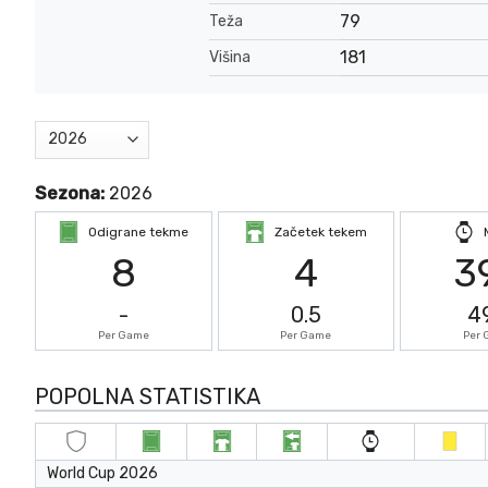
79
Teža
181
Višina
Sezona:
2026
Odigrane tekme
Začetek tekem
8
4
3
-
0.5
4
Per Game
Per Game
Per
POPOLNA STATISTIKA
World Cup 2026