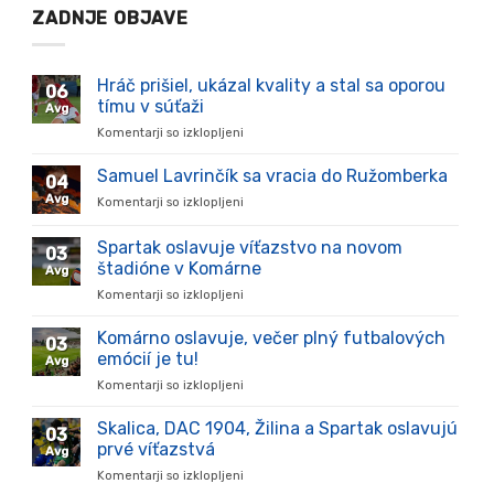
ZADNJE OBJAVE
Hráč prišiel, ukázal kvality a stal sa oporou
06
tímu v súťaži
Avg
Komentarji so izklopljeni
za
Hráč
prišiel,
Samuel Lavrinčík sa vracia do Ružomberka
04
ukázal
Avg
Komentarji so izklopljeni
za
kvality
Samuel
a
Lavrinčík
Spartak oslavuje víťazstvo na novom
stal
03
sa
sa
štadióne v Komárne
Avg
vracia
oporou
Komentarji so izklopljeni
za
do
tímu
Spartak
Ružomberka
v
oslavuje
Komárno oslavuje, večer plný futbalových
súťaži
03
víťazstvo
emócií je tu!
Avg
na
Komentarji so izklopljeni
za
novom
Komárno
štadióne
oslavuje,
Skalica, DAC 1904, Žilina a Spartak oslavujú
v
03
večer
Komárne
prvé víťazstvá
Avg
plný
Komentarji so izklopljeni
za
futbalových