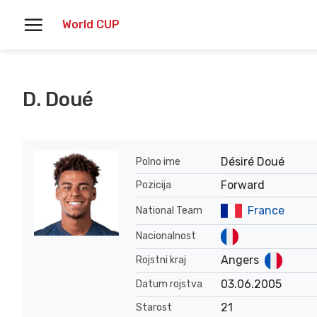
Skoči
World CUP
na
vsebino
D. Doué
Désiré Doué
Polno ime
Forward
Pozicija
France
National Team
Nacionalnost
Angers
Rojstni kraj
03.06.2005
Datum rojstva
21
Starost