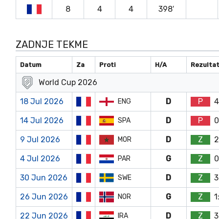
8
4
4
398′
ZADNJE TEKME
Datum
Za
Proti
H/A
Rezulta
World Cup 2026
18 Jul 2026
D
P
4
ENG
14 Jul 2026
D
P
0
SPA
9 Jul 2026
D
Z
2
MOR
4 Jul 2026
G
Z
0
PAR
30 Jun 2026
D
Z
3
SWE
26 Jun 2026
G
Z
1
NOR
22 Jun 2026
D
Z
3
IRA