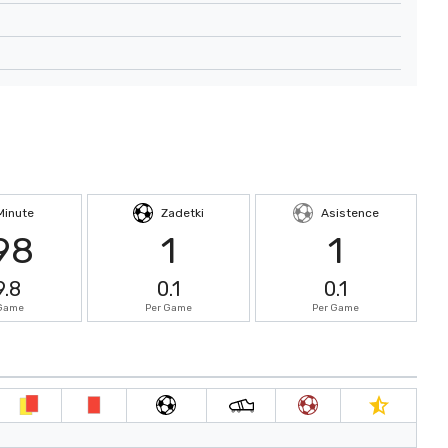
Minute
Zadetki
Asistence
98
1
1
9.8
0.1
0.1
 Game
Per Game
Per Game