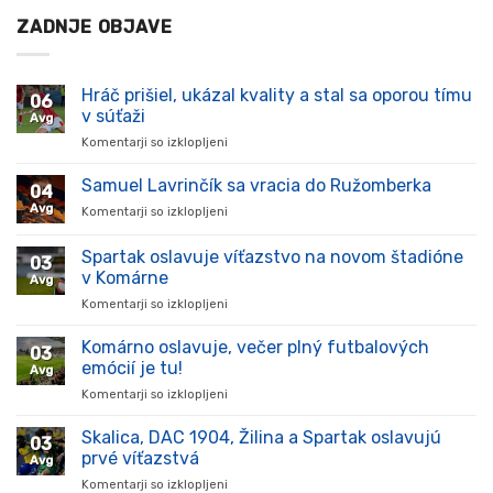
ZADNJE OBJAVE
Hráč prišiel, ukázal kvality a stal sa oporou tímu
06
v súťaži
Avg
Komentarji so izklopljeni
za
Hráč
prišiel,
Samuel Lavrinčík sa vracia do Ružomberka
04
ukázal
Avg
Komentarji so izklopljeni
za
kvality
Samuel
a
Lavrinčík
Spartak oslavuje víťazstvo na novom štadióne
stal
03
sa
sa
v Komárne
Avg
vracia
oporou
Komentarji so izklopljeni
za
do
tímu
Spartak
Ružomberka
v
oslavuje
Komárno oslavuje, večer plný futbalových
súťaži
03
víťazstvo
emócií je tu!
Avg
na
Komentarji so izklopljeni
za
novom
Komárno
štadióne
oslavuje,
Skalica, DAC 1904, Žilina a Spartak oslavujú
v
03
večer
Komárne
prvé víťazstvá
Avg
plný
Komentarji so izklopljeni
za
futbalových