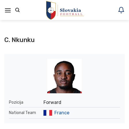
Skoči
na
vsebino
C. Nkunku
Forward
Pozicija
France
National Team