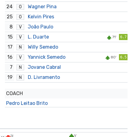
24
Wagner Pina
O
25
Kelvin Pires
O
8
João Paulo
V
15
L. Duarte
V
71'
6.7
17
Willy Semedo
N
16
Yannick Semedo
V
80'
6.5
7
Jovane Cabral
N
19
D. Livramento
N
COACH
Pedro Leitao Brito
Iz
V