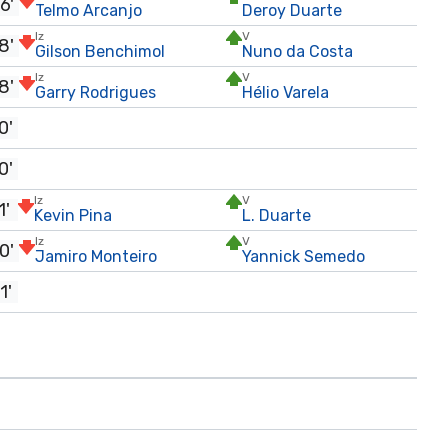
6'
Telmo Arcanjo
Deroy Duarte
Iz
V
8'
Gilson Benchimol
Nuno da Costa
Iz
V
8'
Garry Rodrigues
Hélio Varela
0'
0'
Iz
V
1'
Kevin Pina
L. Duarte
Iz
V
0'
Jamiro Monteiro
Yannick Semedo
1'