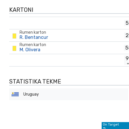
KARTONI
5
Rumen karton
2
R. Bentancur
Rumen karton
5
M. Olivera
9
STATISTIKA TEKME
Uruguay
Off Target
7
On Target
Blocked