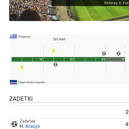
Referee: E. Es
Uruguay
1st Half
15'
30'
45'
9'
Cape Verde Islands
ZADETKI
2
Zadetek
4
M. Araújo