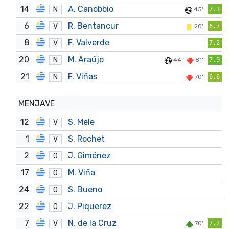
14
A. Canobbio
N
45'
7.3
6
R. Bentancur
V
20'
6.7
8
F. Valverde
V
7.2
20
M. Araújo
N
44'
81'
7.9
21
F. Viñas
N
70'
6.6
MENJAVE
12
S. Mele
V
1
S. Rochet
V
2
J. Giménez
O
17
M. Viña
O
24
S. Bueno
O
22
J. Piquerez
O
7
N. de la Cruz
V
70'
7.2