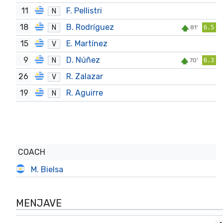
11
F. Pellistri
N
18
B. Rodríguez
N
81'
6.5
15
E. Martínez
V
9
D. Núñez
N
70'
6.3
26
R. Zalazar
V
19
R. Aguirre
N
COACH
M. Bielsa
MENJAVE