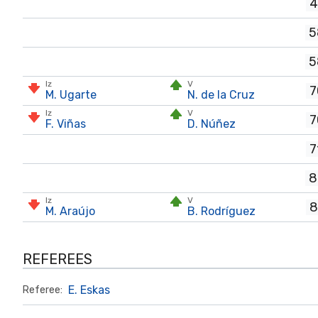
4
5
5
Iz
V
7
M. Ugarte
N. de la Cruz
Iz
V
7
F. Viñas
D. Núñez
7
8
Iz
V
8
M. Araújo
B. Rodríguez
REFEREES
E. Eskas
Referee: