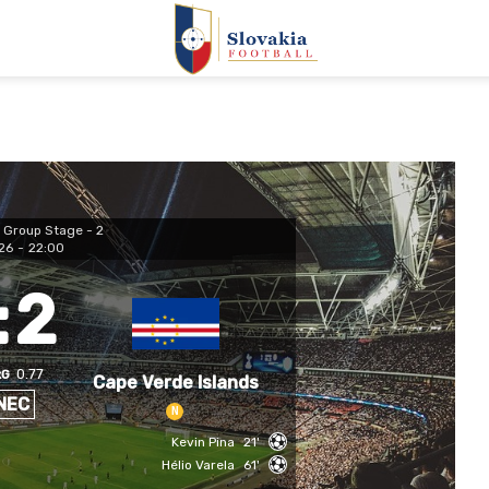
|
Group Stage - 2
26
-
22:00
:
2
0.77
xG
Cape Verde Islands
NEC
N
Kevin Pina
21'
Hélio Varela
61'