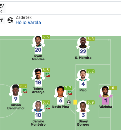
5'
+6
Zadetek
1'
Hélio Varela
6.5
6.3
20
22
Ryan
S. Moreira
Mendes
6.5
7.2
18
4
6.2
7.7
6
Telmo
Pico
Arcanjo
9
6
1
6.7
6.9
Gilson
Kevin Pina
Vózinha
Benchimol
10
3
Jamiro
Diney
Monteiro
Borges