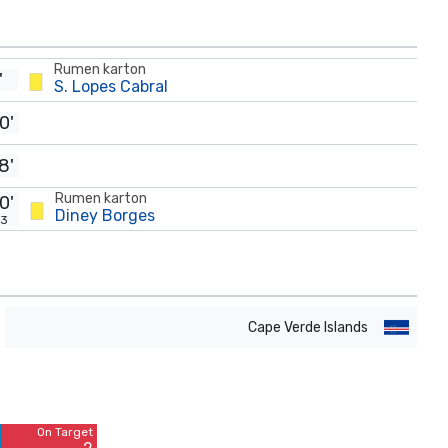
Rumen karton
'
S. Lopes Cabral
0'
8'
Rumen karton
0'
Diney Borges
+3
Cape Verde Islands
Off Target
5
On Target
Blocked