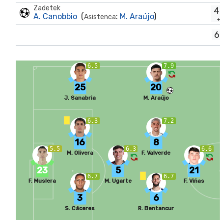
Zadetek
4
A. Canobbio
(
:
M. Araújo
)
Asistenca
6
6.5
7.9
25
20
J. Sanabria
M. Araújo
6.3
7.2
16
8
5.5
6.3
6.6
M. Olivera
F. Valverde
23
5
21
6.7
6.7
F. Muslera
M. Ugarte
F. Viñas
3
6
S. Cáceres
R. Bentancur