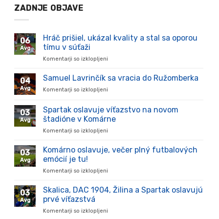
ZADNJE OBJAVE
Hráč prišiel, ukázal kvality a stal sa oporou
06
tímu v súťaži
Avg
Komentarji so izklopljeni
za
Hráč
prišiel,
Samuel Lavrinčík sa vracia do Ružomberka
04
ukázal
Avg
Komentarji so izklopljeni
za
kvality
Samuel
a
Lavrinčík
Spartak oslavuje víťazstvo na novom
stal
03
sa
sa
štadióne v Komárne
Avg
vracia
oporou
Komentarji so izklopljeni
za
do
tímu
Spartak
Ružomberka
v
oslavuje
Komárno oslavuje, večer plný futbalových
súťaži
03
víťazstvo
emócií je tu!
Avg
na
Komentarji so izklopljeni
za
novom
Komárno
štadióne
oslavuje,
Skalica, DAC 1904, Žilina a Spartak oslavujú
v
03
večer
Komárne
prvé víťazstvá
Avg
plný
Komentarji so izklopljeni
za
futbalových