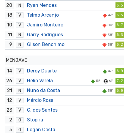
20
Ryan Mendes
N
6.5
18
Telmo Arcanjo
V
46'
6.5
10
Jamiro Monteiro
V
80'
6.7
11
Garry Rodrigues
N
58'
6.3
9
Gilson Benchimol
N
58'
6.2
MENJAVE
14
Deroy Duarte
V
46'
6.9
26
Hélio Varela
V
58'
61'
7.2
21
Nuno da Costa
N
58'
6.6
12
Márcio Rosa
V
23
C. dos Santos
V
2
Stopira
O
5
Logan Costa
O