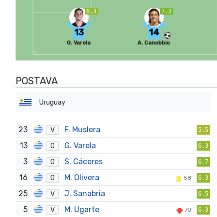
6.3
7.3
13
14
G. Varela
A. Canobbio
POSTAVA
Uruguay
23
F. Muslera
V
5.5
13
G. Varela
O
6.3
3
S. Cáceres
O
6.7
16
M. Olivera
O
58'
6.3
25
J. Sanabria
V
6.5
5
M. Ugarte
V
70'
6.3