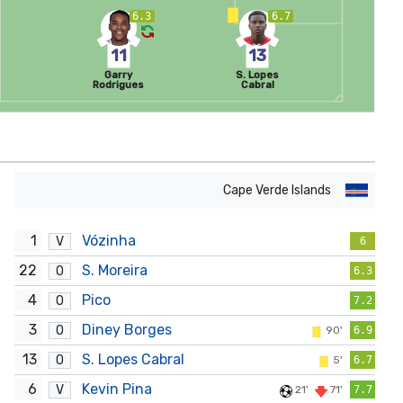
6.3
6.7
11
13
Garry
S. Lopes
Rodrigues
Cabral
Cape Verde Islands
1
Vózinha
V
6
22
S. Moreira
O
6.3
4
Pico
O
7.2
3
Diney Borges
O
90'
6.9
13
S. Lopes Cabral
O
5'
6.7
6
Kevin Pina
V
21'
71'
7.7