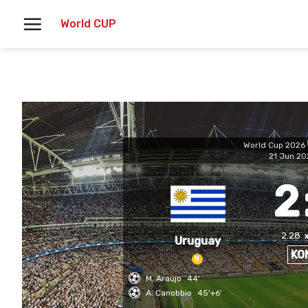
Skoči
World CUP
na
vsebino
World Cup 2026
21 Jun 20
2
2.28
Uruguay
KO
N
M. Araújo
44'
A. Canobbio
45'+6'