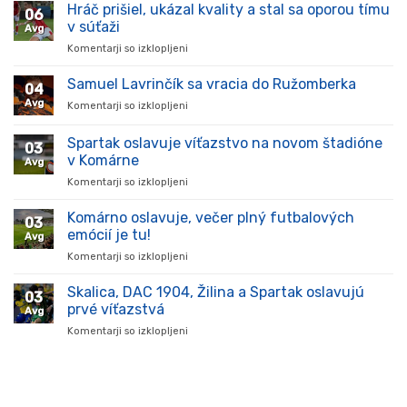
Hráč prišiel, ukázal kvality a stal sa oporou tímu
06
v súťaži
Avg
Komentarji so izklopljeni
za
Hráč
prišiel,
Samuel Lavrinčík sa vracia do Ružomberka
04
ukázal
Avg
Komentarji so izklopljeni
za
kvality
Samuel
a
Lavrinčík
Spartak oslavuje víťazstvo na novom štadióne
stal
03
sa
sa
v Komárne
Avg
vracia
oporou
Komentarji so izklopljeni
za
do
tímu
Spartak
Ružomberka
v
oslavuje
Komárno oslavuje, večer plný futbalových
súťaži
03
víťazstvo
emócií je tu!
Avg
na
Komentarji so izklopljeni
za
novom
Komárno
štadióne
oslavuje,
Skalica, DAC 1904, Žilina a Spartak oslavujú
v
03
večer
Komárne
prvé víťazstvá
Avg
plný
Komentarji so izklopljeni
za
futbalových
Skalica,
emócií
DAC
je
1904,
tu!
Žilina