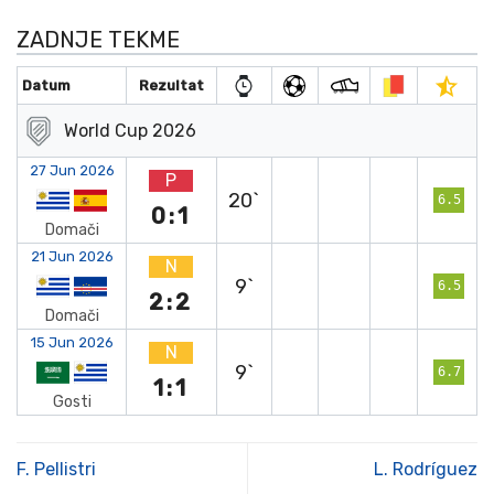
ZADNJE TEKME
Datum
Rezultat
World Cup 2026
27 Jun 2026
P
20`
6.5
0:1
Domači
21 Jun 2026
N
9`
6.5
2:2
Domači
15 Jun 2026
N
9`
6.7
1:1
Gosti
F. Pellistri
L. Rodríguez