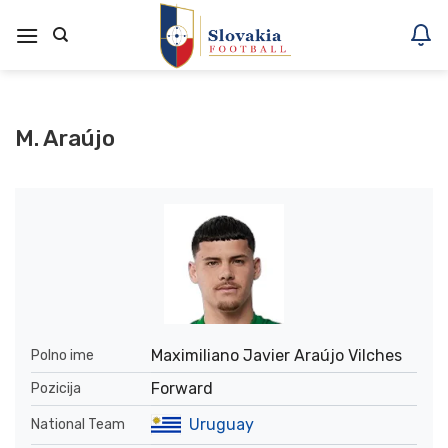
Skoči
na
vsebino
M. Araújo
Maximiliano Javier Araújo Vilches
Polno ime
Forward
Pozicija
Uruguay
National Team