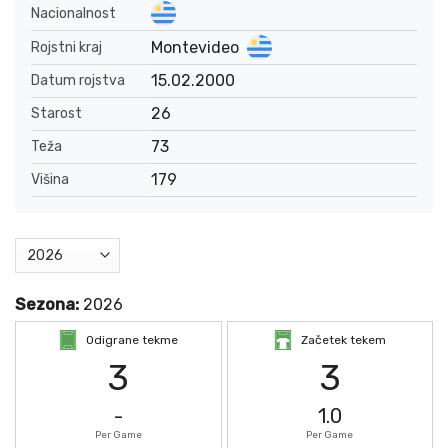
Nacionalnost
Montevideo
Rojstni kraj
15.02.2000
Datum rojstva
26
Starost
73
Teža
179
Višina
Sezona:
2026
Odigrane tekme
Začetek tekem
3
3
-
1.0
Per Game
Per Game