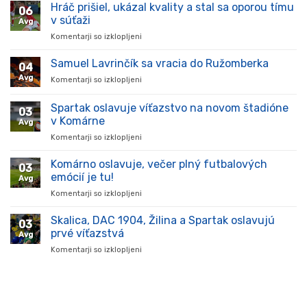
Hráč prišiel, ukázal kvality a stal sa oporou tímu
06
v súťaži
Avg
Komentarji so izklopljeni
za
Hráč
prišiel,
Samuel Lavrinčík sa vracia do Ružomberka
04
ukázal
Avg
Komentarji so izklopljeni
za
kvality
Samuel
a
Lavrinčík
Spartak oslavuje víťazstvo na novom štadióne
stal
03
sa
sa
v Komárne
Avg
vracia
oporou
Komentarji so izklopljeni
za
do
tímu
Spartak
Ružomberka
v
oslavuje
Komárno oslavuje, večer plný futbalových
súťaži
03
víťazstvo
emócií je tu!
Avg
na
Komentarji so izklopljeni
za
novom
Komárno
štadióne
oslavuje,
Skalica, DAC 1904, Žilina a Spartak oslavujú
v
03
večer
Komárne
prvé víťazstvá
Avg
plný
Komentarji so izklopljeni
za
futbalových
Skalica,
emócií
DAC
je
1904,
tu!
Žilina