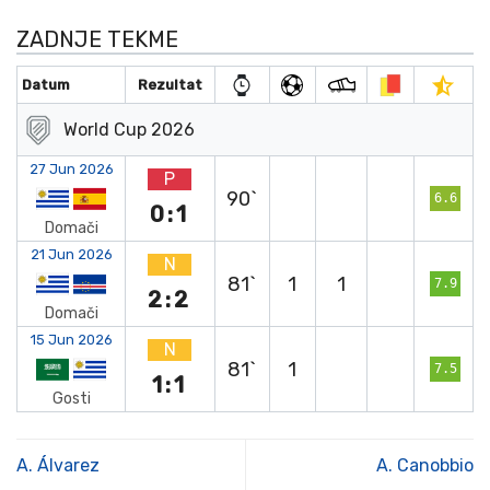
ZADNJE TEKME
Datum
Rezultat
World Cup 2026
27 Jun 2026
P
90`
6.6
0:1
Domači
21 Jun 2026
N
81`
1
1
7.9
2:2
Domači
15 Jun 2026
N
81`
1
7.5
1:1
Gosti
A. Álvarez
A. Canobbio