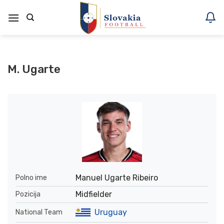
Skoči
na
vsebino
M. Ugarte
Manuel Ugarte Ribeiro
Polno ime
Midfielder
Pozicija
Uruguay
National Team