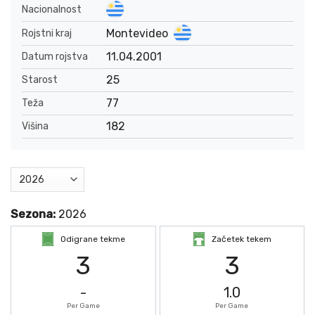
Nacionalnost
Montevideo
Rojstni kraj
11.04.2001
Datum rojstva
25
Starost
77
Teža
182
Višina
Sezona:
2026
Odigrane tekme
Začetek tekem
3
3
-
1.0
Per Game
Per Game