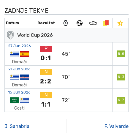
ZADNJE TEKME
Datum
Rezultat
World Cup 2026
27 Jun 2026
P
45`
6.6
0:1
Domači
21 Jun 2026
N
70`
6.3
2:2
Domači
15 Jun 2026
N
72`
6.2
1:1
Gosti
J. Sanabria
F. Valverde