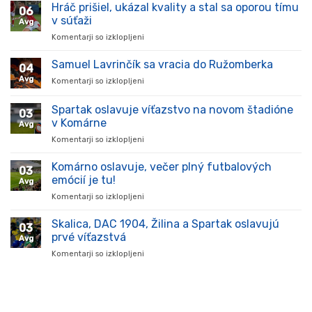
Hráč prišiel, ukázal kvality a stal sa oporou tímu
06
v súťaži
Avg
Komentarji so izklopljeni
za
Hráč
prišiel,
Samuel Lavrinčík sa vracia do Ružomberka
04
ukázal
Avg
Komentarji so izklopljeni
za
kvality
Samuel
a
Lavrinčík
Spartak oslavuje víťazstvo na novom štadióne
stal
03
sa
sa
v Komárne
Avg
vracia
oporou
Komentarji so izklopljeni
za
do
tímu
Spartak
Ružomberka
v
oslavuje
Komárno oslavuje, večer plný futbalových
súťaži
03
víťazstvo
emócií je tu!
Avg
na
Komentarji so izklopljeni
za
novom
Komárno
štadióne
oslavuje,
Skalica, DAC 1904, Žilina a Spartak oslavujú
v
03
večer
Komárne
prvé víťazstvá
Avg
plný
Komentarji so izklopljeni
za
futbalových
Skalica,
emócií
DAC
je
1904,
tu!
Žilina