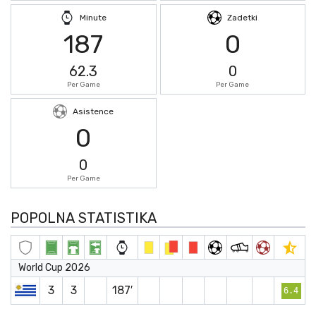
Minute
Zadetki
187
0
62.3
0
Per Game
Per Game
Asistence
0
0
Per Game
POPOLNA STATISTIKA
World Cup 2026
3
3
187′
6.4