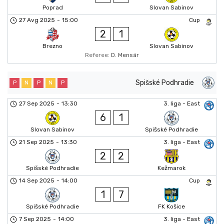
Poprad
Slovan Sabinov
27 Avg 2025
-
15:00
Cup
2
1
Brezno
Slovan Sabinov
Referee:
D. Mensár
Spišské Podhradie
P
N
P
N
P
27 Sep 2025
-
13:30
3. liga - East
6
1
Slovan Sabinov
Spišské Podhradie
21 Sep 2025
-
13:30
3. liga - East
2
2
Spišské Podhradie
Kežmarok
14 Sep 2025
-
14:00
Cup
1
7
Spišské Podhradie
FK Košice
7 Sep 2025
-
14:00
3. liga - East