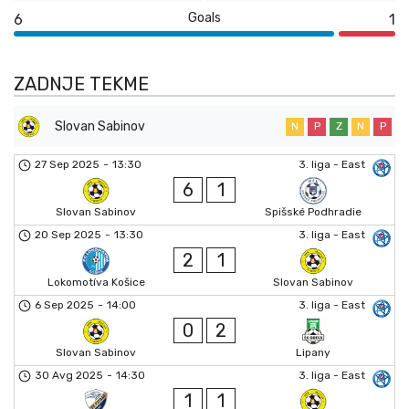
Goals
6
1
ZADNJE TEKME
Slovan Sabinov
N
P
Z
N
P
27 Sep 2025
-
13:30
3. liga - East
6
1
Slovan Sabinov
Spišské Podhradie
20 Sep 2025
-
13:30
3. liga - East
2
1
Lokomotíva Košice
Slovan Sabinov
6 Sep 2025
-
14:00
3. liga - East
0
2
Slovan Sabinov
Lipany
30 Avg 2025
-
14:30
3. liga - East
1
1