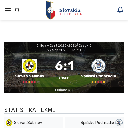
Skoči
na
vsebino
3. liga - East 2025-2026
|
East - 8
27 Sep 2025
-
13:30
6
:
1
Slovan Sabinov
Spišské Podhradie
KONEC
Polčas: 3-1
STATISTIKA TEKME
Slovan Sabinov
Spišské Podhradie