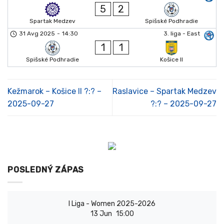
5
2
Spartak Medzev
Spišské Podhradie
31 Avg 2025
-
14:30
3. liga - East
1
1
Spišské Podhradie
Košice II
Kežmarok – Košice II ?:? –
Raslavice – Spartak Medzev
2025-09-27
?:? – 2025-09-27
POSLEDNÝ ZÁPAS
I Liga - Women 2025-2026
13 Jun
15:00