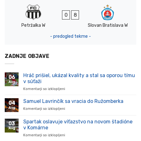
0
8
Petržalka W
Slovan Bratislava W
- predogled tekme -
ZADNJE OBJAVE
Hráč prišiel, ukázal kvality a stal sa oporou tímu
06
v súťaži
Avg
Komentarji so izklopljeni
za
Hráč
prišiel,
Samuel Lavrinčík sa vracia do Ružomberka
04
ukázal
Avg
Komentarji so izklopljeni
za
kvality
Samuel
a
Lavrinčík
Spartak oslavuje víťazstvo na novom štadióne
stal
03
sa
sa
v Komárne
Avg
vracia
oporou
Komentarji so izklopljeni
za
do
tímu
Spartak
Ružomberka