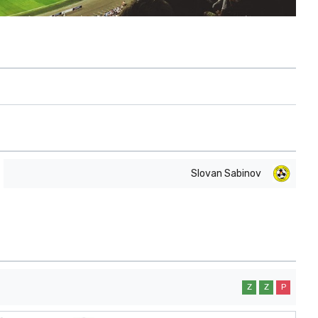
Slovan Sabinov
Z
Z
P