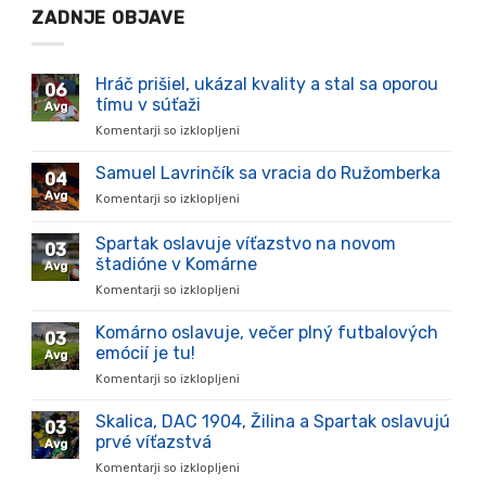
ZADNJE OBJAVE
Hráč prišiel, ukázal kvality a stal sa oporou
06
tímu v súťaži
Avg
Komentarji so izklopljeni
za
Hráč
prišiel,
Samuel Lavrinčík sa vracia do Ružomberka
04
ukázal
Avg
Komentarji so izklopljeni
za
kvality
Samuel
a
Lavrinčík
Spartak oslavuje víťazstvo na novom
stal
03
sa
sa
štadióne v Komárne
Avg
vracia
oporou
Komentarji so izklopljeni
za
do
tímu
Spartak
Ružomberka
v
oslavuje
Komárno oslavuje, večer plný futbalových
súťaži
03
víťazstvo
emócií je tu!
Avg
na
Komentarji so izklopljeni
za
novom
Komárno
štadióne
oslavuje,
Skalica, DAC 1904, Žilina a Spartak oslavujú
v
03
večer
Komárne
prvé víťazstvá
Avg
plný
Komentarji so izklopljeni
za
futbalových