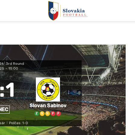
26
|
3rd Round
025
-
15:00
:
1
Slovan Sabinov
NEC
Z
N
N
P
P
sár
Polčas: 1-0
|