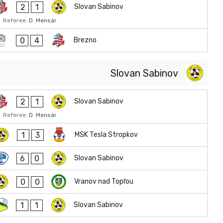
2
1
Slovan Sabinov
Referee:
D. Mensár
0
4
Brezno
Slovan Sabinov
2
1
Slovan Sabinov
Referee:
D. Mensár
1
3
MSK Tesla Stropkov
6
0
Slovan Sabinov
0
0
Vranov nad Topľou
1
1
Slovan Sabinov