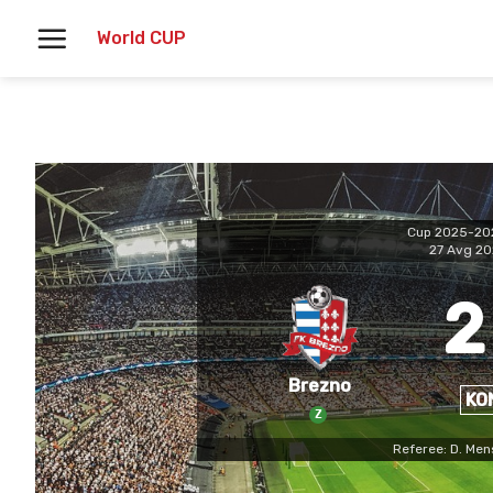
Skoči
World CUP
na
vsebino
Cup 2025-20
27 Avg 2
2
Brezno
KO
Z
Referee: D. Men