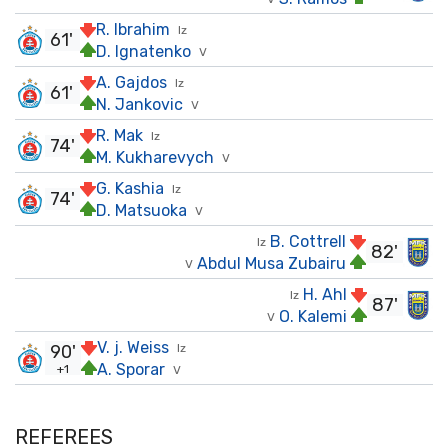
R. Ibrahim
Iz
61'
D. Ignatenko
V
A. Gajdos
Iz
61'
N. Jankovic
V
R. Mak
Iz
74'
M. Kukharevych
V
G. Kashia
Iz
74'
D. Matsuoka
V
B. Cottrell
Iz
82'
Abdul Musa Zubairu
V
H. Ahl
Iz
87'
O. Kalemi
V
V. j. Weiss
90'
Iz
A. Sporar
+1
V
REFEREES