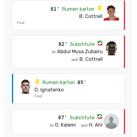
81'
Rumen karton
B. Cottrell
Foul
82'
Substitute
Abdul Musa Zubairu
in:
B. Cottrell
out:
Rumen karton
85'
D. Ignatenko
Foul
87'
Substitute
O. Kalemi
H. Ahl
in:
out: