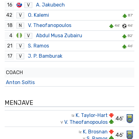
16
A. Jakubech
V
42
O. Kalemi
V
87'
18
V. Theofanopoulos
N
46'
46'
4
Abdul Musa Zubairu
V
82'
21
S. Ramos
V
46'
17
J. P. Bamburak
V
COACH
Anton Soltis
MENJAVE
K. Taylor-Hart
Iz
46'
V. Theofanopoulos
V
K. Brosnan
Iz
46'
S. Ramos
V