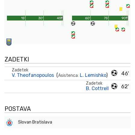
15'
30'
45'
1'
60'
75'
90'
1'
ZADETKI
Zadetek
46'
V. Theofanopoulos
(
L. Lemishko
)
Asistenca:
Zadetek
62'
B. Cottrell
POSTAVA
Slovan Bratislava