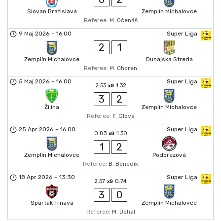
Slovan Bratislava
Zemplín Michalovce
Referee:
M. Očenáš
9 Maj 2026
-
16:00
Super Liga
2
1
Zemplín Michalovce
Dunajska Streda
Referee:
M. Choren
5 Maj 2026
-
16:00
Super Liga
2.53
1.32
xG
3
2
Žilina
Zemplín Michalovce
Referee:
F. Glova
25 Apr 2026
-
16:00
Super Liga
0.83
1.30
xG
1
2
Zemplín Michalovce
Podbrezová
Referee:
B. Benedik
18 Apr 2026
-
13:30
Super Liga
2.57
0.74
xG
3
0
Spartak Trnava
Zemplín Michalovce
Referee:
M. Dohal