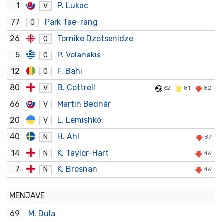
1
P. Lukac
V
77
Park Tae-rang
O
26
Tornike Dzotsenidze
O
5
P. Volanakis
O
12
F. Bahi
O
80
B. Cottrell
V
62'
81'
82'
66
Martin Bednár
V
20
L. Lemishko
V
40
H. Ahl
N
87'
14
K. Taylor-Hart
N
46'
7
K. Brosnan
N
46'
MENJAVE
69
M. Dula