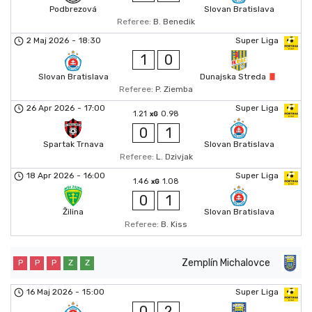
Podbrezová
Slovan Bratislava
Referee:
B. Benedik
2 Maj 2026
-
18:30
Super Liga
1
0
Slovan Bratislava
Dunajska Streda
Referee:
P. Ziemba
26 Apr 2026
-
17:00
Super Liga
1.21
0.98
xG
0
1
Spartak Trnava
Slovan Bratislava
Referee:
L. Dzivjak
18 Apr 2026
-
16:00
Super Liga
1.46
1.08
xG
0
1
Žilina
Slovan Bratislava
Referee:
B. Kiss
Zemplín Michalovce
P
P
P
Z
Z
16 Maj 2026
-
15:00
Super Liga
0
2