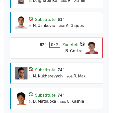
D. Ignatenko
R. Ibrahim
in:
out:
Substitute
61'
N. Jankovic
A. Gajdos
in:
out:
62'
Zadetek
0:2
B. Cottrell
Substitute
74'
M. Kukharevych
R. Mak
in:
out:
Substitute
74'
D. Matsuoka
G. Kashia
in:
out: