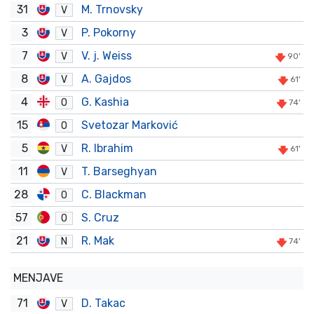
31
M. Trnovsky
V
3
P. Pokorny
V
7
V. j. Weiss
V
90'
8
A. Gajdos
V
61'
4
G. Kashia
O
74'
15
Svetozar Marković
O
5
R. Ibrahim
V
61'
11
T. Barseghyan
V
28
C. Blackman
O
57
S. Cruz
O
21
R. Mak
N
74'
MENJAVE
71
D. Takac
V