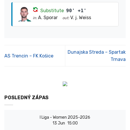
Substitute
90' +1'
A. Sporar
V. j. Weiss
in:
out:
Dunajska Streda – Spartak
AS Trencin – FK Košice
Trnava
POSLEDNÝ ZÁPAS
I Liga - Women 2025-2026
13 Jun
15:00