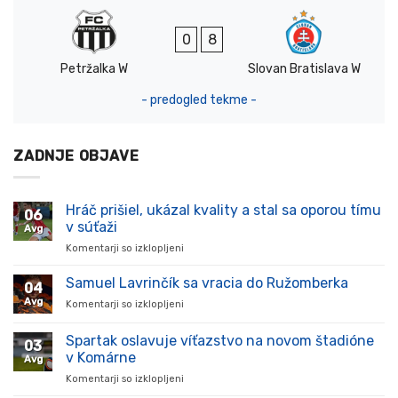
0
8
Petržalka W
Slovan Bratislava W
- predogled tekme -
ZADNJE OBJAVE
Hráč prišiel, ukázal kvality a stal sa oporou tímu
06
v súťaži
Avg
Komentarji so izklopljeni
za
Hráč
prišiel,
Samuel Lavrinčík sa vracia do Ružomberka
04
ukázal
Avg
Komentarji so izklopljeni
za
kvality
Samuel
a
Lavrinčík
Spartak oslavuje víťazstvo na novom štadióne
stal
03
sa
sa
v Komárne
Avg
vracia
oporou
Komentarji so izklopljeni
za
do
tímu
Spartak
Ružomberka