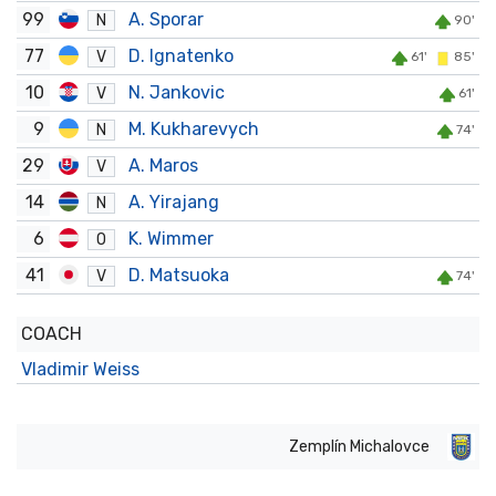
99
A. Sporar
N
90'
77
D. Ignatenko
V
61'
85'
10
N. Jankovic
V
61'
9
M. Kukharevych
N
74'
29
A. Maros
V
14
A. Yirajang
N
6
K. Wimmer
O
41
D. Matsuoka
V
74'
COACH
Vladimir Weiss
Zemplín Michalovce