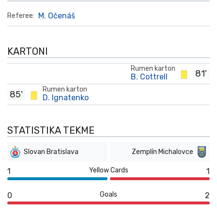
M. Očenáš
Referee:
KARTONI
Rumen karton
81'
B. Cottrell
Rumen karton
85'
D. Ignatenko
STATISTIKA TEKME
Slovan Bratislava
Zemplín Michalovce
Yellow Cards
1
1
Goals
0
2