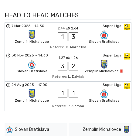
HEAD TO HEAD MATCHES
7 Mar 2026
-
14:30
Super Liga
2.44
2.64
xG
1
3
Zemplín Michalovce
Slovan Bratislava
Referee:
B. Marhefka
30 Nov 2025
-
14:30
Super Liga
1.27
1.26
xG
3
2
Slovan Bratislava
Zemplín Michalovce
Referee:
L. Dzivjak
24 Avg 2025
-
17:00
Super Liga
1
1
Zemplín Michalovce
Slovan Bratislava
Referee:
P. Ziemba
Slovan Bratislava
Zemplín Michalovce