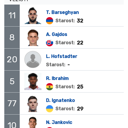
T.
Barseghyan
11
32
Starost:
A.
Gajdos
8
22
Starost:
L.
Hofstadter
20
-
Starost:
R.
Ibrahim
5
25
Starost:
D.
Ignatenko
77
29
Starost:
N.
Jankovic
10