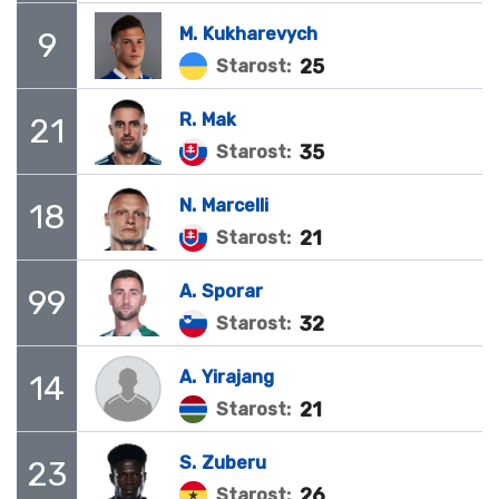
M.
Kukharevych
9
25
Starost:
R.
Mak
21
35
Starost:
N.
Marcelli
18
21
Starost:
A.
Sporar
99
32
Starost:
A.
Yirajang
14
21
Starost:
S.
Zuberu
23
26
Starost: