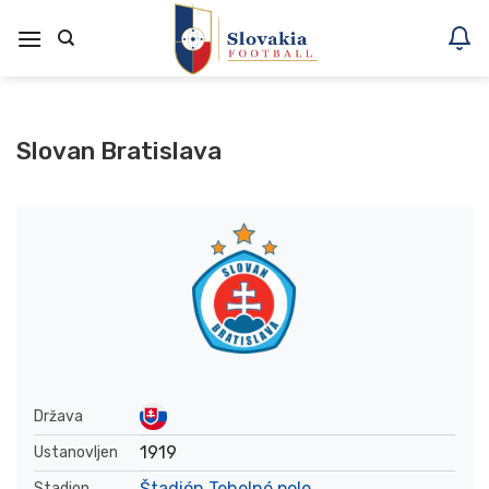
Skoči
na
vsebino
Slovan Bratislava
Država
1919
Ustanovljen
Štadión Tehelné pole
Stadion