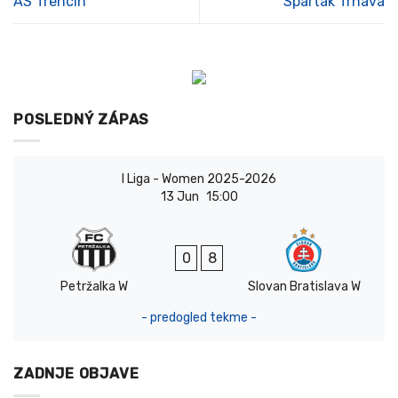
AS Trencin
Spartak Trnava
K. Wimmer
D
16
11
1022
2
A. Yirajang
F
21
9
822
S. Zuberu
F
8
6
466
1
V. j. Weiss
M
29
17
1491
11
POSLEDNÝ ZÁPAS
I Liga - Women 2025-2026
13 Jun
15:00
0
8
Petržalka W
Slovan Bratislava W
- predogled tekme -
ZADNJE OBJAVE