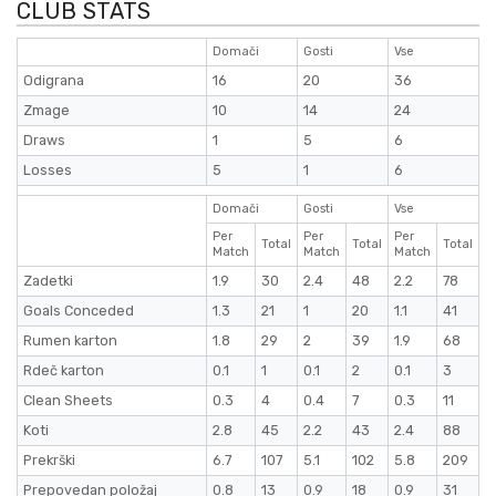
CLUB STATS
Domači
Gosti
Vse
Odigrana
16
20
36
Zmage
10
14
24
Draws
1
5
6
Losses
5
1
6
Domači
Gosti
Vse
Per
Per
Per
Total
Total
Total
Match
Match
Match
Zadetki
1.9
30
2.4
48
2.2
78
Goals Conceded
1.3
21
1
20
1.1
41
Rumen karton
1.8
29
2
39
1.9
68
Rdeč karton
0.1
1
0.1
2
0.1
3
Clean Sheets
0.3
4
0.4
7
0.3
11
Koti
2.8
45
2.2
43
2.4
88
Prekrški
6.7
107
5.1
102
5.8
209
Prepovedan položaj
0.8
13
0.9
18
0.9
31