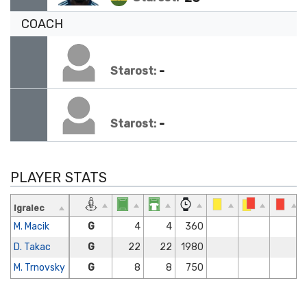
COACH
-
Starost:
-
Starost:
PLAYER STATS
Igralec
M. Macik
G
4
4
360
D. Takac
G
22
22
1980
M. Trnovsky
G
8
8
750