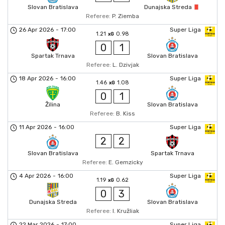
Slovan Bratislava
Dunajska Streda
Referee:
P. Ziemba
26 Apr 2026
-
17:00
Super Liga
1.21
0.98
xG
0
1
Spartak Trnava
Slovan Bratislava
Referee:
L. Dzivjak
18 Apr 2026
-
16:00
Super Liga
1.46
1.08
xG
0
1
Žilina
Slovan Bratislava
Referee:
B. Kiss
11 Apr 2026
-
16:00
Super Liga
2
2
Slovan Bratislava
Spartak Trnava
Referee:
E. Gemzicky
4 Apr 2026
-
16:00
Super Liga
1.19
0.62
xG
0
3
Dunajska Streda
Slovan Bratislava
Referee:
I. Kružliak
22 Mar 2026
-
17:00
Super Liga