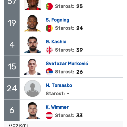
57
25
Starost:
S.
Fogning
19
24
Starost:
G.
Kashia
4
39
Starost:
Svetozar
Marković
15
26
Starost:
M.
Tomasko
24
-
Starost:
K.
Wimmer
6
33
Starost:
VEZISTI