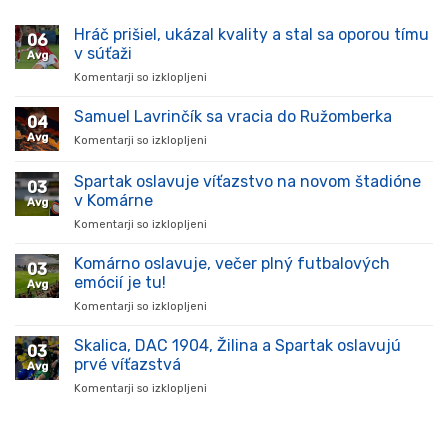
Hráč prišiel, ukázal kvality a stal sa oporou tímu
06
v súťaži
Avg
Komentarji so izklopljeni
za
Hráč
prišiel,
Samuel Lavrinčík sa vracia do Ružomberka
04
ukázal
Avg
Komentarji so izklopljeni
za
kvality
Samuel
a
Lavrinčík
Spartak oslavuje víťazstvo na novom štadióne
stal
03
sa
sa
v Komárne
Avg
vracia
oporou
Komentarji so izklopljeni
za
do
tímu
Spartak
Ružomberka
v
oslavuje
Komárno oslavuje, večer plný futbalových
súťaži
03
víťazstvo
emócií je tu!
Avg
na
Komentarji so izklopljeni
za
novom
Komárno
štadióne
oslavuje,
Skalica, DAC 1904, Žilina a Spartak oslavujú
v
03
večer
Komárne
prvé víťazstvá
Avg
plný
Komentarji so izklopljeni
za
futbalových
Skalica,
emócií
DAC
je
1904,
tu!