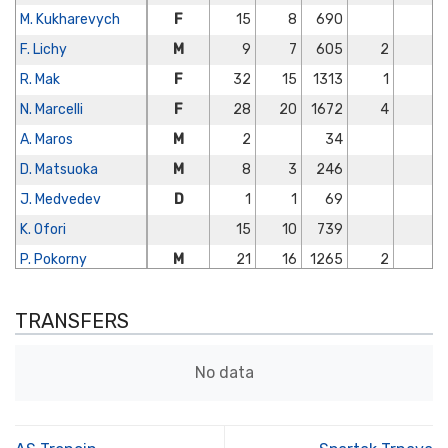
M. Kukharevych
F
15
8
690
F. Lichy
M
9
7
605
2
R. Mak
F
32
15
1313
1
N. Marcelli
F
28
20
1672
4
A. Maros
M
2
34
D. Matsuoka
M
8
3
246
J. Medvedev
D
1
1
69
K. Ofori
15
10
739
P. Pokorny
M
21
16
1265
2
Rahim Ibrahim
3
TRANSFERS
K. Savvidis
15
11
982
A. Sporar
F
14
12
1062
3
No data
D. Strelec
3
1
142
Svetozar Marković
D
14
14
1290
2
M. Tolic
10
6
643
4