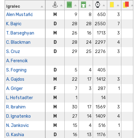
Igralec
Alen Mustafić
M
9
8
650
3
K. Bajric
D
28
28
2550
7
T. Barseghyan
M
26
16
1713
3
C. Blackman
D
28
24
2297
4
S. Cruz
D
29
25
2276
3
A. Ferencik
S. Fogning
D
5
4
405
A. Gajdos
M
22
17
1412
3
A. Griger
F
7
3
287
1
L. Hofstadter
M
1
14
R. Ibrahim
M
30
17
1569
3
D. Ignatenko
M
27
14
1409
4
N. Jankovic
M
15
4
516
1
G. Kashia
D
16
13
1176
1