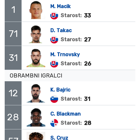
M.
Macik
1
33
Starost:
D.
Takac
71
27
Starost:
M.
Trnovsky
31
26
Starost:
OBRAMBNI IGRALCI
K.
Bajric
12
31
Starost:
C.
Blackman
28
28
Starost:
S.
Cruz