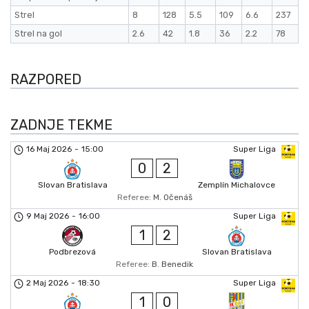
Strel
8
128
5.5
109
6.6
237
Strel na gol
2.6
42
1.8
36
2.2
78
RAZPORED
ZADNJE TEKME
16 Maj 2026
-
15:00
Super Liga
0
2
Slovan Bratislava
Zemplín Michalovce
Referee:
M. Očenáš
9 Maj 2026
-
16:00
Super Liga
1
2
Podbrezová
Slovan Bratislava
Referee:
B. Benedik
2 Maj 2026
-
18:30
Super Liga
1
0