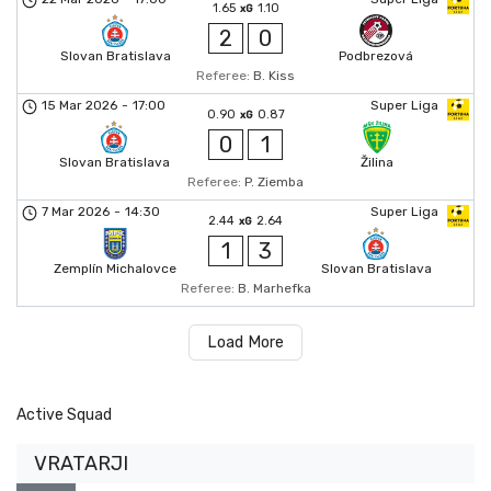
1.65
1.10
xG
2
0
Slovan Bratislava
Podbrezová
Referee:
B. Kiss
15 Mar 2026
-
17:00
Super Liga
0.90
0.87
xG
0
1
Slovan Bratislava
Žilina
Referee:
P. Ziemba
7 Mar 2026
-
14:30
Super Liga
2.44
2.64
xG
1
3
Zemplín Michalovce
Slovan Bratislava
Referee:
B. Marhefka
Load More
Active Squad
VRATARJI