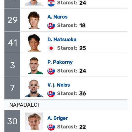
24
Starost:
A.
Maros
29
18
Starost:
D.
Matsuoka
41
25
Starost:
P.
Pokorny
3
24
Starost:
V.
j. Weiss
7
36
Starost:
NAPADALCI
A.
Griger
30
22
Starost: