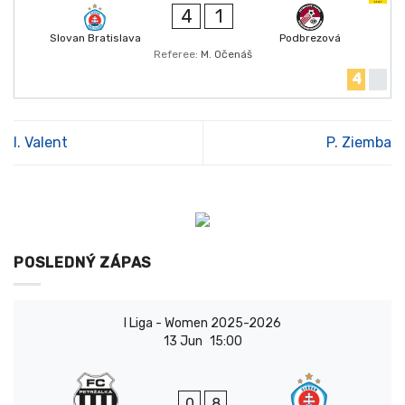
4
1
Slovan Bratislava
Podbrezová
Referee:
M. Očenáš
4
I. Valent
P. Ziemba
POSLEDNÝ ZÁPAS
I Liga - Women 2025-2026
13 Jun
15:00
0
8