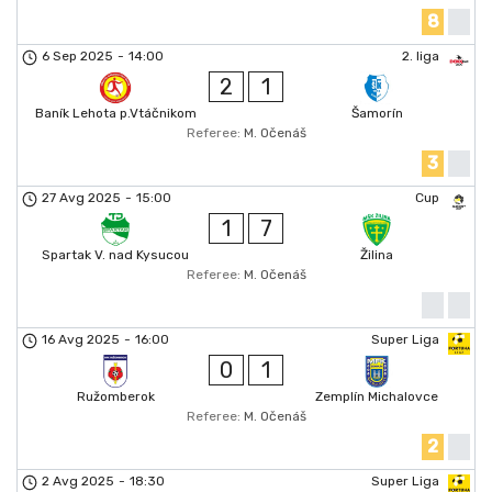
8
6 Sep 2025
-
14:00
2. liga
2
1
Baník Lehota p.Vtáčnikom
Šamorín
Referee:
M. Očenáš
3
27 Avg 2025
-
15:00
Cup
1
7
Spartak V. nad Kysucou
Žilina
Referee:
M. Očenáš
16 Avg 2025
-
16:00
Super Liga
0
1
Ružomberok
Zemplín Michalovce
Referee:
M. Očenáš
2
2 Avg 2025
-
18:30
Super Liga