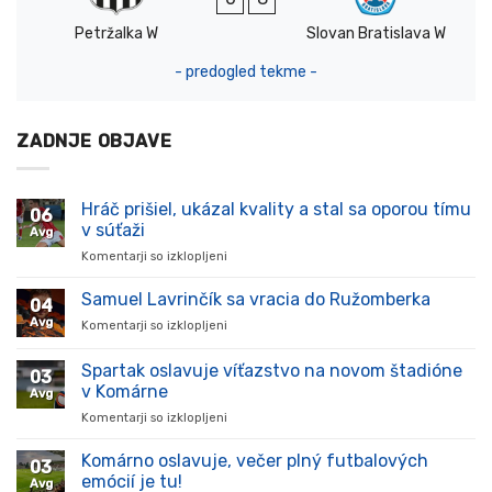
Petržalka W
Slovan Bratislava W
- predogled tekme -
ZADNJE OBJAVE
Hráč prišiel, ukázal kvality a stal sa oporou tímu
06
v súťaži
Avg
Komentarji so izklopljeni
za
Hráč
prišiel,
Samuel Lavrinčík sa vracia do Ružomberka
04
ukázal
Avg
Komentarji so izklopljeni
za
kvality
Samuel
a
Lavrinčík
Spartak oslavuje víťazstvo na novom štadióne
stal
03
sa
sa
v Komárne
Avg
vracia
oporou
Komentarji so izklopljeni
za
do
tímu
Spartak
Ružomberka
v
oslavuje
Komárno oslavuje, večer plný futbalových
súťaži
03
víťazstvo
emócií je tu!
Avg