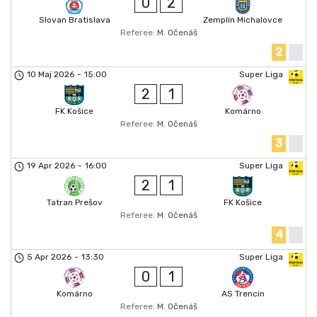
0
2
Slovan Bratislava
Zemplín Michalovce
Referee:
M. Očenáš
2
10 Maj 2026
-
15:00
Super Liga
2
1
FK Košice
Komárno
Referee:
M. Očenáš
3
19 Apr 2026
-
16:00
Super Liga
2
1
Tatran Prešov
FK Košice
Referee:
M. Očenáš
4
5 Apr 2026
-
13:30
Super Liga
0
1
Komárno
AS Trencin
Referee:
M. Očenáš