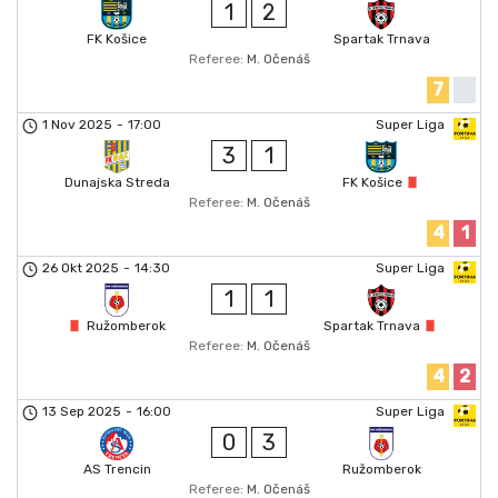
1
2
FK Košice
Spartak Trnava
Referee:
M. Očenáš
7
1 Nov 2025
-
17:00
Super Liga
3
1
Dunajska Streda
FK Košice
Referee:
M. Očenáš
4
1
26 Okt 2025
-
14:30
Super Liga
1
1
Ružomberok
Spartak Trnava
Referee:
M. Očenáš
4
2
13 Sep 2025
-
16:00
Super Liga
0
3
AS Trencin
Ružomberok
Referee:
M. Očenáš