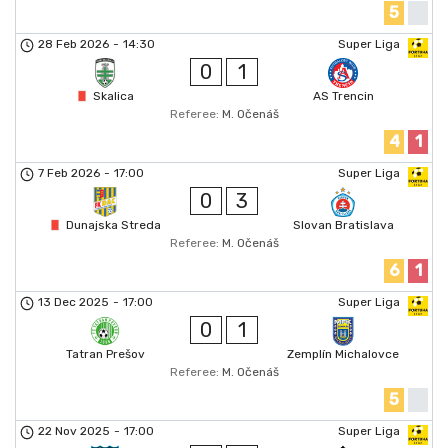
5
28 Feb 2026
-
14:30
Super Liga
0
1
Skalica
AS Trencin
Referee:
M. Očenáš
4
1
7 Feb 2026
-
17:00
Super Liga
0
3
Dunajska Streda
Slovan Bratislava
Referee:
M. Očenáš
6
1
13 Dec 2025
-
17:00
Super Liga
0
1
Tatran Prešov
Zemplín Michalovce
Referee:
M. Očenáš
5
22 Nov 2025
-
17:00
Super Liga