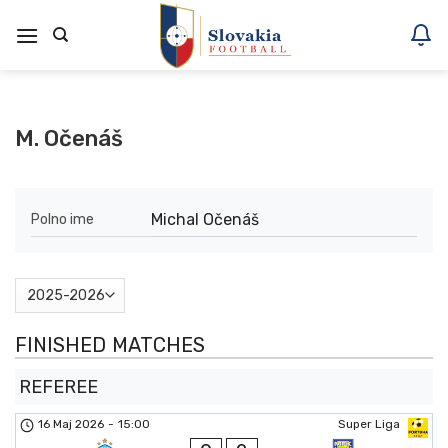
Skoči
na
vsebino
M. Očenáš
Michal Očenáš
Polno ime
FINISHED MATCHES
REFEREE
16 Maj 2026
-
15:00
Super Liga