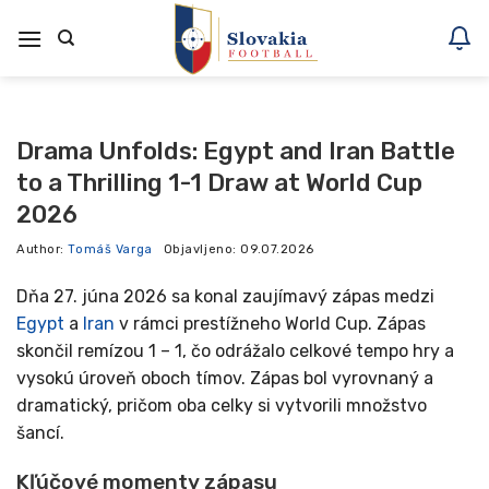
Skoči
na
vsebino
Drama Unfolds: Egypt and Iran Battle
to a Thrilling 1-1 Draw at World Cup
2026
Author:
Tomáš Varga
Objavljeno:
09.07.2026
Dňa 27. júna 2026 sa konal zaujímavý zápas medzi
Egypt
a
Iran
v rámci prestížneho World Cup. Zápas
skončil remízou 1 – 1, čo odrážalo celkové tempo hry a
vysokú úroveň oboch tímov. Zápas bol vyrovnaný a
dramatický, pričom oba celky si vytvorili množstvo
šancí.
Kľúčové momenty zápasu