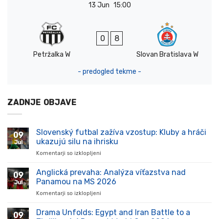
13 Jun
15:00
0
8
Petržalka W
Slovan Bratislava W
- predogled tekme -
ZADNJE OBJAVE
Slovenský futbal zažíva vzostup: Kluby a hráči
09
ukazujú silu na ihrisku
Jul
Komentarji so izklopljeni
za
Slovenský
futbal
Anglická prevaha: Analýza víťazstva nad
09
zažíva
Panamou na MS 2026
Jul
vzostup:
Komentarji so izklopljeni
za
Kluby
Anglická
a
prevaha:
Drama Unfolds: Egypt and Iran Battle to a
hráči
09
Analýza