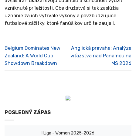
avšak Iran ukázal svoju odolnosť a schopnosť využiť
vzniknuté príležitosti. Obe družstvá si tak zaslúžia
uznanie za ich vytrvalé výkony a povzbudzujúce
futbalové zážitky, ktoré fanúšikov určite zaujali.
Belgium Dominates New
Anglická prevaha: Analýza
Zealand: A World Cup
víťazstva nad Panamou na
Showdown Breakdown
MS 2026
POSLEDNÝ ZÁPAS
I Liga - Women 2025-2026