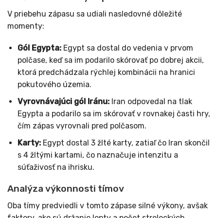
V priebehu zápasu sa udiali nasledovné dôležité
momenty:
Gól Egypta:
Egypt sa dostal do vedenia v prvom
polčase, keď sa im podarilo skórovať po dobrej akcii,
ktorá predchádzala rýchlej kombinácii na hranici
pokutového územia.
Vyrovnávajúci gól Iránu:
Iran odpovedal na tlak
Egypta a podarilo sa im skórovať v rovnakej časti hry,
čím zápas vyrovnali pred polčasom.
Karty:
Egypt dostal 3 žlté karty, zatiaľ čo Iran skončil
s 4 žltými kartami, čo naznačuje intenzitu a
súťaživosť na ihrisku.
Analýza výkonnosti tímov
Oba tímy predviedli v tomto zápase silné výkony, avšak
faktory, ako sú držanie lopty a počet streleckých