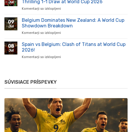
ukazujú
Thrilling 1-1 Draw at World Cup 2026
Jul
víťazstva
silu
Komentarji so izklopljeni
za
nad
na
Drama
Panamou
ihrisku
Unfolds:
Belgium Dominates New Zealand: A World Cup
na
09
Egypt
MS
Showdown Breakdown
Jul
and
2026
Komentarji so izklopljeni
za
Iran
Belgium
Battle
Dominates
Spain vs Belgium: Clash of Titans at World Cup
to
08
New
a
2026!
Jul
Zealand:
Thrilling
Komentarji so izklopljeni
za
A
1-
Spain
World
1
vs
Cup
Draw
Belgium:
Showdown
at
Clash
Breakdown
World
SÚVISIACE PRÍSPEVKY
of
Cup
Titans
2026
at
World
Cup
2026!