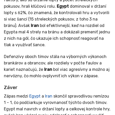
pokusov, hrali kľúčovú rolu.
Egypt
dominoval v držaní
lopty s 62%, čo znamená, že kontrolovali hru a vytvorili
si viac šancí (15 streleckých pokusov, z toho 3 na
bránu). Avšak
Iran
bol efektívnejší, keď na rozdiel od
Egypta mal 4 strely na bránu a dokázali premeniť jednu
z nich na gól, čo ukazuje ich schopnosť reagovať na
tlak a využívať šance.
Defenzívy oboch tímov stála na výborných výkonoch
brankárov a obrancov, ale rozdiely v počte faulov a
kariet naznačujú, že
Iran
bol viac agresívny a možno aj
nervózny, čo mohlo ovplyvniť ich výkon v zápase.
Záver
Zápas medzi
Egypt
a
Iran
skončil spravodlivou remízou
1 – 1, čo podčiarkuje vyrovnanosť týchto dvoch tímov.
Egypt mal navrch v držaní lopty a celkovej kontrole hry,