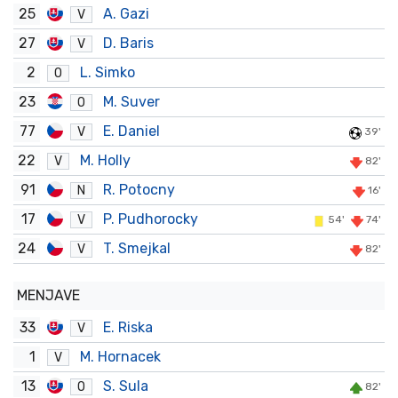
25
A. Gazi
V
27
D. Baris
V
2
L. Simko
O
23
M. Suver
O
77
E. Daniel
V
39'
22
M. Holly
V
82'
91
R. Potocny
N
16'
17
P. Pudhorocky
V
54'
74'
24
T. Smejkal
V
82'
MENJAVE
33
E. Riska
V
1
M. Hornacek
V
13
S. Sula
O
82'