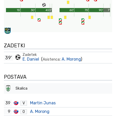
15'
30'
45'
2'
60'
75'
90'
7'
ZADETKI
Zadetek
39'
E. Daniel
(
:
A. Morong
)
Asistenca
POSTAVA
Skalica
39
Martin Junas
V
9
A. Morong
O