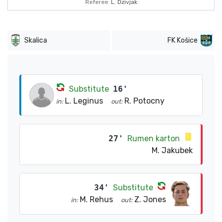
Referee:
L. Dzivjak
Skalica
FK Košice
Substitute
16'
L. Leginus
R. Potocny
in:
out:
27'
Rumen karton
M. Jakubek
34'
Substitute
M. Rehus
Z. Jones
in:
out: