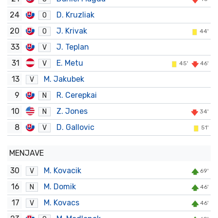
24
D. Kruzliak
O
20
J. Krivak
O
44'
33
J. Teplan
V
31
E. Metu
V
45'
46'
13
M. Jakubek
V
9
R. Cerepkai
N
10
Z. Jones
N
34'
8
D. Gallovic
V
51'
MENJAVE
30
M. Kovacik
V
69'
16
M. Domik
N
46'
17
M. Kovacs
V
46'