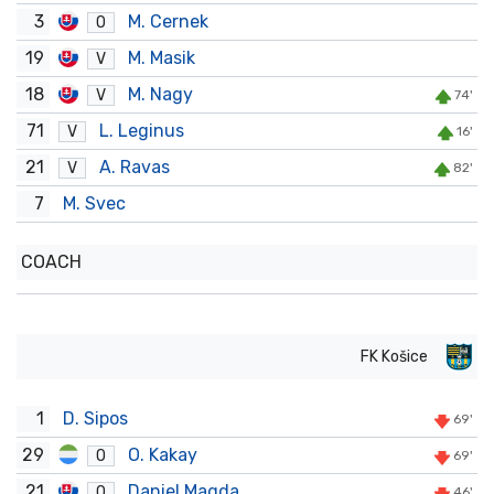
3
M. Cernek
O
19
M. Masik
V
18
M. Nagy
V
74'
71
L. Leginus
V
16'
21
A. Ravas
V
82'
7
M. Svec
COACH
FK Košice
1
D. Sipos
69'
29
O. Kakay
O
69'
21
Daniel Magda
O
46'