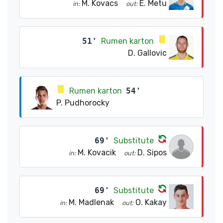
M. Kovacs
E. Metu
in:
out:
51'
Rumen karton
D. Gallovic
Rumen karton
54'
P. Pudhorocky
69'
Substitute
M. Kovacik
D. Sipos
in:
out:
69'
Substitute
M. Madlenak
O. Kakay
in:
out: