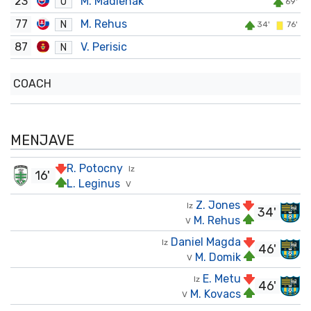
23
M. Madlenak
O
69'
77
M. Rehus
N
34'
76'
87
V. Perisic
N
COACH
MENJAVE
R. Potocny
Iz
16'
L. Leginus
V
Z. Jones
Iz
34'
M. Rehus
V
Daniel Magda
Iz
46'
M. Domik
V
E. Metu
Iz
46'
M. Kovacs
V