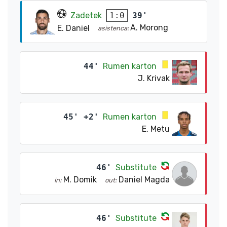
Zadetek
39'
1:0
A. Morong
E. Daniel
asistenca:
44'
Rumen karton
J. Krivak
45' +2'
Rumen karton
E. Metu
46'
Substitute
M. Domik
Daniel Magda
in:
out:
46'
Substitute