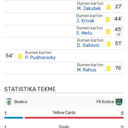
Rumen karton
27'
M. Jakubek
Rumen karton
44'
J. Krivak
Rumen karton
45'
E. Metu
+2
Rumen karton
51'
D. Gallovic
Rumen karton
54'
P. Pudhorocky
Rumen karton
76'
M. Rehus
STATISTIKA TEKME
Skalica
FK Košice
Yellow Cards
1
5
Goals
1
0