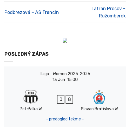
Tatran Prešov –
Podbrezová – AS Trencin
Ružomberok
POSLEDNÝ ZÁPAS
I Liga - Women 2025-2026
13 Jun
15:00
0
8
Petržalka W
Slovan Bratislava W
- predogled tekme -