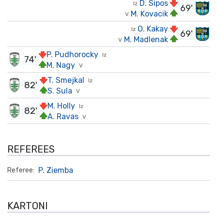
D. Sipos
Iz
69'
M. Kovacik
V
O. Kakay
Iz
69'
M. Madlenak
V
P. Pudhorocky
Iz
74'
M. Nagy
V
T. Smejkal
Iz
82'
S. Sula
V
M. Holly
Iz
82'
A. Ravas
V
REFEREES
P. Ziemba
Referee:
KARTONI