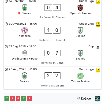
13 Sep 2025
-
16:00
Super Liga
0
4
Skalica
Spartak Trnava
Referee:
M. Choren
30 Avg 2025
-
16:00
Super Liga
1
0
Komárno
Skalica
Referee:
B. Benedik
27 Avg 2025
-
15:00
Cup
0
7
Družstevník Hlboké
Skalica
Referee:
M. Dohal
23 Avg 2025
-
16:00
Super Liga
2
2
Skalica
Tatran Prešov
Referee:
I. Valent
FK Košice
Z
P
P
Z
P