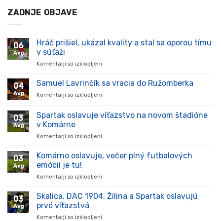
ZADNJE OBJAVE
Hráč prišiel, ukázal kvality a stal sa oporou tímu
06
v súťaži
Avg
Komentarji so izklopljeni
za
Hráč
prišiel,
Samuel Lavrinčík sa vracia do Ružomberka
04
ukázal
Avg
Komentarji so izklopljeni
za
kvality
Samuel
a
Lavrinčík
Spartak oslavuje víťazstvo na novom štadióne
stal
03
sa
sa
v Komárne
Avg
vracia
oporou
Komentarji so izklopljeni
za
do
tímu
Spartak
Ružomberka
v
oslavuje
Komárno oslavuje, večer plný futbalových
súťaži
03
víťazstvo
emócií je tu!
Avg
na
Komentarji so izklopljeni
za
novom
Komárno
štadióne
oslavuje,
Skalica, DAC 1904, Žilina a Spartak oslavujú
v
03
večer
Komárne
prvé víťazstvá
Avg
plný
Komentarji so izklopljeni
za
futbalových