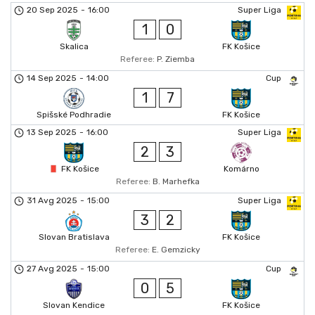
20 Sep 2025
-
16:00
Super Liga
1
0
Skalica
FK Košice
Referee:
P. Ziemba
14 Sep 2025
-
14:00
Cup
1
7
Spišské Podhradie
FK Košice
13 Sep 2025
-
16:00
Super Liga
2
3
FK Košice
Komárno
Referee:
B. Marhefka
31 Avg 2025
-
15:00
Super Liga
3
2
Slovan Bratislava
FK Košice
Referee:
E. Gemzicky
27 Avg 2025
-
15:00
Cup
0
5
Slovan Kendice
FK Košice