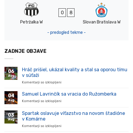
0
8
Petržalka W
Slovan Bratislava W
- predogled tekme -
ZADNJE OBJAVE
Hráč prišiel, ukázal kvality a stal sa oporou tímu
06
v súťaži
Avg
Komentarji so izklopljeni
za
Hráč
prišiel,
Samuel Lavrinčík sa vracia do Ružomberka
04
ukázal
Avg
Komentarji so izklopljeni
za
kvality
Samuel
a
Lavrinčík
Spartak oslavuje víťazstvo na novom štadióne
stal
03
sa
sa
v Komárne
Avg
vracia
oporou
Komentarji so izklopljeni
za
do
tímu
Spartak
Ružomberka
v