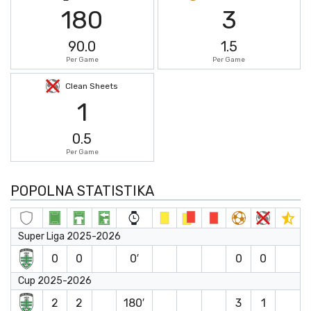
180
3
90.0
1.5
Per Game
Per Game
Clean Sheets
1
0.5
Per Game
POPOLNA STATISTIKA
Super Liga 2025-2026
0
0
0′
0
0
Cup 2025-2026
2
2
180′
3
1