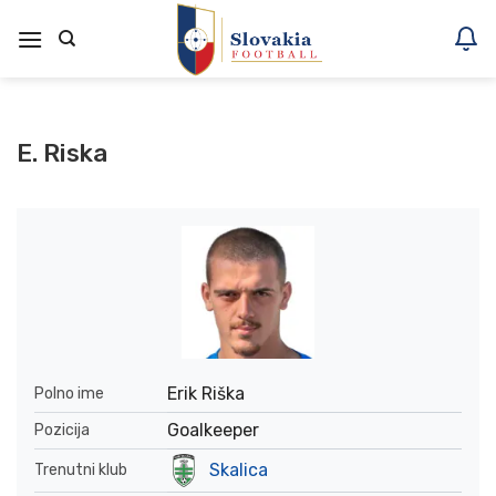
Skoči
na
vsebino
E. Riska
Erik Riška
Polno ime
Goalkeeper
Pozicija
Skalica
Trenutni klub