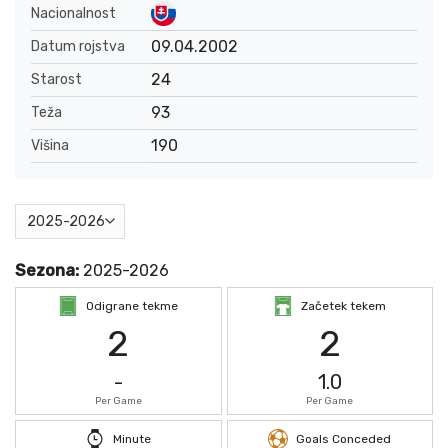
Nacionalnost
09.04.2002
Datum rojstva
24
Starost
93
Teža
190
Višina
Sezona:
2025-2026
Odigrane tekme
Začetek tekem
2
2
-
1.0
Per Game
Per Game
Minute
Goals Conceded