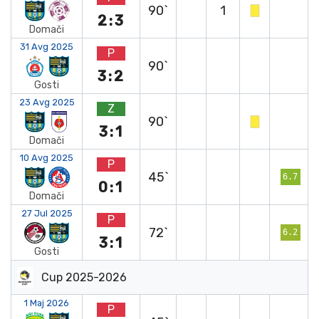
90`
1
2:3
Domači
31 Avg 2025
P
90`
3:2
Gosti
23 Avg 2025
Z
90`
3:1
Domači
10 Avg 2025
P
45`
6.7
0:1
Domači
27 Jul 2025
P
72`
6.2
3:1
Gosti
Cup 2025-2026
1 Maj 2026
P