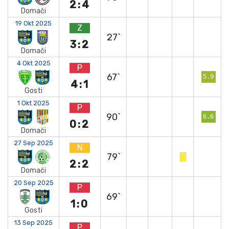
2:4
Domači
19 Okt 2025
Z
27`
3:2
Domači
4 Okt 2025
P
67`
5.9
4:1
Gosti
1 Okt 2025
P
90`
6.6
0:2
Domači
27 Sep 2025
N
79`
2:2
Domači
20 Sep 2025
P
69`
1:0
Gosti
13 Sep 2025
P