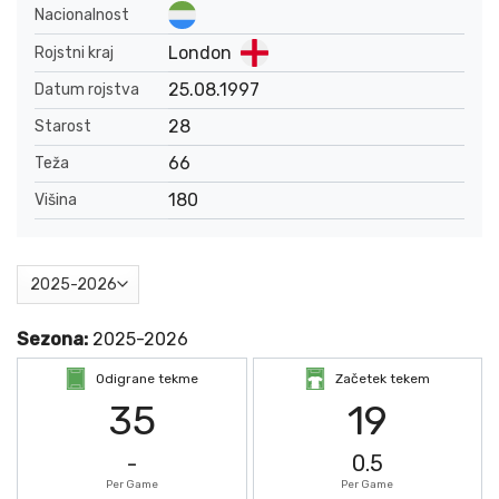
Nacionalnost
London
Rojstni kraj
25.08.1997
Datum rojstva
28
Starost
66
Teža
180
Višina
Sezona:
2025-2026
Odigrane tekme
Začetek tekem
35
19
-
0.5
Per Game
Per Game