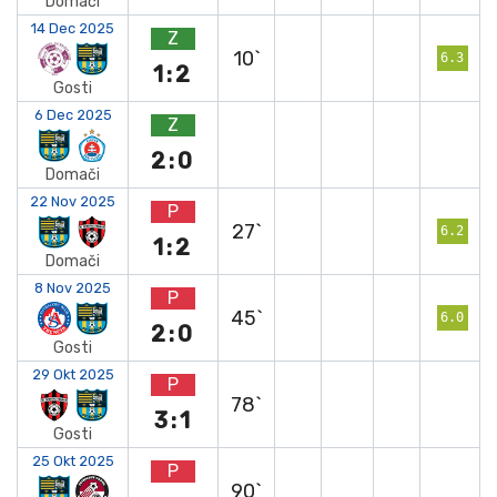
Domači
14 Dec 2025
Z
10`
6.3
1:2
Gosti
6 Dec 2025
Z
2:0
Domači
22 Nov 2025
P
27`
6.2
1:2
Domači
8 Nov 2025
P
45`
6.0
2:0
Gosti
29 Okt 2025
P
78`
3:1
Gosti
25 Okt 2025
P
90`