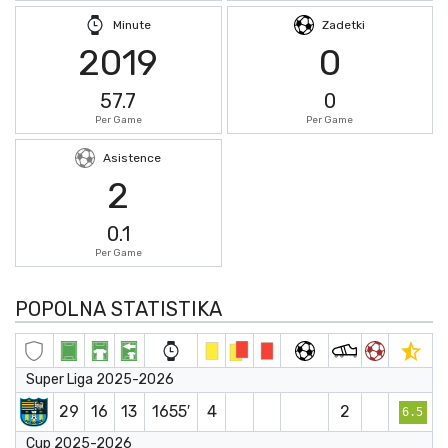
Minute
Zadetki
2019
0
57.7
0
Per Game
Per Game
Asistence
2
0.1
Per Game
POPOLNA STATISTIKA
Super Liga 2025-2026
29
16
13
1655′
4
2
6.5
Cup 2025-2026