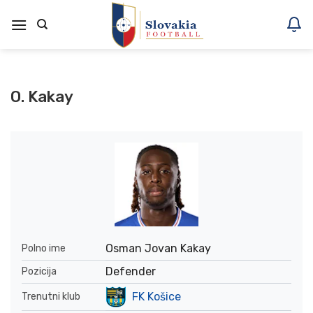
Skoči
na
vsebino
O. Kakay
Osman Jovan Kakay
Polno ime
Defender
Pozicija
FK Košice
Trenutni klub