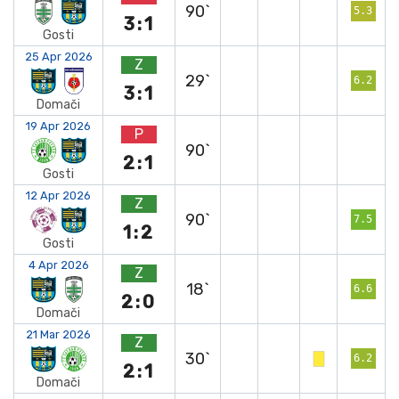
90`
5.3
3:1
Gosti
25 Apr 2026
Z
29`
6.2
3:1
Domači
19 Apr 2026
P
90`
2:1
Gosti
12 Apr 2026
Z
90`
7.5
1:2
Gosti
4 Apr 2026
Z
18`
6.6
2:0
Domači
21 Mar 2026
Z
30`
6.2
2:1
Domači