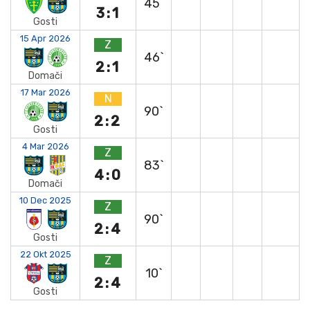
45`
3:1
Gosti
15 Apr 2026
Z
46`
2:1
Domači
17 Mar 2026
N
90`
2:2
Gosti
4 Mar 2026
Z
83`
4:0
Domači
10 Dec 2025
Z
90`
2:4
Gosti
22 Okt 2025
Z
10`
2:4
Gosti