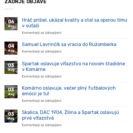
ZADNJE OBJAVE
Hráč prišiel, ukázal kvality a stal sa oporou tímu
06
v súťaži
Avg
Komentarji so izklopljeni
za
Hráč
prišiel,
Samuel Lavrinčík sa vracia do Ružomberka
04
ukázal
Avg
Komentarji so izklopljeni
za
kvality
Samuel
a
Lavrinčík
Spartak oslavuje víťazstvo na novom štadióne
stal
03
sa
sa
v Komárne
Avg
vracia
oporou
Komentarji so izklopljeni
za
do
tímu
Spartak
Ružomberka
v
oslavuje
Komárno oslavuje, večer plný futbalových
súťaži
03
víťazstvo
emócií je tu!
Avg
na
Komentarji so izklopljeni
za
novom
Komárno
štadióne
oslavuje,
Skalica, DAC 1904, Žilina a Spartak oslavujú
v
03
večer
Komárne
prvé víťazstvá
Avg
plný
Komentarji so izklopljeni
za
futbalových
Skalica,
emócií