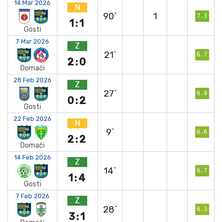
14 Mar 2026
N
90`
1
7.3
1:1
Gosti
7 Mar 2026
Z
21`
6.7
2:0
Domači
28 Feb 2026
Z
27`
6.9
0:2
Gosti
22 Feb 2026
N
9`
6.6
2:2
Domači
14 Feb 2026
Z
14`
6.7
1:4
Gosti
7 Feb 2026
Z
28`
6.3
3:1