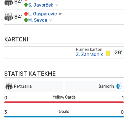
84'
S. Javorček
V
L. Gasparovic
Iz
84'
M. Sevce
V
KARTONI
Rumen karton
28'
Z. Záhradník
STATISTIKA TEKME
Petržalka
Šamorín
Yellow Cards
0
1
Goals
3
0