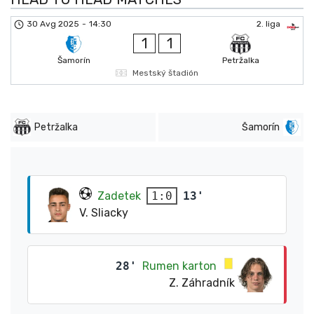
30 Avg 2025
-
14:30
2. liga
1
1
Šamorín
Petržalka
Mestský štadión
Petržalka
Šamorín
Zadetek
13'
1:0
V. Sliacky
28'
Rumen karton
Z. Záhradník