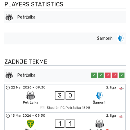
PLAYERS STATISTICS
Petržalka
Šamorín
ZADNJE TEKME
Petržalka
Z
Z
P
P
Z
22 Mar 2026
-
09:30
2. liga
3
0
Petržalka
Šamorín
Štadión FC Petržalka 1898
15 Mar 2026
-
09:30
2. liga
1
1