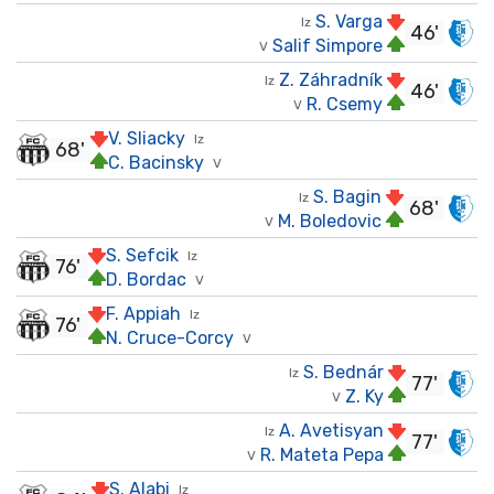
S. Varga
Iz
46'
Salif Simpore
V
Z. Záhradník
Iz
46'
R. Csemy
V
V. Sliacky
Iz
68'
C. Bacinsky
V
S. Bagin
Iz
68'
M. Boledovic
V
S. Sefcik
Iz
76'
D. Bordac
V
F. Appiah
Iz
76'
N. Cruce-Corcy
V
S. Bednár
Iz
77'
Z. Ky
V
A. Avetisyan
Iz
77'
R. Mateta Pepa
V
S. Alabi
Iz