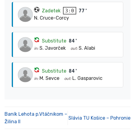
Zadetek
77'
3:0
N. Cruce-Corcy
Substitute
84'
S. Javorček
S. Alabi
in:
out:
Substitute
84'
M. Sevce
L. Gasparovic
in:
out:
Baník Lehota p.Vtáčnikom –
Slávia TU Košice – Pohronie
Žilina II