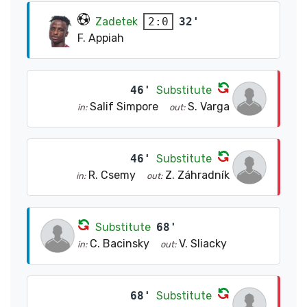
Zadetek
32'
2:0
F. Appiah
46'
Substitute
Salif Simpore
S. Varga
in:
out:
46'
Substitute
R. Csemy
Z. Záhradník
in:
out:
Substitute
68'
C. Bacinsky
V. Sliacky
in:
out:
68'
Substitute