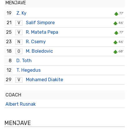
MENJAVE
19
Z. Ky
77'
21
Salif Simpore
V
46'
25
R. Mateta Pepa
V
77'
23
R. Csemy
N
46'
18
M. Boledovic
O
68'
8
D. Toth
12
T. Hegedus
29
Mohamed Diakite
V
COACH
Albert Rusnak
MENJAVE