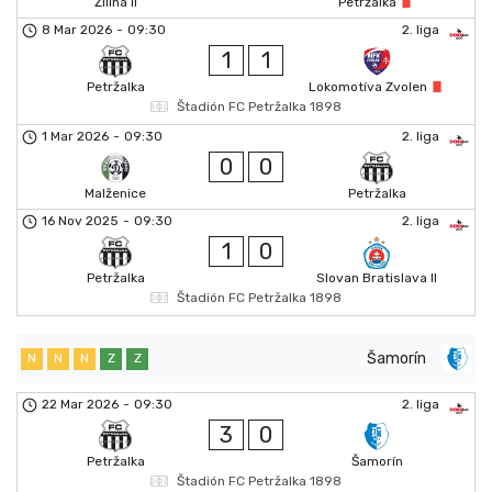
Žilina II
Petržalka
8 Mar 2026
-
09:30
2. liga
1
1
Petržalka
Lokomotíva Zvolen
Štadión FC Petržalka 1898
1 Mar 2026
-
09:30
2. liga
0
0
Malženice
Petržalka
16 Nov 2025
-
09:30
2. liga
1
0
Petržalka
Slovan Bratislava II
Štadión FC Petržalka 1898
Šamorín
N
N
N
Z
Z
22 Mar 2026
-
09:30
2. liga
3
0
Petržalka
Šamorín
Štadión FC Petržalka 1898