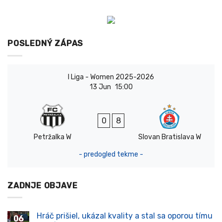
POSLEDNÝ ZÁPAS
I Liga - Women 2025-2026
13 Jun
15:00
0
8
Petržalka W
Slovan Bratislava W
- predogled tekme -
ZADNJE OBJAVE
Hráč prišiel, ukázal kvality a stal sa oporou tímu
06