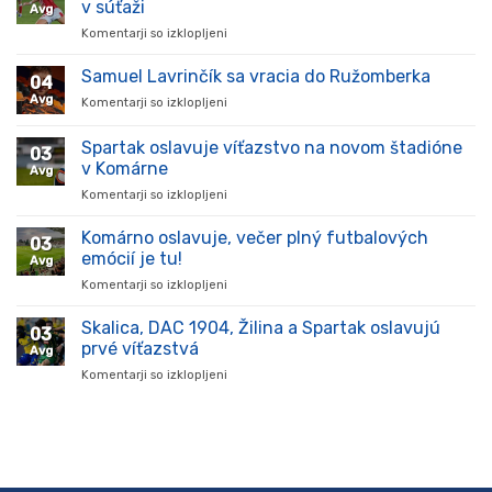
v súťaži
Avg
Komentarji so izklopljeni
za
Hráč
prišiel,
Samuel Lavrinčík sa vracia do Ružomberka
04
ukázal
Avg
Komentarji so izklopljeni
za
kvality
Samuel
a
Lavrinčík
Spartak oslavuje víťazstvo na novom štadióne
stal
03
sa
sa
v Komárne
Avg
vracia
oporou
Komentarji so izklopljeni
za
do
tímu
Spartak
Ružomberka
v
oslavuje
Komárno oslavuje, večer plný futbalových
súťaži
03
víťazstvo
emócií je tu!
Avg
na
Komentarji so izklopljeni
za
novom
Komárno
štadióne
oslavuje,
Skalica, DAC 1904, Žilina a Spartak oslavujú
v
03
večer
Komárne
prvé víťazstvá
Avg
plný
Komentarji so izklopljeni
za
futbalových
Skalica,
emócií
DAC
je
1904,
tu!
Žilina
a
Spartak