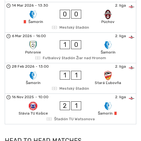
14 Mar 2026
-
13:30
2. liga
0
0
Šamorín
Púchov
Mestský štadión
6 Mar 2026
-
16:00
2. liga
1
0
Pohronie
Šamorín
Futbalový štadión Žiar nad Hronom
28 Feb 2026
-
13:00
2. liga
1
1
Šamorín
Stará Ľubovňa
Mestský štadión
16 Nov 2025
-
10:00
2. liga
2
1
Slávia TU Košice
Šamorín
Štadión TU Watsonova
HEAD TO HEAD MATCHES