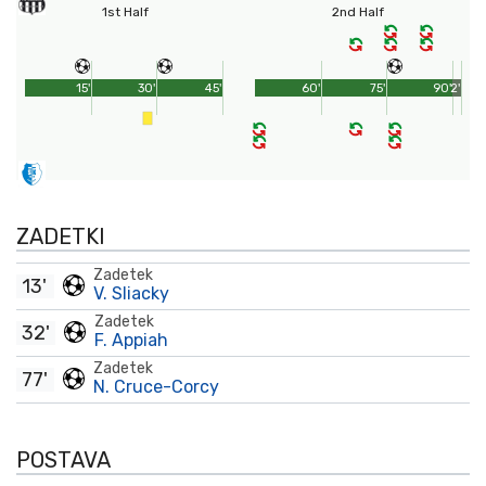
1st Half
2nd Half
15'
30'
45'
60'
75'
90'
2'
ZADETKI
Zadetek
13'
V. Sliacky
Zadetek
32'
F. Appiah
Zadetek
77'
N. Cruce-Corcy
POSTAVA