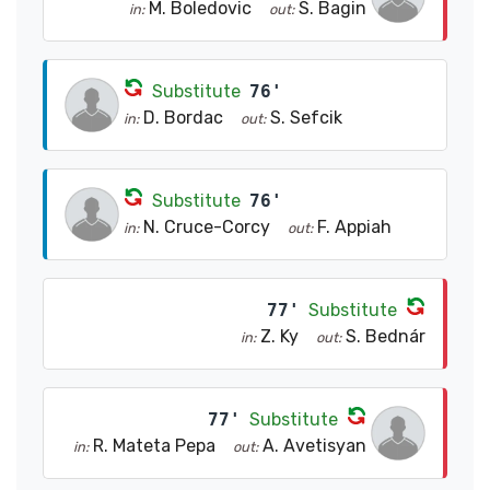
M. Boledovic
S. Bagin
in:
out:
Substitute
76'
D. Bordac
S. Sefcik
in:
out:
Substitute
76'
N. Cruce-Corcy
F. Appiah
in:
out:
77'
Substitute
Z. Ky
S. Bednár
in:
out:
77'
Substitute
R. Mateta Pepa
A. Avetisyan
in:
out: