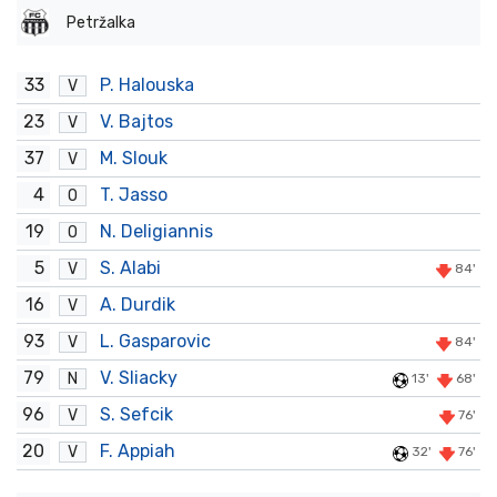
Petržalka
33
P. Halouska
V
23
V. Bajtos
V
37
M. Slouk
V
4
T. Jasso
O
19
N. Deligiannis
O
5
S. Alabi
V
84'
16
A. Durdik
V
93
L. Gasparovic
V
84'
79
V. Sliacky
N
13'
68'
96
S. Sefcik
V
76'
20
F. Appiah
V
32'
76'