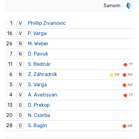
Šamorín
1
Phillip Zivanovic
V
16
P. Varga
V
26
M. Weber
N
7
D. Pavuk
N
11
S. Bednár
V
77'
6
Z. Záhradník
N
28'
46'
5
S. Varga
V
46'
4
A. Avetisyan
V
77'
13
D. Prekop
O
20
N. Csorba
O
28
S. Bagin
O
68'