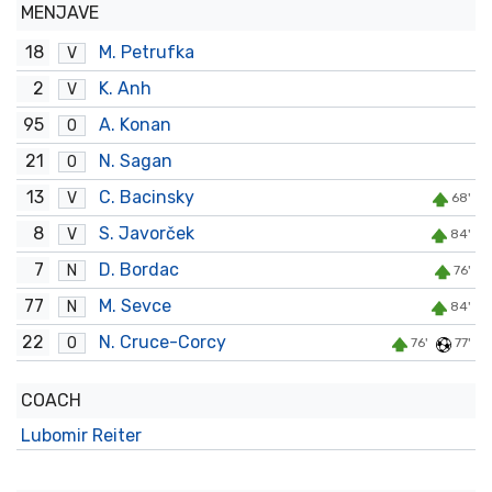
MENJAVE
18
M. Petrufka
V
2
K. Anh
V
95
A. Konan
O
21
N. Sagan
O
13
C. Bacinsky
V
68'
8
S. Javorček
V
84'
7
D. Bordac
N
76'
77
M. Sevce
N
84'
22
N. Cruce-Corcy
O
76'
77'
COACH
Lubomir Reiter