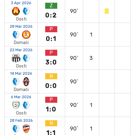
3 Apr 2026
Z
90`
0:2
Gosti
28 Mar 2026
P
90`
1
0:1
Domači
22 Mar 2026
P
90`
3
3:0
Gosti
14 Mar 2026
N
90`
0:0
Domači
6 Mar 2026
P
90`
1
1:0
Gosti
28 Feb 2026
N
90`
1
1:1