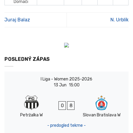
Domači
Juraj Balaz
N. Urblík
POSLEDNÝ ZÁPAS
I Liga - Women 2025-2026
13 Jun
15:00
0
8
Petržalka W
Slovan Bratislava W
- predogled tekme -