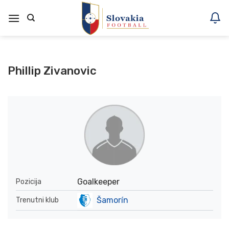
Skoči
na
vsebino
Phillip Zivanovic
Goalkeeper
Pozicija
Šamorín
Trenutni klub