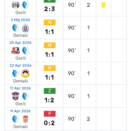
90`
2
2:3
Gosti
2 Maj 2026
N
90`
1
1:1
Domači
25 Apr 2026
N
90`
1
1:1
Gosti
22 Apr 2026
N
90`
1
1:1
Domači
17 Apr 2026
Z
90`
1
1:2
Gosti
11 Apr 2026
P
90`
2
0:2
Domači