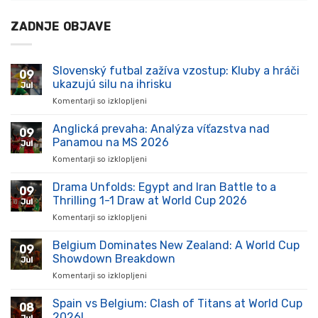
ZADNJE OBJAVE
Slovenský futbal zažíva vzostup: Kluby a hráči
09
ukazujú silu na ihrisku
Jul
Komentarji so izklopljeni
za
Slovenský
futbal
Anglická prevaha: Analýza víťazstva nad
09
zažíva
Panamou na MS 2026
Jul
vzostup:
Komentarji so izklopljeni
za
Kluby
Anglická
a
prevaha:
Drama Unfolds: Egypt and Iran Battle to a
hráči
09
Analýza
ukazujú
Thrilling 1-1 Draw at World Cup 2026
Jul
víťazstva
silu
Komentarji so izklopljeni
za
nad
na
Drama
Panamou
ihrisku
Unfolds:
Belgium Dominates New Zealand: A World Cup
na
09
Egypt
MS
Showdown Breakdown
Jul
and
2026
Komentarji so izklopljeni
za
Iran
Belgium
Battle
Dominates
Spain vs Belgium: Clash of Titans at World Cup
to
08
New
a
2026!