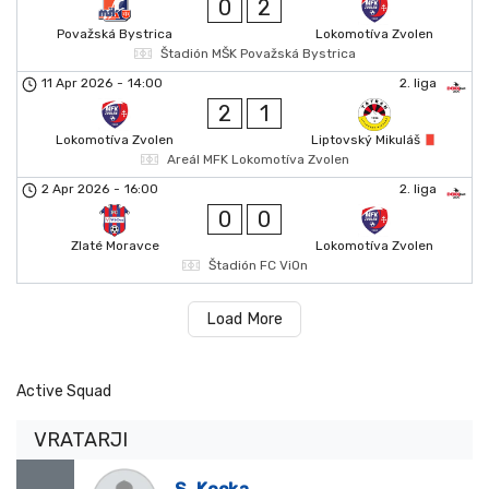
0
2
Považská Bystrica
Lokomotíva Zvolen
Štadión MŠK Považská Bystrica
11 Apr 2026
-
14:00
2. liga
2
1
Lokomotíva Zvolen
Liptovský Mikuláš
Areál MFK Lokomotíva Zvolen
2 Apr 2026
-
16:00
2. liga
0
0
Zlaté Moravce
Lokomotíva Zvolen
Štadión FC ViOn
Load More
Active Squad
VRATARJI