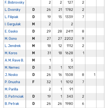
F. Bobrovsky
2
2
127
2
L. Dvorsky
D
26
21
1782
2
1
L. Filipiak
D
19
15
1339
7
I. Gargulak
M
2
2
E. Gasko
D
29
28
2411
8
M. Gono
M
27
27
2202
9
L. Jendrek
M
18
12
1112
2
M. Koros
M
31
18
1628
1
A. M. Rave B.
M
1
5
M. Nemec
D
3
1
101
J. Nosko
D
26
16
1508
8
1
P. Onuoha
F
32
1
1012
7
M. Parilla
2
1
91
O. Patrnciak
D
19
1
343
2
B. Petrak
D
26
26
1980
6