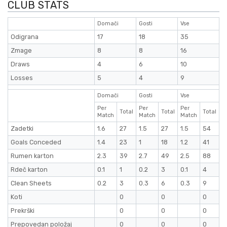
CLUB STATS
Domači
Gosti
Vse
Odigrana
17
18
35
Zmage
8
8
16
Draws
4
6
10
Losses
5
4
9
Domači
Gosti
Vse
Per
Per
Per
Total
Total
Total
Match
Match
Match
Zadetki
1.6
27
1.5
27
1.5
54
Goals Conceded
1.4
23
1
18
1.2
41
Rumen karton
2.3
39
2.7
49
2.5
88
Rdeč karton
0.1
1
0.2
3
0.1
4
Clean Sheets
0.2
3
0.3
6
0.3
9
Koti
0
0
0
Prekrški
0
0
0
Prepovedan položaj
0
0
0