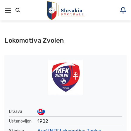
Skoči
na
vsebino
Lokomotíva Zvolen
Država
1902
Ustanovljen
Areál MFK Lokomotíva Zvolen
Stadion