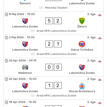
Šamorín
Lokomotíva Zvolen
Mestský štadión
8 Maj 2026
-
15:00
2. liga
5
2
Lokomotíva Zvolen
Žilina II
Areál MFK Lokomotíva Zvolen
2 Maj 2026
-
15:00
2. liga
2
1
Lokomotíva Zvolen
Slávia TU Košice
Areál MFK Lokomotíva Zvolen
26 Apr 2026
-
09:15
2. liga
0
0
Malženice
Lokomotíva Zvolen
22 Apr 2026
-
15:00
2. liga
1
2
Lokomotíva Zvolen
Slovan Bratislava II
Areál MFK Lokomotíva Zvolen
18 Apr 2026
-
14:30
2. liga