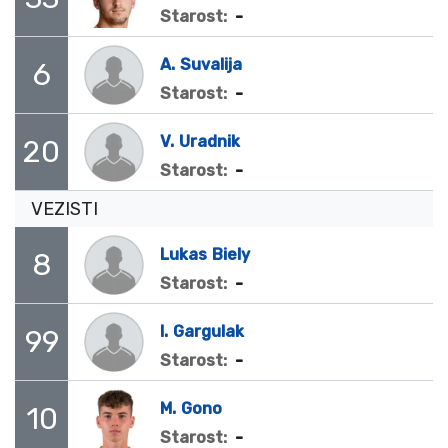
-
Starost:
A.
Suvalija
6
-
Starost:
V.
Uradnik
20
-
Starost:
VEZISTI
Lukas
Biely
8
-
Starost:
I.
Gargulak
99
-
Starost:
M.
Gono
10
-
Starost: