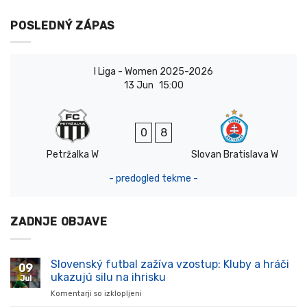
POSLEDNÝ ZÁPAS
I Liga - Women 2025-2026
13 Jun
15:00
0
8
Petržalka W
Slovan Bratislava W
- predogled tekme -
ZADNJE OBJAVE
Slovenský futbal zažíva vzostup: Kluby a hráči
09
ukazujú silu na ihrisku
Jul
Komentarji so izklopljeni
za
Slovenský