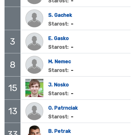
-
Starost:
S.
Gachek
-
Starost:
E.
Gasko
3
-
Starost:
M.
Nemec
8
-
Starost:
J.
Nosko
15
-
Starost:
O.
Patrnciak
13
-
Starost:
B.
Petrak
33