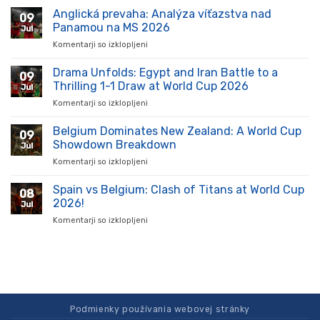
futbal
Anglická prevaha: Analýza víťazstva nad
09
zažíva
Panamou na MS 2026
Jul
vzostup:
Komentarji so izklopljeni
za
Kluby
Anglická
a
prevaha:
Drama Unfolds: Egypt and Iran Battle to a
hráči
09
Analýza
ukazujú
Thrilling 1-1 Draw at World Cup 2026
Jul
víťazstva
silu
Komentarji so izklopljeni
za
nad
na
Drama
Panamou
ihrisku
Unfolds:
Belgium Dominates New Zealand: A World Cup
na
09
Egypt
MS
Showdown Breakdown
Jul
and
2026
Komentarji so izklopljeni
za
Iran
Belgium
Battle
Dominates
Spain vs Belgium: Clash of Titans at World Cup
to
08
New
a
2026!
Jul
Zealand:
Thrilling
Komentarji so izklopljeni
za
A
1-
Spain
World
1
vs
Cup
Draw
Belgium:
Showdown
at
Clash
Breakdown
World
of
Cup
Titans
2026
at
Podmienky používania webovej stránky
World