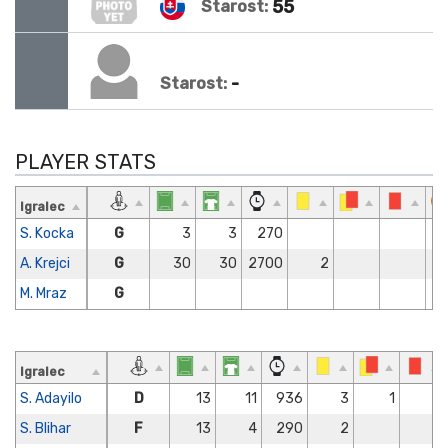
55
Starost:
-
Starost:
PLAYER STATS
Igralec
S. Kocka
G
3
3
270
A. Krejci
G
30
30
2700
2
M. Mraz
G
Igralec
S. Adayilo
D
13
11
936
3
1
S. Blihar
F
13
4
290
2