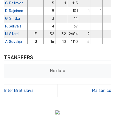
G. Petrovic
5
1
115
R. Rajcinec
8
101
1
1
G. Snitka
3
14
P. Solivajs
4
37
M. Starsi
F
32
32
2684
2
A. Suvalija
D
16
10
1110
5
J. Sylvestr
F
32
32
2778
6
TRANSFERS
V. Toth
M
33
32
2824
8
J. Toth
M
1
12
No data
V. Uradnik
D
33
28
2077
4
L. Vrekic
F
14
11
978
1
Inter Bratislava
Malženice