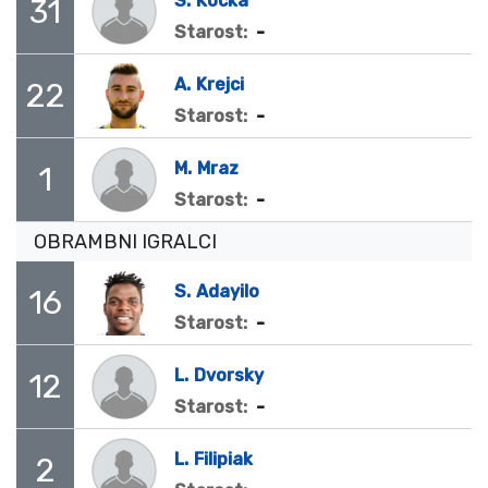
S.
Kocka
31
-
Starost:
A.
Krejci
22
-
Starost:
M.
Mraz
1
-
Starost:
OBRAMBNI IGRALCI
S.
Adayilo
16
-
Starost:
L.
Dvorsky
12
-
Starost:
L.
Filipiak
2