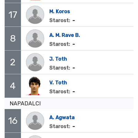
M.
Koros
17
-
Starost:
A.
M. Rave B.
8
-
Starost:
J.
Toth
2
-
Starost:
V.
Toth
4
-
Starost:
NAPADALCI
A.
Agwata
16
-
Starost: