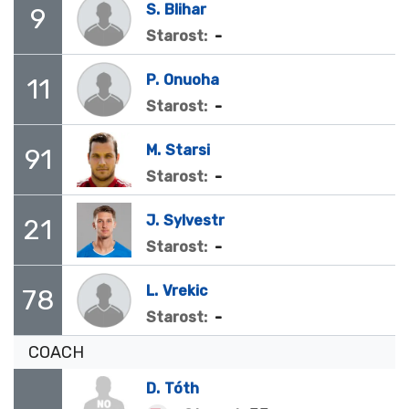
S.
Blihar
9
-
Starost:
P.
Onuoha
11
-
Starost:
M.
Starsi
91
-
Starost:
J.
Sylvestr
21
-
Starost:
L.
Vrekic
78
-
Starost:
COACH
D.
Tóth