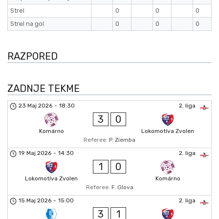
Strel
0
0
0
Strel na gol
0
0
0
RAZPORED
ZADNJE TEKME
23 Maj 2026
-
18:30
2. liga
3
0
Komárno
Lokomotíva Zvolen
Referee:
P. Ziemba
19 Maj 2026
-
14:30
2. liga
1
0
Lokomotíva Zvolen
Komárno
Referee:
F. Glova
15 Maj 2026
-
15:00
2. liga
3
1