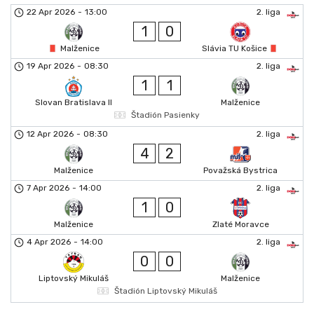
22 Apr 2026
-
13:00
2. liga
1
0
Malženice
Slávia TU Košice
19 Apr 2026
-
08:30
2. liga
1
1
Slovan Bratislava II
Malženice
Štadión Pasienky
12 Apr 2026
-
08:30
2. liga
4
2
Malženice
Považská Bystrica
7 Apr 2026
-
14:00
2. liga
1
0
Malženice
Zlaté Moravce
4 Apr 2026
-
14:00
2. liga
0
0
Liptovský Mikuláš
Malženice
Štadión Liptovský Mikuláš