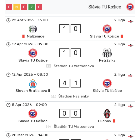
Slávia TU Košice
P
N
P
Z
P
22 Apr 2026
-
13:00
2. liga
1
0
Malženice
Slávia TU Košice
19 Apr 2026
-
09:00
2. liga
1
0
Slávia TU Košice
Petržalka
Štadión TU Watsonova
12 Apr 2026
-
08:30
2. liga
4
1
Slovan Bratislava II
Slávia TU Košice
Štadión Pasienky
5 Apr 2026
-
09:00
2. liga
0
0
Slávia TU Košice
Púchov
Štadión TU Watsonova
28 Mar 2026
-
14:00
2. liga