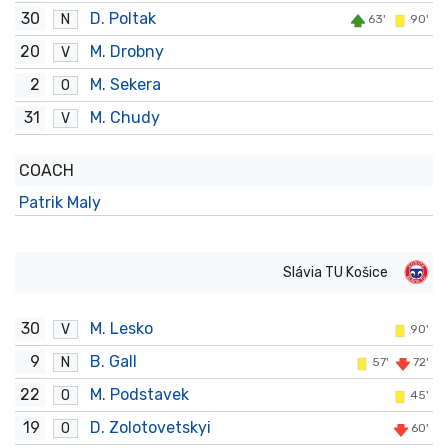
30
D. Poltak
N
63'
90'
20
M. Drobny
V
2
M. Sekera
O
31
M. Chudy
V
COACH
Patrik Maly
Slávia TU Košice
30
M. Lesko
V
90'
9
B. Gall
N
57'
72'
22
M. Podstavek
O
45'
19
D. Zolotovetskyi
O
60'