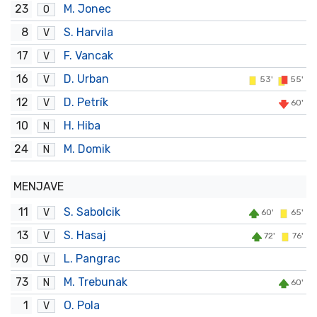
23
M. Jonec
O
8
S. Harvila
V
17
F. Vancak
V
16
D. Urban
V
53'
55'
12
D. Petrík
V
60'
10
H. Hiba
N
24
M. Domik
N
MENJAVE
11
S. Sabolcik
V
60'
65'
13
S. Hasaj
V
72'
76'
90
L. Pangrac
V
73
M. Trebunak
N
60'
1
O. Pola
V