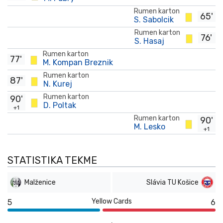
Rumen karton
65'
S. Sabolcik
Rumen karton
76'
S. Hasaj
Rumen karton
77'
M. Kompan Breznik
Rumen karton
87'
N. Kurej
Rumen karton
90'
D. Poltak
+1
Rumen karton
90'
M. Lesko
+1
STATISTIKA TEKME
Malženice
Slávia TU Košice
Yellow Cards
5
6