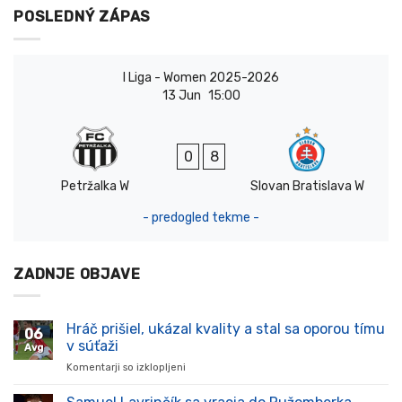
POSLEDNÝ ZÁPAS
I Liga - Women 2025-2026
13 Jun
15:00
0
8
Petržalka W
Slovan Bratislava W
- predogled tekme -
ZADNJE OBJAVE
Hráč prišiel, ukázal kvality a stal sa oporou tímu
06
v súťaži
Avg
Komentarji so izklopljeni
za
Hráč
prišiel,