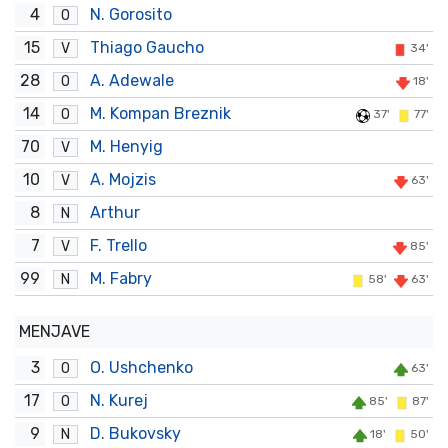
4
N. Gorosito
O
15
Thiago Gaucho
V
34'
28
A. Adewale
O
18'
14
M. Kompan Breznik
O
37'
77'
70
M. Henyig
V
10
A. Mojzis
V
63'
8
Arthur
N
7
F. Trello
V
85'
99
M. Fabry
N
58'
63'
MENJAVE
3
O. Ushchenko
O
63'
17
N. Kurej
O
85'
87'
9
D. Bukovsky
N
18'
50'