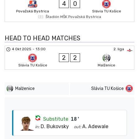
4
0
Považská Bystrica
Slávia TU Košice
Štadión MŠK Považská Bystrica
HEAD TO HEAD MATCHES
4 Okt 2025
-
13:00
2. liga
2
2
Slávia TU Košice
Malženice
Malženice
Slávia TU Košice
Substitute
18'
D. Bukovsky
A. Adewale
in:
out: