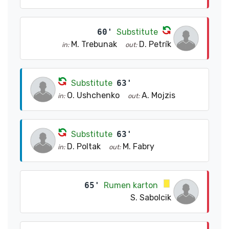
60'
Substitute
M. Trebunak
D. Petrík
in:
out:
Substitute
63'
O. Ushchenko
A. Mojzis
in:
out:
Substitute
63'
D. Poltak
M. Fabry
in:
out:
65'
Rumen karton
S. Sabolcik