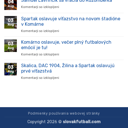
Samuel Lavrinčík sa vracia do Ružomberka
04
ukázal
Avg
Komentarji so izklopljeni
za
kvality
Samuel
a
Lavrinčík
Spartak oslavuje víťazstvo na novom štadióne
stal
03
sa
sa
v Komárne
Avg
vracia
oporou
Komentarji so izklopljeni
za
do
tímu
Spartak
Ružomberka
v
oslavuje
Komárno oslavuje, večer plný futbalových
súťaži
03
víťazstvo
emócií je tu!
Avg
na
Komentarji so izklopljeni
za
novom
Komárno
štadióne
oslavuje,
Skalica, DAC 1904, Žilina a Spartak oslavujú
v
03
večer
Komárne
prvé víťazstvá
Avg
plný
Komentarji so izklopljeni
za
futbalových
Skalica,
emócií
DAC
je
1904,
tu!
Žilina
a
Spartak
oslavujú
Podmienky používania webovej stránky
prvé
Copyright 2026 ©
slovakfutball.com
víťazstvá