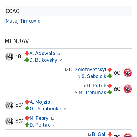
COACH
Matej Timkovic
MENJAVE
A. Adewale
Iz
18'
D. Bukovsky
V
D. Zolotovetskyi
Iz
60'
S. Sabolcik
V
D. Petrík
Iz
60'
M. Trebunak
V
A. Mojzis
Iz
63'
O. Ushchenko
V
M. Fabry
Iz
63'
D. Poltak
V
B. Gall
Iz