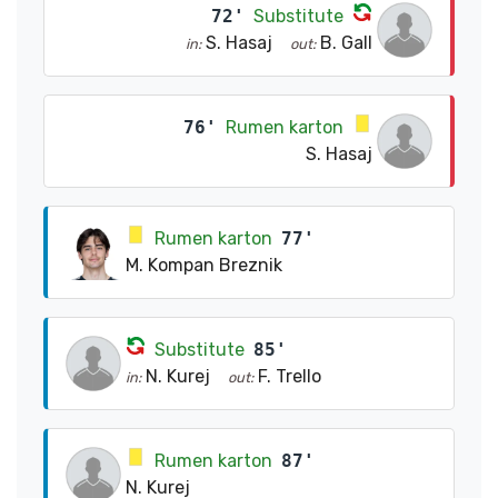
72'
Substitute
S. Hasaj
B. Gall
in:
out:
76'
Rumen karton
S. Hasaj
Rumen karton
77'
M. Kompan Breznik
Substitute
85'
N. Kurej
F. Trello
in:
out:
Rumen karton
87'
N. Kurej