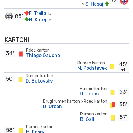
72'
S. Hasaj
V
F. Trello
Iz
85'
N. Kurej
V
KARTONI
Rdeč karton
34'
Thiago Gaucho
Rumen karton
45'
M. Podstavek
+1
Rumen karton
50'
D. Bukovsky
Rumen karton
53'
D. Urban
Drugi rumen karton > Rdeč karton
55'
D. Urban
Rumen karton
57'
B. Gall
Rumen karton
58'
M. Fabry