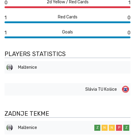
2d Yellow / Red Cards
0
1
Red Cards
1
0
Goals
1
0
PLAYERS STATISTICS
Malženice
Slávia TU Košice
ZADNJE TEKME
Malženice
Z
N
N
P
Z