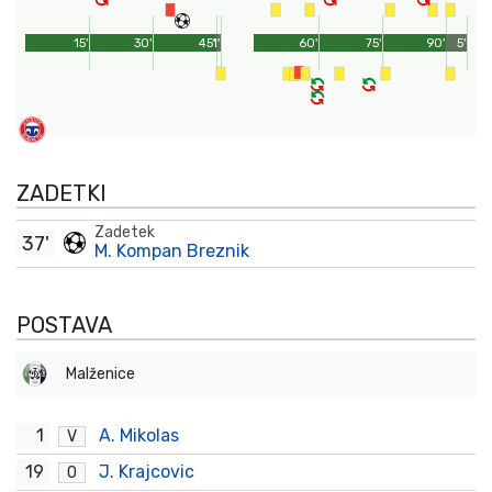
15'
30'
45'
1'
60'
75'
90'
5'
ZADETKI
Zadetek
37'
M. Kompan Breznik
POSTAVA
Malženice
1
A. Mikolas
V
19
J. Krajcovic
O