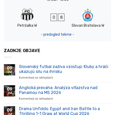
0
8
Petržalka W
Slovan Bratislava W
- predogled tekme -
ZADNJE OBJAVE
Slovenský futbal zažíva vzostup: Kluby a hráči
09
ukazujú silu na ihrisku
Jul
Komentarji so izklopljeni
za
Slovenský
futbal
Anglická prevaha: Analýza víťazstva nad
09
zažíva
Panamou na MS 2026
Jul
vzostup:
Komentarji so izklopljeni
za
Kluby
Anglická
a
prevaha:
Drama Unfolds: Egypt and Iran Battle to a
hráči
09
Analýza
ukazujú
Thrilling 1-1 Draw at World Cup 2026
Jul