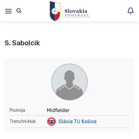
Skoči
na
vsebino
S. Sabolcik
Midfielder
Pozicija
Slávia TU Košice
Trenutni klub