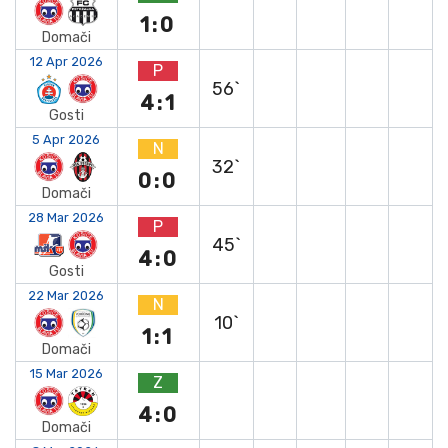
1:0
Domači
12 Apr 2026
P
56`
4:1
Gosti
5 Apr 2026
N
32`
0:0
Domači
28 Mar 2026
P
45`
4:0
Gosti
22 Mar 2026
N
10`
1:1
Domači
15 Mar 2026
Z
4:0
Domači