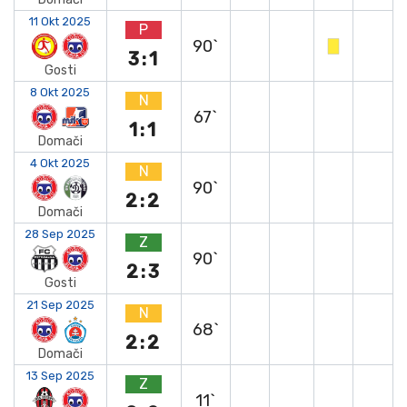
11 Okt 2025
P
90`
3:1
Gosti
8 Okt 2025
N
67`
1:1
Domači
4 Okt 2025
N
90`
2:2
Domači
28 Sep 2025
Z
90`
2:3
Gosti
21 Sep 2025
N
68`
2:2
Domači
13 Sep 2025
Z
11`