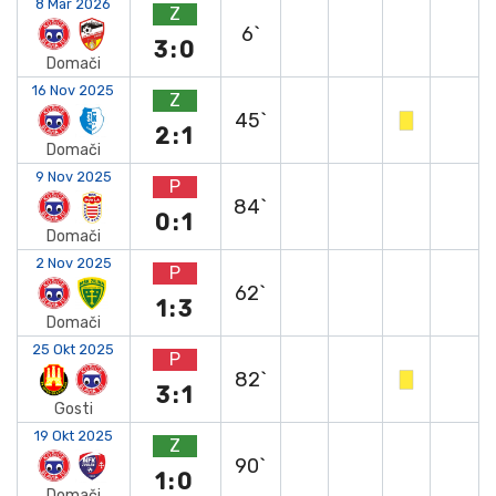
8 Mar 2026
Z
6`
3:0
Domači
16 Nov 2025
Z
45`
2:1
Domači
9 Nov 2025
P
84`
0:1
Domači
2 Nov 2025
P
62`
1:3
Domači
25 Okt 2025
P
82`
3:1
Gosti
19 Okt 2025
Z
90`
1:0
Domači