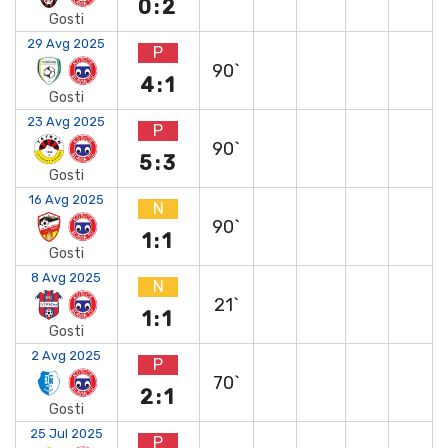
0:2
Gosti
29 Avg 2025
P
90`
4:1
Gosti
23 Avg 2025
P
90`
5:3
Gosti
16 Avg 2025
N
90`
1:1
Gosti
8 Avg 2025
N
21`
1:1
Gosti
2 Avg 2025
P
70`
2:1
Gosti
25 Jul 2025
P