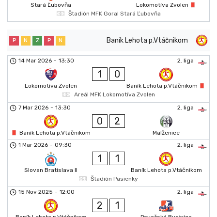
Stará Ľubovňa
Lokomotíva Zvolen
Štadión MFK Goral Stará Ľubovňa
Baník Lehota p.Vtáčnikom
P
N
Z
P
N
14 Mar 2026
-
13:30
2. liga
1
0
Lokomotíva Zvolen
Baník Lehota p.Vtáčnikom
Areál MFK Lokomotíva Zvolen
7 Mar 2026
-
13:30
2. liga
0
2
Baník Lehota p.Vtáčnikom
Malženice
1 Mar 2026
-
09:30
2. liga
1
1
Slovan Bratislava II
Baník Lehota p.Vtáčnikom
Štadión Pasienky
15 Nov 2025
-
12:00
2. liga
2
1