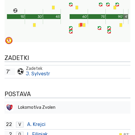
15'
30'
45'
60'
75'
90'
4'
ZADETKI
Zadetek
7'
J. Sylvestr
POSTAVA
Lokomotíva Zvolen
22
A. Krejci
V
2
L. Filipiak
O
83'