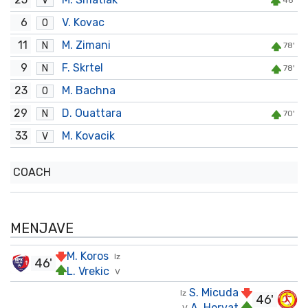
V
46'
6
V. Kovac
O
11
M. Zimani
N
78'
9
F. Skrtel
N
78'
23
M. Bachna
O
29
D. Ouattara
N
70'
33
M. Kovacik
V
COACH
MENJAVE
M. Koros
Iz
46'
L. Vrekic
V
S. Micuda
Iz
46'
A. Horvat