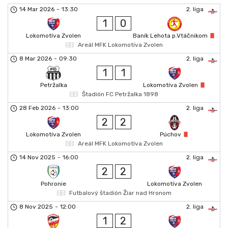
14 Mar 2026
-
13:30
2. liga
1
0
Lokomotíva Zvolen
Baník Lehota p.Vtáčnikom
Areál MFK Lokomotíva Zvolen
8 Mar 2026
-
09:30
2. liga
1
1
Petržalka
Lokomotíva Zvolen
Štadión FC Petržalka 1898
28 Feb 2026
-
13:00
2. liga
2
2
Lokomotíva Zvolen
Púchov
Areál MFK Lokomotíva Zvolen
14 Nov 2025
-
16:00
2. liga
2
2
Pohronie
Lokomotíva Zvolen
Futbalový štadión Žiar nad Hronom
8 Nov 2025
-
12:00
2. liga
1
2