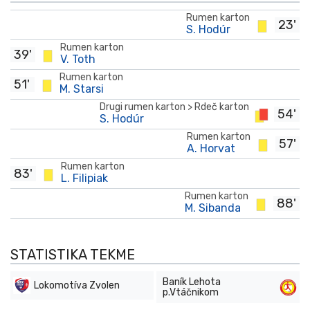
Rumen karton
23'
S. Hodúr
Rumen karton
39'
V. Toth
Rumen karton
51'
M. Starsi
Drugi rumen karton > Rdeč karton
54'
S. Hodúr
Rumen karton
57'
A. Horvat
Rumen karton
83'
L. Filipiak
Rumen karton
88'
M. Sibanda
STATISTIKA TEKME
Baník Lehota
Lokomotíva Zvolen
p.Vtáčnikom