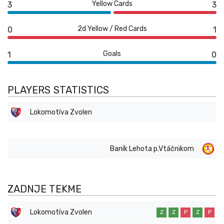
Yellow Cards
3
3
2d Yellow / Red Cards
0
1
Goals
1
0
PLAYERS STATISTICS
Lokomotíva Zvolen
Baník Lehota p.Vtáčnikom
ZADNJE TEKME
Lokomotíva Zvolen
Z
Z
P
Z
P