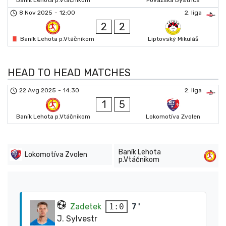
Baník Lehota p.Vtáčnikom
Považská Bystrica
8 Nov 2025
-
12:00
2. liga
2
2
Baník Lehota p.Vtáčnikom
Liptovský Mikuláš
HEAD TO HEAD MATCHES
22 Avg 2025
-
14:30
2. liga
1
5
Baník Lehota p.Vtáčnikom
Lokomotíva Zvolen
Baník Lehota
Lokomotíva Zvolen
p.Vtáčnikom
Zadetek
7'
1:0
J. Sylvestr