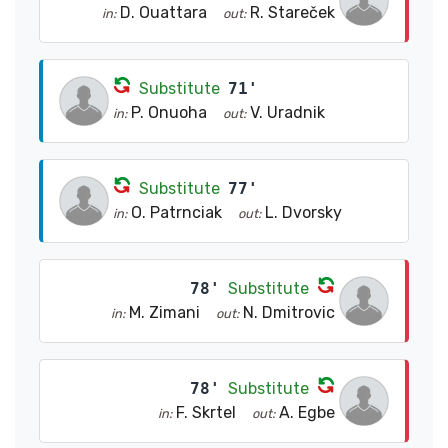
D. Ouattara
R. Stareček
in:
out:
Substitute
71'
P. Onuoha
V. Uradnik
in:
out:
Substitute
77'
O. Patrnciak
L. Dvorsky
in:
out:
78'
Substitute
M. Zimani
N. Dmitrovic
in:
out:
78'
Substitute
F. Skrtel
A. Egbe
in:
out: