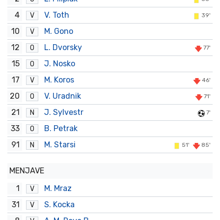
4
V. Toth
V
39'
10
M. Gono
V
12
L. Dvorsky
O
77'
15
J. Nosko
O
17
M. Koros
V
46'
20
V. Uradnik
O
71'
21
J. Sylvestr
N
7'
33
B. Petrak
O
91
M. Starsi
N
51'
85'
MENJAVE
1
M. Mraz
V
31
S. Kocka
V