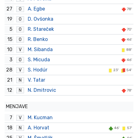
27
A. Egbe
O
78'
19
D. Ovšonka
O
5
R. Stareček
O
70'
15
R. Benko
O
46'
10
M. Sibanda
V
88'
3
S. Micuda
O
46'
28
S. Hodúr
V
23'
54'
21
V. Tatar
N
12
N. Dmitrovic
N
78'
MENJAVE
7
M. Kucman
V
18
A. Horvat
N
46'
57'
25
M. Šmatlák