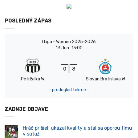
POSLEDNÝ ZÁPAS
I Liga - Women 2025-2026
13 Jun
15:00
0
8
Petržalka W
Slovan Bratislava W
- predogled tekme -
ZADNJE OBJAVE
Hráč prišiel, ukázal kvality a stal sa oporou tímu
06
v súťaži
Avg