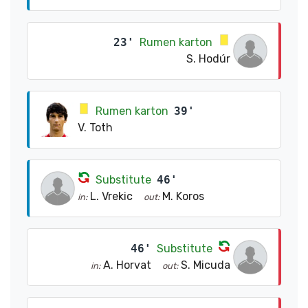
23'
Rumen karton
S. Hodúr
Rumen karton
39'
V. Toth
Substitute
46'
L. Vrekic
M. Koros
in:
out:
46'
Substitute
A. Horvat
S. Micuda
in:
out: