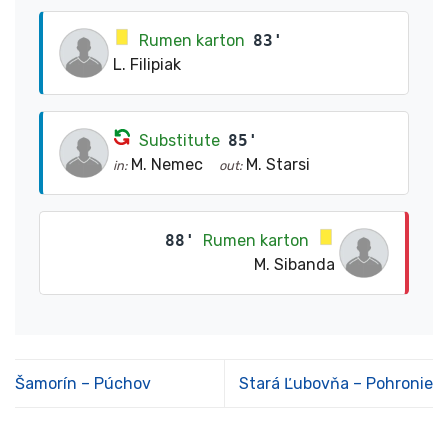
Rumen karton
83'
L. Filipiak
Substitute
85'
M. Nemec
M. Starsi
in:
out:
88'
Rumen karton
M. Sibanda
Šamorín – Púchov
Stará Ľubovňa – Pohronie