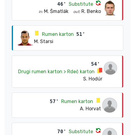
46'
Substitute
M. Šmatlák
R. Benko
in:
out:
Rumen karton
51'
M. Starsi
54'
Drugi rumen karton > Rdeč karton
S. Hodúr
57'
Rumen karton
A. Horvat
70'
Substitute