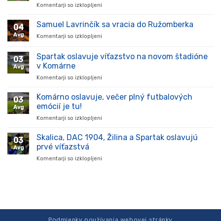
Komentarji so izklopljeni
za
Hráč
prišiel,
Samuel Lavrinčík sa vracia do Ružomberka
04
ukázal
Avg
Komentarji so izklopljeni
za
kvality
Samuel
a
Lavrinčík
Spartak oslavuje víťazstvo na novom štadióne
stal
03
sa
sa
v Komárne
Avg
vracia
oporou
Komentarji so izklopljeni
za
do
tímu
Spartak
Ružomberka
v
oslavuje
Komárno oslavuje, večer plný futbalových
súťaži
03
víťazstvo
emócií je tu!
Avg
na
Komentarji so izklopljeni
za
novom
Komárno
štadióne
oslavuje,
Skalica, DAC 1904, Žilina a Spartak oslavujú
v
03
večer
Komárne
prvé víťazstvá
Avg
plný
Komentarji so izklopljeni
za
futbalových
Skalica,
emócií
DAC
je
1904,
tu!
Žilina
a
Spartak
oslavujú
Podmienky používania webovej stránky