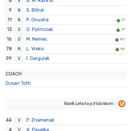
8
A. M. Rave B.
V
9
S. Blihar
N
11
P. Onuoha
N
71'
13
O. Patrnciak
O
77'
16
M. Nemec
O
85'
78
L. Vrekic
N
46'
99
I. Gargulak
V
COACH
Dusan Toth
Baník Lehota p.Vtáčnikom
44
P. Znamenak
V
4
A. Pavelka
V