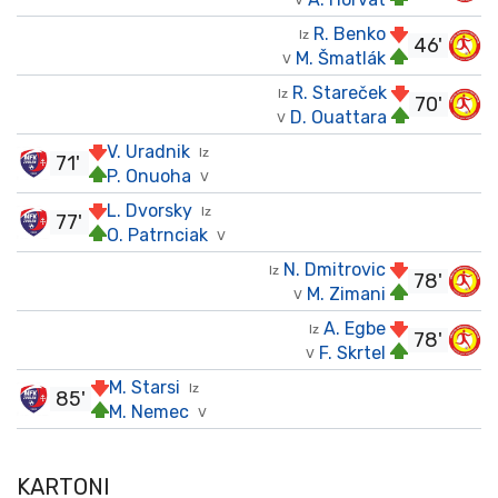
V
R. Benko
Iz
46'
M. Šmatlák
V
R. Stareček
Iz
70'
D. Ouattara
V
V. Uradnik
Iz
71'
P. Onuoha
V
L. Dvorsky
Iz
77'
O. Patrnciak
V
N. Dmitrovic
Iz
78'
M. Zimani
V
A. Egbe
Iz
78'
F. Skrtel
V
M. Starsi
Iz
85'
M. Nemec
V
KARTONI