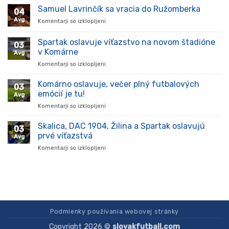
prišiel,
Samuel Lavrinčík sa vracia do Ružomberka
04
ukázal
Avg
Komentarji so izklopljeni
za
kvality
Samuel
a
Lavrinčík
Spartak oslavuje víťazstvo na novom štadióne
stal
03
sa
sa
v Komárne
Avg
vracia
oporou
Komentarji so izklopljeni
za
do
tímu
Spartak
Ružomberka
v
oslavuje
Komárno oslavuje, večer plný futbalových
súťaži
03
víťazstvo
emócií je tu!
Avg
na
Komentarji so izklopljeni
za
novom
Komárno
štadióne
oslavuje,
Skalica, DAC 1904, Žilina a Spartak oslavujú
v
03
večer
Komárne
prvé víťazstvá
Avg
plný
Komentarji so izklopljeni
za
futbalových
Skalica,
emócií
DAC
je
1904,
tu!
Žilina
a
Spartak
oslavujú
Podmienky používania webovej stránky
prvé
Copyright 2026 ©
slovakfutball.com
víťazstvá