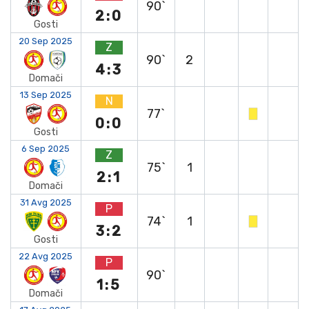
90`
2:0
Gosti
20 Sep 2025
Z
90`
2
4:3
Domači
13 Sep 2025
N
77`
0:0
Gosti
6 Sep 2025
Z
75`
1
2:1
Domači
31 Avg 2025
P
74`
1
3:2
Gosti
22 Avg 2025
P
90`
1:5
Domači