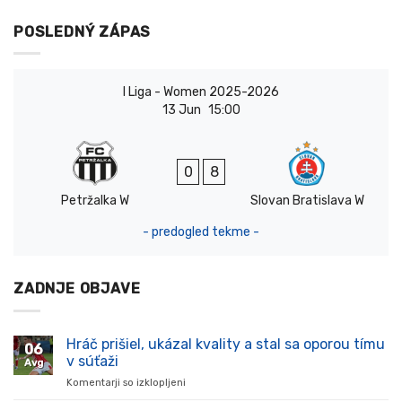
POSLEDNÝ ZÁPAS
I Liga - Women 2025-2026
13 Jun
15:00
0
8
Petržalka W
Slovan Bratislava W
- predogled tekme -
ZADNJE OBJAVE
Hráč prišiel, ukázal kvality a stal sa oporou tímu
06
v súťaži
Avg
Komentarji so izklopljeni
za
Hráč