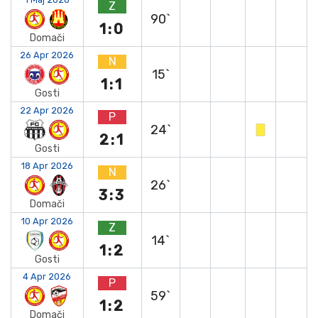
Z
90`
1:0
Domači
26 Apr 2026
N
15`
1:1
Gosti
22 Apr 2026
P
24`
2:1
Gosti
18 Apr 2026
N
26`
3:3
Domači
10 Apr 2026
Z
14`
1:2
Gosti
4 Apr 2026
P
59`
1:2
Domači