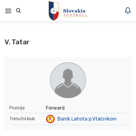
Skoči
na
vsebino
V. Tatar
Forward
Pozicija
Baník Lehota p.Vtáčnikom
Trenutni klub