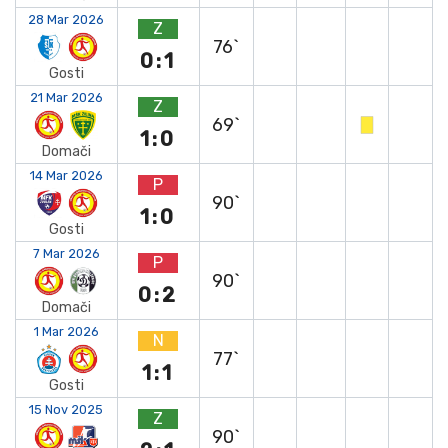
28 Mar 2026
Z
76`
0:1
Gosti
21 Mar 2026
Z
69`
1:0
Domači
14 Mar 2026
P
90`
1:0
Gosti
7 Mar 2026
P
90`
0:2
Domači
1 Mar 2026
N
77`
1:1
Gosti
15 Nov 2025
Z
90`