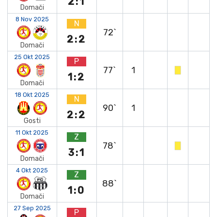
2:1
Domači
8 Nov 2025
N
72`
2:2
Domači
25 Okt 2025
P
77`
1
1:2
Domači
18 Okt 2025
N
90`
1
2:2
Gosti
11 Okt 2025
Z
78`
3:1
Domači
4 Okt 2025
Z
88`
1:0
Domači
27 Sep 2025
P