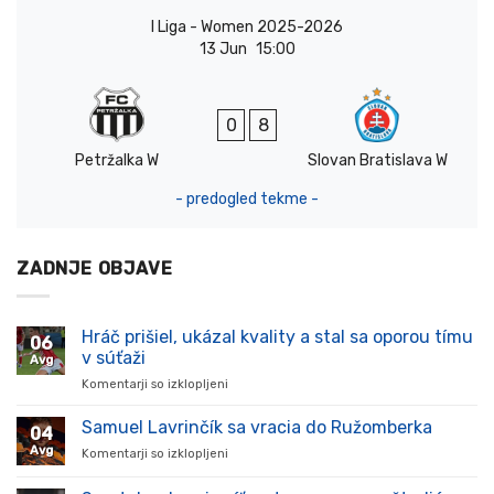
I Liga - Women 2025-2026
13 Jun
15:00
0
8
Petržalka W
Slovan Bratislava W
- predogled tekme -
ZADNJE OBJAVE
Hráč prišiel, ukázal kvality a stal sa oporou tímu
06
v súťaži
Avg
Komentarji so izklopljeni
za
Hráč
prišiel,
Samuel Lavrinčík sa vracia do Ružomberka
04
ukázal
Avg
Komentarji so izklopljeni
za
kvality
Samuel
a
Lavrinčík