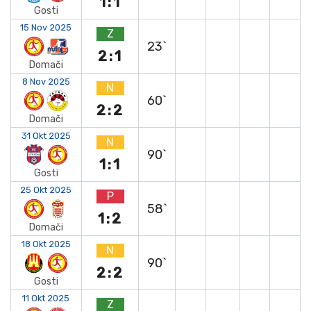
1:1
Gosti
15 Nov 2025
Z
23`
2:1
Domači
8 Nov 2025
N
60`
2:2
Domači
31 Okt 2025
N
90`
1:1
Gosti
25 Okt 2025
P
58`
1:2
Domači
18 Okt 2025
N
90`
2:2
Gosti
11 Okt 2025
Z