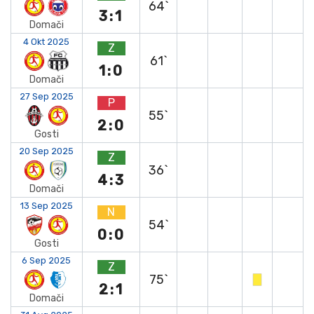
64`
3:1
Domači
4 Okt 2025
Z
61`
1:0
Domači
27 Sep 2025
P
55`
2:0
Gosti
20 Sep 2025
Z
36`
4:3
Domači
13 Sep 2025
N
54`
0:0
Gosti
6 Sep 2025
Z
75`
2:1
Domači