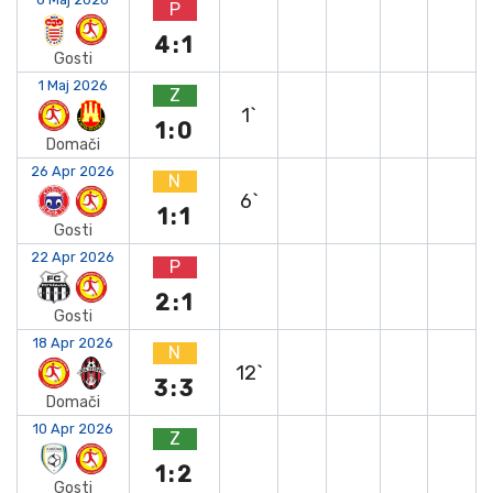
P
4:1
Gosti
1 Maj 2026
Z
1`
1:0
Domači
26 Apr 2026
N
6`
1:1
Gosti
22 Apr 2026
P
2:1
Gosti
18 Apr 2026
N
12`
3:3
Domači
10 Apr 2026
Z
1:2
Gosti