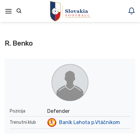
Skoči
na
vsebino
R. Benko
Defender
Pozicija
Baník Lehota p.Vtáčnikom
Trenutni klub