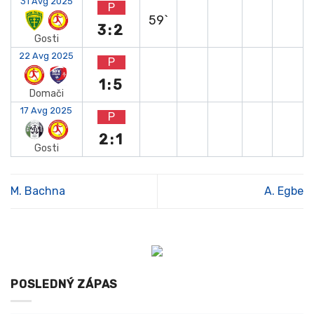
31 Avg 2025
P
59`
3:2
Gosti
22 Avg 2025
P
1:5
Domači
17 Avg 2025
P
2:1
Gosti
M. Bachna
A. Egbe
POSLEDNÝ ZÁPAS