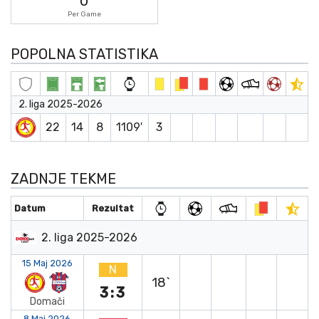
0
Per Game
POPOLNA STATISTIKA
2. liga 2025-2026
22
14
8
1109′
3
ZADNJE TEKME
Datum
Rezultat
2. liga 2025-2026
15 Maj 2026
N
18`
3:3
Domači
8 Maj 2026