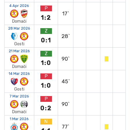
4 Apr 2026
P
17`
1:2
Domači
28 Mar 2026
Z
28`
0:1
Gosti
21 Mar 2026
Z
90`
1:0
Domači
14 Mar 2026
P
45`
1:0
Gosti
7 Mar 2026
P
90`
0:2
Domači
1 Mar 2026
N
77`