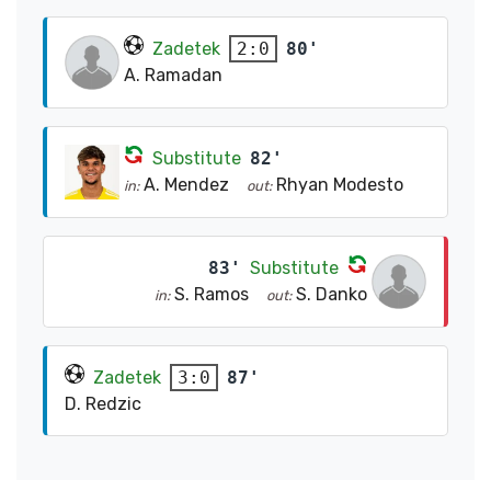
Zadetek
80'
2:0
A. Ramadan
Substitute
82'
A. Mendez
Rhyan Modesto
in:
out:
83'
Substitute
S. Ramos
S. Danko
in:
out:
Zadetek
87'
3:0
D. Redzic