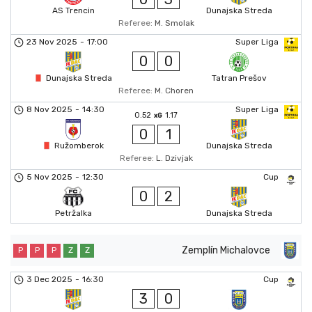
AS Trencin
Dunajska Streda
Referee:
M. Smolak
23 Nov 2025
-
17:00
Super Liga
0
0
Dunajska Streda
Tatran Prešov
Referee:
M. Choren
8 Nov 2025
-
14:30
Super Liga
0.52
1.17
xG
0
1
Ružomberok
Dunajska Streda
Referee:
L. Dzivjak
5 Nov 2025
-
12:30
Cup
0
2
Petržalka
Dunajska Streda
Zemplín Michalovce
P
P
P
Z
Z
3 Dec 2025
-
16:30
Cup
3
0