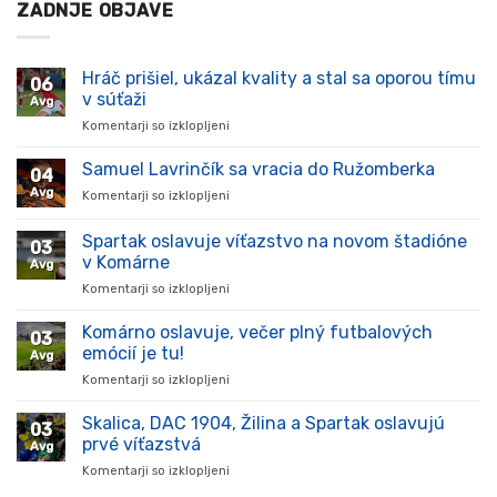
ZADNJE OBJAVE
Hráč prišiel, ukázal kvality a stal sa oporou tímu
06
v súťaži
Avg
Komentarji so izklopljeni
za
Hráč
prišiel,
Samuel Lavrinčík sa vracia do Ružomberka
04
ukázal
Avg
Komentarji so izklopljeni
za
kvality
Samuel
a
Lavrinčík
Spartak oslavuje víťazstvo na novom štadióne
stal
03
sa
sa
v Komárne
Avg
vracia
oporou
Komentarji so izklopljeni
za
do
tímu
Spartak
Ružomberka
v
oslavuje
Komárno oslavuje, večer plný futbalových
súťaži
03
víťazstvo
emócií je tu!
Avg
na
Komentarji so izklopljeni
za
novom
Komárno
štadióne
oslavuje,
Skalica, DAC 1904, Žilina a Spartak oslavujú
v
03
večer
Komárne
prvé víťazstvá
Avg
plný
Komentarji so izklopljeni
za
futbalových
Skalica,
emócií