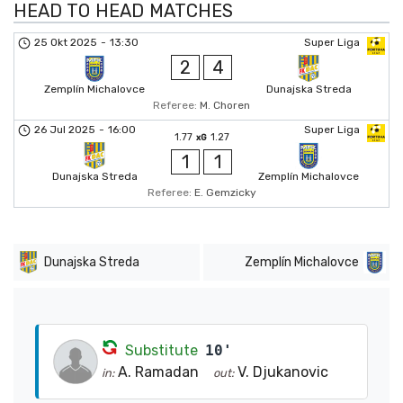
HEAD TO HEAD MATCHES
25 Okt 2025
-
13:30
Super Liga
2
4
Zemplín Michalovce
Dunajska Streda
Referee:
M. Choren
26 Jul 2025
-
16:00
Super Liga
1.77
1.27
xG
1
1
Dunajska Streda
Zemplín Michalovce
Referee:
E. Gemzicky
Dunajska Streda
Zemplín Michalovce
Substitute
10'
A. Ramadan
V. Djukanovic
in:
out: