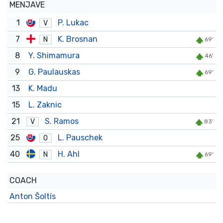
MENJAVE
1
P. Lukac
V
7
K. Brosnan
N
69'
8
Y. Shimamura
46'
9
G. Paulauskas
69'
13
K. Madu
15
L. Zaknic
21
S. Ramos
V
83'
25
L. Pauschek
O
40
H. Ahl
N
69'
COACH
Anton Šoltís