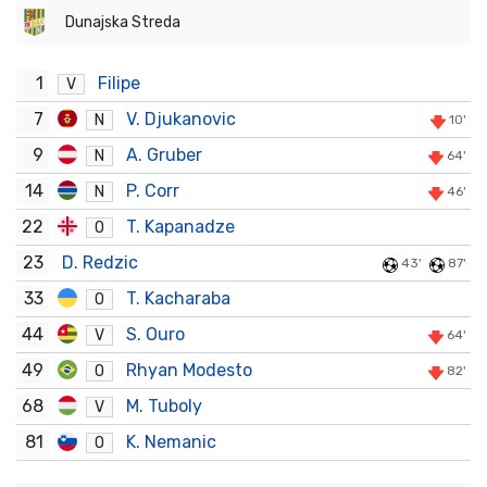
Dunajska Streda
1
Filipe
V
7
V. Djukanovic
N
10'
9
A. Gruber
N
64'
14
P. Corr
N
46'
22
T. Kapanadze
O
23
D. Redzic
43'
87'
33
T. Kacharaba
O
44
S. Ouro
V
64'
49
Rhyan Modesto
O
82'
68
M. Tuboly
V
81
K. Nemanic
O