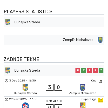
PLAYERS STATISTICS
Dunajska Streda
Zemplín Michalovce
ZADNJE TEKME
Dunajska Streda
P
Z
P
P
Z
3 Dec 2025
-
16:30
Cup
3
0
Dunajska Streda
Zemplín Michalovce
29 Nov 2025
-
17:00
Super Liga
0.68
1.50
xG
0
3