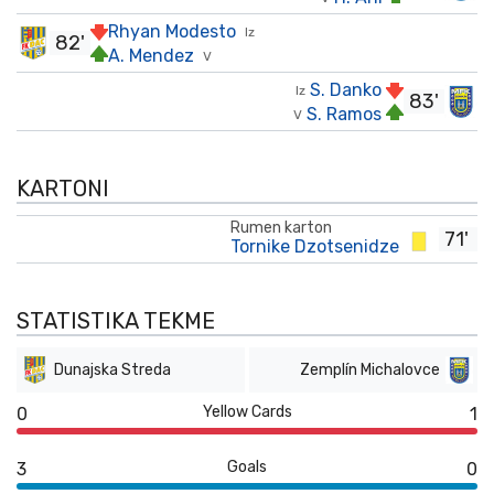
Rhyan Modesto
Iz
82'
A. Mendez
V
S. Danko
Iz
83'
S. Ramos
V
KARTONI
Rumen karton
71'
Tornike Dzotsenidze
STATISTIKA TEKME
Dunajska Streda
Zemplín Michalovce
Yellow Cards
0
1
Goals
3
0