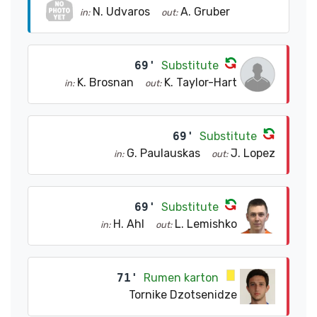
N. Udvaros
A. Gruber
in:
out:
69'
Substitute
K. Brosnan
K. Taylor-Hart
in:
out:
69'
Substitute
G. Paulauskas
J. Lopez
in:
out:
69'
Substitute
H. Ahl
L. Lemishko
in:
out:
71'
Rumen karton
Tornike Dzotsenidze