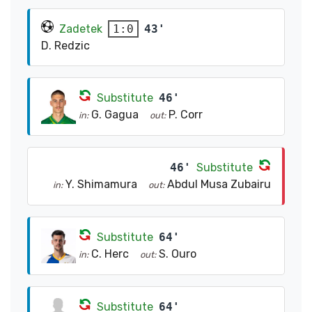
Zadetek
43'
1:0
D. Redzic
Substitute
46'
G. Gagua
P. Corr
in:
out:
46'
Substitute
Y. Shimamura
Abdul Musa Zubairu
in:
out:
Substitute
64'
C. Herc
S. Ouro
in:
out:
Substitute
64'