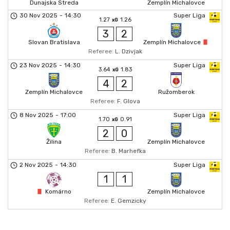
Dunajska Streda
Zemplín Michalovce
30 Nov 2025
-
14:30
Super Liga
1.27
1.26
xG
3
2
Slovan Bratislava
Zemplín Michalovce
Referee:
L. Dzivjak
23 Nov 2025
-
14:30
Super Liga
3.64
1.83
xG
4
2
Zemplín Michalovce
Ružomberok
Referee:
F. Glova
8 Nov 2025
-
17:00
Super Liga
1.70
0.91
xG
2
0
Žilina
Zemplín Michalovce
Referee:
B. Marhefka
2 Nov 2025
-
14:30
Super Liga
1
1
Komárno
Zemplín Michalovce
Referee:
E. Gemzicky