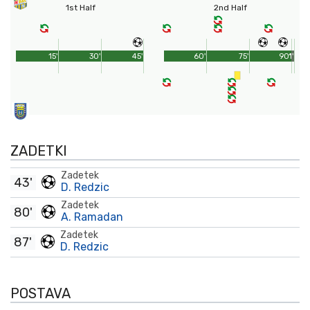
1st Half
2nd Half
15'
30'
45'
60'
75'
90'
1'
ZADETKI
Zadetek
43'
D. Redzic
Zadetek
80'
A. Ramadan
Zadetek
87'
D. Redzic
POSTAVA