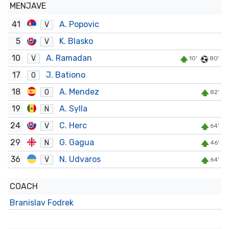
MENJAVE
41
A. Popovic
V
5
K. Blasko
V
10
A. Ramadan
V
10'
80'
17
J. Bationo
O
18
A. Mendez
O
82'
19
A. Sylla
N
24
C. Herc
V
64'
29
G. Gagua
N
46'
36
N. Udvaros
V
64'
COACH
Branislav Fodrek