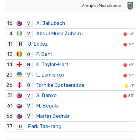
Zemplín Michalovce
16
A. Jakubech
V
4
Abdul Musa Zubairu
V
46'
11
J. Lopez
N
69'
12
F. Bahi
O
14
K. Taylor-Hart
N
69'
20
L. Lemishko
V
69'
26
Tornike Dzotsenidze
O
71'
51
S. Danko
V
83'
61
M. Begala
V
66
Martin Bednár
V
77
Park Tae-rang
O