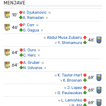
MENJAVE
V. Djukanovic
Iz
10'
A. Ramadan
V
P. Corr
Iz
46'
G. Gagua
V
Abdul Musa Zubairu
Iz
46'
Y. Shimamura
V
S. Ouro
Iz
64'
C. Herc
V
A. Gruber
Iz
64'
N. Udvaros
V
K. Taylor-Hart
Iz
69'
K. Brosnan
V
J. Lopez
Iz
69'
G. Paulauskas
V
L. Lemishko
Iz
69'
H. Ahl
V