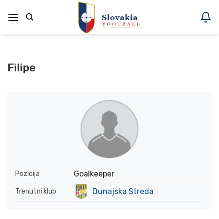
Skoči
na
vsebino
Filipe
Goalkeeper
Pozicija
Dunajska Streda
Trenutni klub