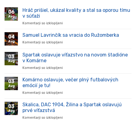
Hráč prišiel, ukázal kvality a stal sa oporou tímu
06
v súťaži
Avg
Komentarji so izklopljeni
za
Hráč
prišiel,
Samuel Lavrinčík sa vracia do Ružomberka
04
ukázal
Avg
Komentarji so izklopljeni
za
kvality
Samuel
a
Lavrinčík
Spartak oslavuje víťazstvo na novom štadióne
stal
03
sa
sa
v Komárne
Avg
vracia
oporou
Komentarji so izklopljeni
za
do
tímu
Spartak
Ružomberka
v
oslavuje
Komárno oslavuje, večer plný futbalových
súťaži
03
víťazstvo
emócií je tu!
Avg
na
Komentarji so izklopljeni
za
novom
Komárno
štadióne
oslavuje,
Skalica, DAC 1904, Žilina a Spartak oslavujú
v
03
večer
Komárne
prvé víťazstvá
Avg
plný
Komentarji so izklopljeni
za
futbalových
Skalica,
emócií
DAC
je
1904,
tu!