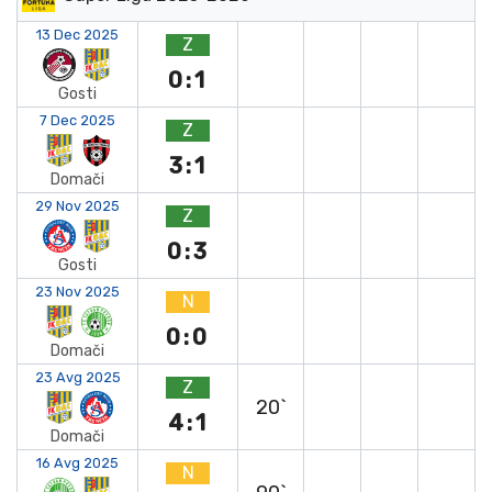
13 Dec 2025
Z
0:1
Gosti
7 Dec 2025
Z
3:1
Domači
29 Nov 2025
Z
0:3
Gosti
23 Nov 2025
N
0:0
Domači
23 Avg 2025
Z
20`
4:1
Domači
16 Avg 2025
N