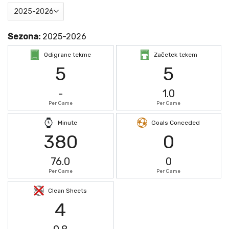
Sezona:
2025-2026
Odigrane tekme
Začetek tekem
5
5
-
1.0
Per Game
Per Game
Minute
Goals Conceded
380
0
76.0
0
Per Game
Per Game
Clean Sheets
4