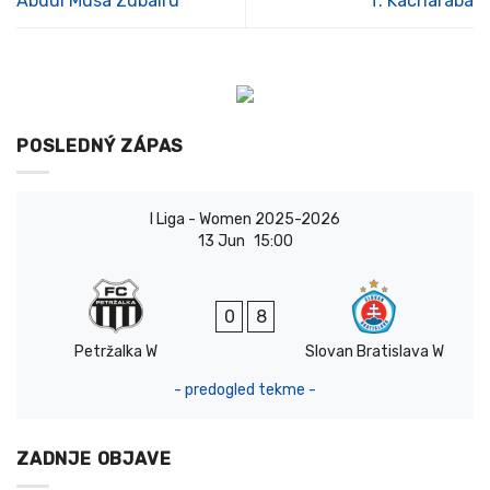
Abdul Musa Zubairu
T. Kacharaba
POSLEDNÝ ZÁPAS
I Liga - Women 2025-2026
13 Jun
15:00
0
8
Petržalka W
Slovan Bratislava W
- predogled tekme -
ZADNJE OBJAVE