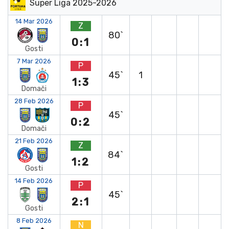
Super Liga 2025-2026
14 Mar 2026
Z
80`
0:1
Gosti
7 Mar 2026
P
45`
1
1:3
Domači
28 Feb 2026
P
45`
0:2
Domači
21 Feb 2026
Z
84`
1:2
Gosti
14 Feb 2026
P
45`
2:1
Gosti
8 Feb 2026
N