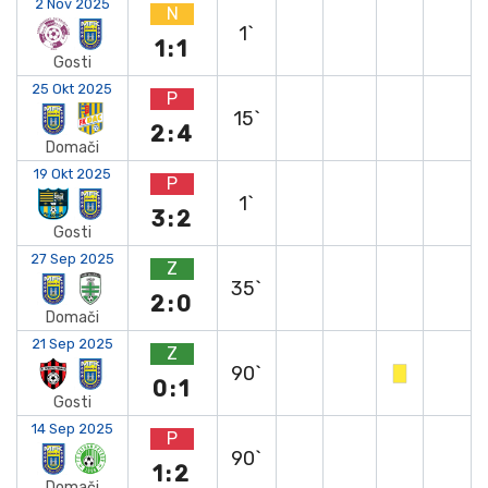
2 Nov 2025
N
1`
1:1
Gosti
25 Okt 2025
P
15`
2:4
Domači
19 Okt 2025
P
1`
3:2
Gosti
27 Sep 2025
Z
35`
2:0
Domači
21 Sep 2025
Z
90`
0:1
Gosti
14 Sep 2025
P
90`
1:2
Domači