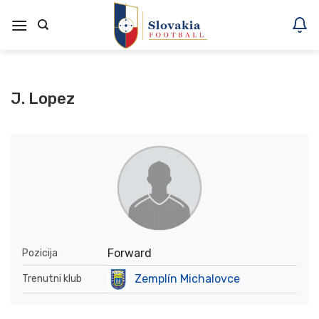
Skoči
na
vsebino
J. Lopez
Forward
Pozicija
Zemplín Michalovce
Trenutni klub