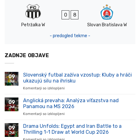
0
8
Petržalka W
Slovan Bratislava W
- predogled tekme -
ZADNJE OBJAVE
Slovenský futbal zažíva vzostup: Kluby a hráči
09
ukazujú silu na ihrisku
Jul
Komentarji so izklopljeni
za
Slovenský
futbal
Anglická prevaha: Analýza víťazstva nad
09
zažíva
Panamou na MS 2026
Jul
vzostup:
Komentarji so izklopljeni
za
Kluby
Anglická
a
prevaha:
Drama Unfolds: Egypt and Iran Battle to a
hráči
09
Analýza
ukazujú
Thrilling 1-1 Draw at World Cup 2026
Jul
víťazstva
silu
Komentarji so izklopljeni
za