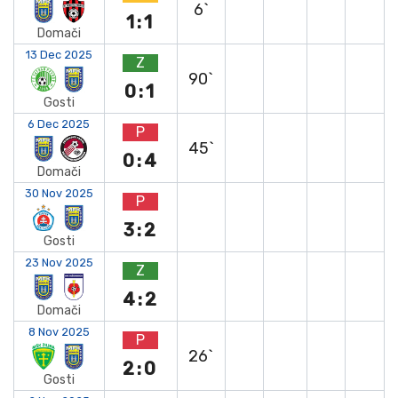
6`
1:1
Domači
13 Dec 2025
Z
90`
0:1
Gosti
6 Dec 2025
P
45`
0:4
Domači
30 Nov 2025
P
3:2
Gosti
23 Nov 2025
Z
4:2
Domači
8 Nov 2025
P
26`
2:0
Gosti