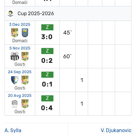
Domači
Cup 2025-2026
3 Dec 2025
Z
45`
3:0
Domači
5 Nov 2025
Z
60`
0:2
Gosti
24 Sep 2025
Z
1
0:1
Gosti
20 Avg 2025
Z
1
0:4
Gosti
A. Sylla
V. Djukanovic