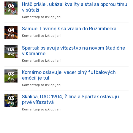
Hráč prišiel, ukázal kvality a stal sa oporou tímu
06
v súťaži
Avg
Komentarji so izklopljeni
za
Hráč
prišiel,
Samuel Lavrinčík sa vracia do Ružomberka
04
ukázal
Avg
Komentarji so izklopljeni
za
kvality
Samuel
a
Lavrinčík
Spartak oslavuje víťazstvo na novom štadióne
stal
03
sa
sa
v Komárne
Avg
vracia
oporou
Komentarji so izklopljeni
za
do
tímu
Spartak
Ružomberka
v
oslavuje
Komárno oslavuje, večer plný futbalových
súťaži
03
víťazstvo
emócií je tu!
Avg
na
Komentarji so izklopljeni
za
novom
Komárno
štadióne
oslavuje,
Skalica, DAC 1904, Žilina a Spartak oslavujú
v
03
večer
Komárne
prvé víťazstvá
Avg
plný
Komentarji so izklopljeni
za
futbalových
Skalica,
emócií
DAC
je
1904,
tu!
Žilina