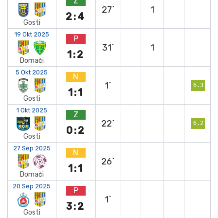
Z
27`
1
2:4
Gosti
19 Okt 2025
P
31`
1
1:2
Domači
5 Okt 2025
N
1`
6.3
1:1
Gosti
1 Okt 2025
Z
22`
6.2
0:2
Gosti
27 Sep 2025
N
26`
1:1
Domači
20 Sep 2025
P
1`
3:2
Gosti