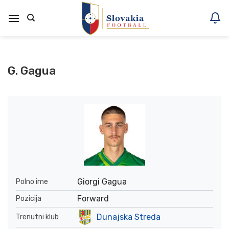
Skoči
na
vsebino
G. Gagua
Giorgi Gagua
Polno ime
Forward
Pozicija
Dunajska Streda
Trenutni klub