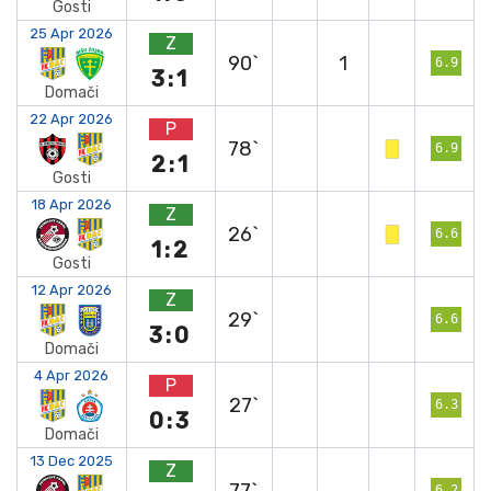
Gosti
25 Apr 2026
Z
90`
1
6.9
3:1
Domači
22 Apr 2026
P
78`
6.9
2:1
Gosti
18 Apr 2026
Z
26`
6.6
1:2
Gosti
12 Apr 2026
Z
29`
6.6
3:0
Domači
4 Apr 2026
P
27`
6.3
0:3
Domači
13 Dec 2025
Z
77`
6.2