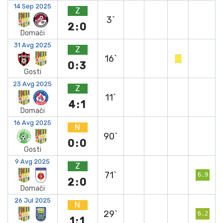
14 Sep 2025
Z
3`
2:0
Domači
31 Avg 2025
Z
16`
0:3
Gosti
23 Avg 2025
Z
11`
4:1
Domači
16 Avg 2025
N
90`
0:0
Gosti
9 Avg 2025
Z
71`
6.9
2:0
Domači
26 Jul 2025
N
29`
6.2
1:1