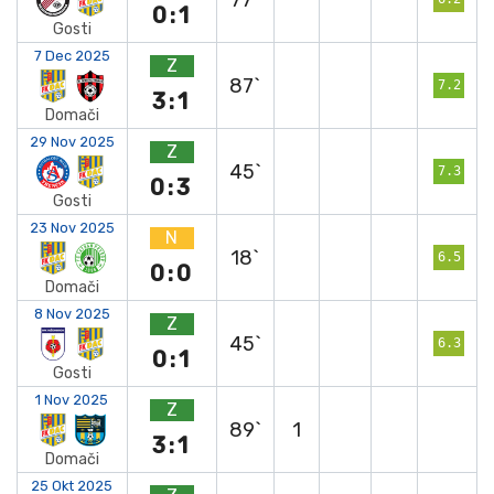
0:1
Gosti
7 Dec 2025
Z
87`
7.2
3:1
Domači
29 Nov 2025
Z
45`
7.3
0:3
Gosti
23 Nov 2025
N
18`
6.5
0:0
Domači
8 Nov 2025
Z
45`
6.3
0:1
Gosti
1 Nov 2025
Z
89`
1
3:1
Domači
25 Okt 2025