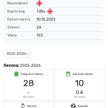
Nacionalnost
Tiflis
Rojstni kraj
10.10.2001
Datum rojstva
24
Starost
193
Višina
Sezona:
2025-2026
Odigrane tekme
Začetek tekem
28
10
-
0.4
Per Game
Per Game
Minute
Zadetki