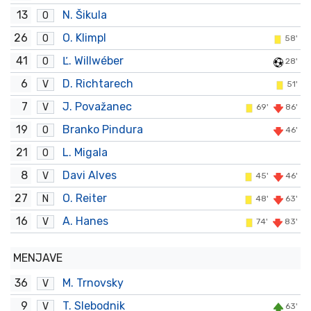
13
N. Šikula
O
26
O. Klimpl
O
58'
41
Ľ. Willwéber
O
28'
6
D. Richtarech
V
51'
7
J. Považanec
V
69'
86'
19
Branko Pindura
O
46'
21
L. Migala
O
8
Davi Alves
V
45'
46'
27
O. Reiter
N
48'
63'
16
A. Hanes
V
74'
83'
MENJAVE
36
M. Trnovsky
V
9
T. Slebodnik
V
63'