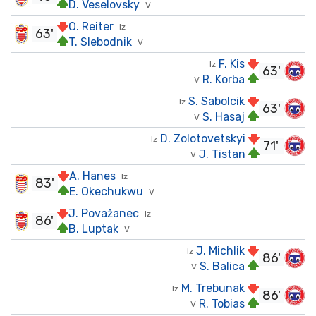
D. Veselovsky
V
O. Reiter
Iz
63'
T. Slebodnik
V
F. Kis
Iz
63'
R. Korba
V
S. Sabolcik
Iz
63'
S. Hasaj
V
D. Zolotovetskyi
Iz
71'
J. Tistan
V
A. Hanes
Iz
83'
E. Okechukwu
V
J. Považanec
Iz
86'
B. Luptak
V
J. Michlik
Iz
86'
S. Balica
V
M. Trebunak
Iz
86'
R. Tobias
V