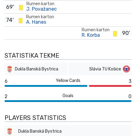
Rumen karton
69'
J. Považanec
Rumen karton
74'
A. Hanes
Rumen karton
90'
R. Korba
STATISTIKA TEKME
Dukla Banská Bystrica
Slávia TU Košice
Yellow Cards
6
3
Goals
2
0
PLAYERS STATISTICS
Dukla Banská Bystrica