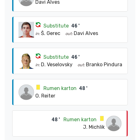
Davi Alves
Substitute
46'
Š. Gerec
Davi Alves
in:
out:
Substitute
46'
D. Veselovsky
Branko Pindura
in:
out:
Rumen karton
48'
O. Reiter
48'
Rumen karton
J. Michlik