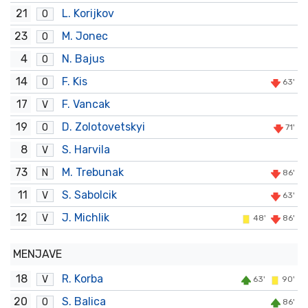
21
L. Korijkov
O
23
M. Jonec
O
4
N. Bajus
O
14
F. Kis
O
63'
17
F. Vancak
V
19
D. Zolotovetskyi
O
71'
8
S. Harvila
V
73
M. Trebunak
N
86'
11
S. Sabolcik
V
63'
12
J. Michlik
V
48'
86'
MENJAVE
18
R. Korba
V
63'
90'
20
S. Balica
O
86'