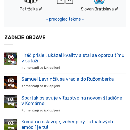
Petržalka W
Slovan Bratislava W
- predogled tekme -
ZADNJE OBJAVE
Hráč prišiel, ukázal kvality a stal sa oporou tímu
06
v súťaži
Avg
Komentarji so izklopljeni
za
Hráč
prišiel,
Samuel Lavrinčík sa vracia do Ružomberka
04
ukázal
Avg
Komentarji so izklopljeni
za
kvality
Samuel
a
Lavrinčík
Spartak oslavuje víťazstvo na novom štadióne
stal
03
sa
sa
v Komárne
Avg
vracia
oporou
Komentarji so izklopljeni
za
do
tímu
Spartak
Ružomberka
v
oslavuje
Komárno oslavuje, večer plný futbalových
súťaži
03
víťazstvo
emócií je tu!
Avg