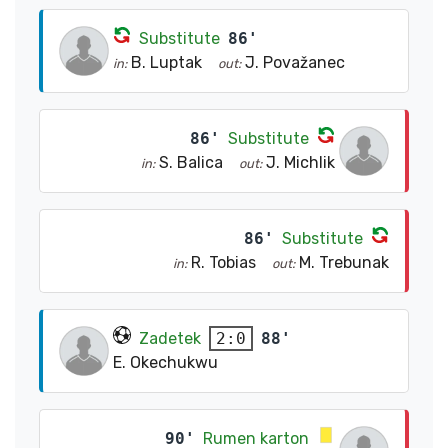
Substitute
86'
B. Luptak
J. Považanec
in:
out:
86'
Substitute
S. Balica
J. Michlik
in:
out:
86'
Substitute
R. Tobias
M. Trebunak
in:
out:
Zadetek
88'
2:0
E. Okechukwu
90'
Rumen karton