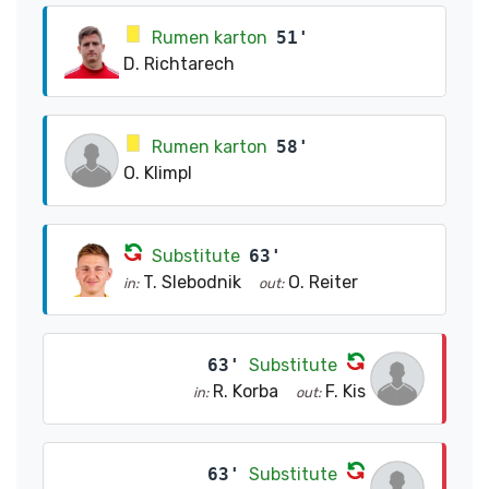
Rumen karton
51'
D. Richtarech
Rumen karton
58'
O. Klimpl
Substitute
63'
T. Slebodnik
O. Reiter
in:
out:
63'
Substitute
R. Korba
F. Kis
in:
out:
63'
Substitute