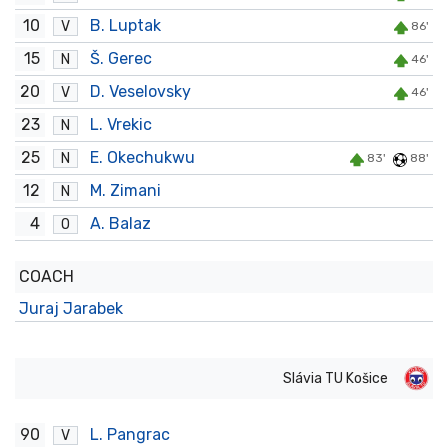
10
B. Luptak
V
86'
15
Š. Gerec
N
46'
20
D. Veselovsky
V
46'
23
L. Vrekic
N
25
E. Okechukwu
N
83'
88'
12
M. Zimani
N
4
A. Balaz
O
COACH
Juraj Jarabek
Slávia TU Košice
90
L. Pangrac
V