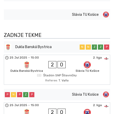
Slávia TU Košice
ZADNJE TEKME
Dukla Banská Bystrica
N
N
Z
Z
P
25 Jul 2025
-
15:00
2. liga
2
0
Dukla Banská Bystrica
Slávia TU Košice
Štadión SNP Štiavničky
Referee:
T. Vaňo
Slávia TU Košice
P
N
P
Z
P
25 Jul 2025
-
15:00
2. liga
2
0