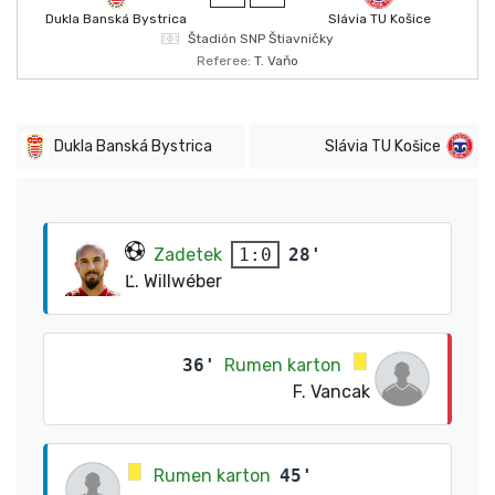
Dukla Banská Bystrica
Slávia TU Košice
Štadión SNP Štiavničky
Referee:
T. Vaňo
Dukla Banská Bystrica
Slávia TU Košice
Zadetek
28'
1:0
Ľ. Willwéber
36'
Rumen karton
F. Vancak
Rumen karton
45'