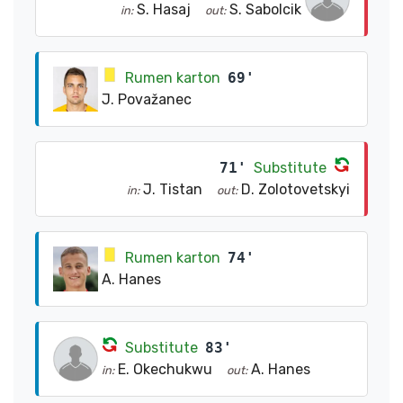
S. Hasaj
S. Sabolcik
in:
out:
Rumen karton
69'
J. Považanec
71'
Substitute
J. Tistan
D. Zolotovetskyi
in:
out:
Rumen karton
74'
A. Hanes
Substitute
83'
E. Okechukwu
A. Hanes
in:
out: