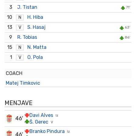
3
J. Tistan
71'
10
H. Hiba
N
13
S. Hasaj
V
63'
9
R. Tobias
86'
15
N. Matta
N
1
O. Pola
V
COACH
Matej Timkovic
MENJAVE
Davi Alves
Iz
46'
Š. Gerec
V
Branko Pindura
Iz
46'