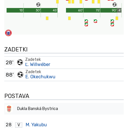
15'
30'
45'
60'
75'
90'
4'
ZADETKI
Zadetek
28'
Ľ. Willwéber
Zadetek
88'
E. Okechukwu
POSTAVA
Dukla Banská Bystrica
28
M. Yakubu
V