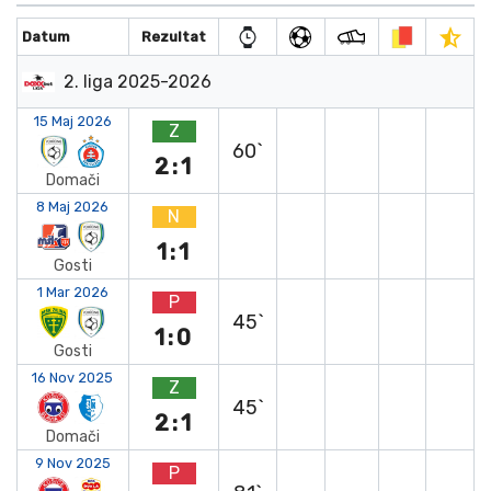
Datum
Rezultat
2. liga 2025-2026
15 Maj 2026
Z
60`
2:1
Domači
8 Maj 2026
N
1:1
Gosti
1 Mar 2026
P
45`
1:0
Gosti
16 Nov 2025
Z
45`
2:1
Domači
9 Nov 2025
P