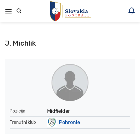
Skoči
na
vsebino
J. Michlik
Midfielder
Pozicija
Pohronie
Trenutni klub