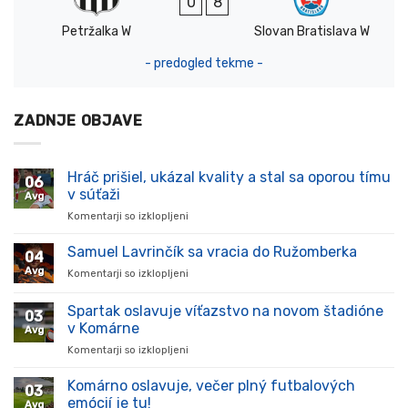
0
8
Petržalka W
Slovan Bratislava W
- predogled tekme -
ZADNJE OBJAVE
Hráč prišiel, ukázal kvality a stal sa oporou tímu
06
v súťaži
Avg
Komentarji so izklopljeni
za
Hráč
prišiel,
Samuel Lavrinčík sa vracia do Ružomberka
04
ukázal
Avg
Komentarji so izklopljeni
za
kvality
Samuel
a
Lavrinčík
Spartak oslavuje víťazstvo na novom štadióne
stal
03
sa
sa
v Komárne
Avg
vracia
oporou
Komentarji so izklopljeni
za
do
tímu
Spartak
Ružomberka
v
oslavuje
Komárno oslavuje, večer plný futbalových
súťaži
03
víťazstvo
emócií je tu!
Avg