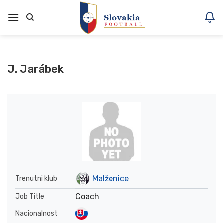
Skoči
na
vsebino
J. Jarábek
Malženice
Trenutni klub
Coach
Job Title
Nacionalnost