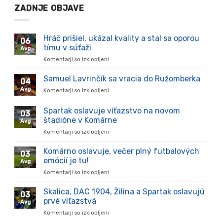
ZADNJE OBJAVE
Hráč prišiel, ukázal kvality a stal sa oporou
06
tímu v súťaži
Avg
Komentarji so izklopljeni
za
Hráč
prišiel,
Samuel Lavrinčík sa vracia do Ružomberka
04
ukázal
Avg
Komentarji so izklopljeni
za
kvality
Samuel
a
Lavrinčík
Spartak oslavuje víťazstvo na novom
stal
03
sa
sa
štadióne v Komárne
Avg
vracia
oporou
Komentarji so izklopljeni
za
do
tímu
Spartak
Ružomberka
v
oslavuje
Komárno oslavuje, večer plný futbalových
súťaži
03
víťazstvo
emócií je tu!
Avg
na
Komentarji so izklopljeni
za
novom
Komárno
štadióne
oslavuje,
Skalica, DAC 1904, Žilina a Spartak oslavujú
v
03
večer
Komárne
prvé víťazstvá
Avg
plný
Komentarji so izklopljeni
za
futbalových