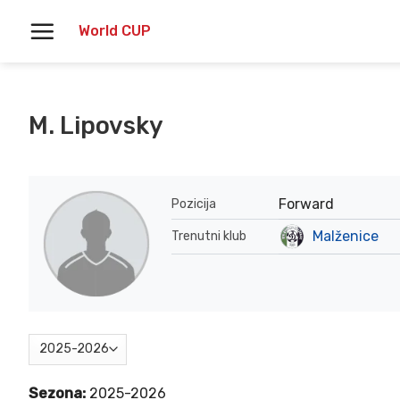
Skoči
World CUP
na
vsebino
M. Lipovsky
Forward
Pozicija
Malženice
Trenutni klub
Sezona:
2025-2026