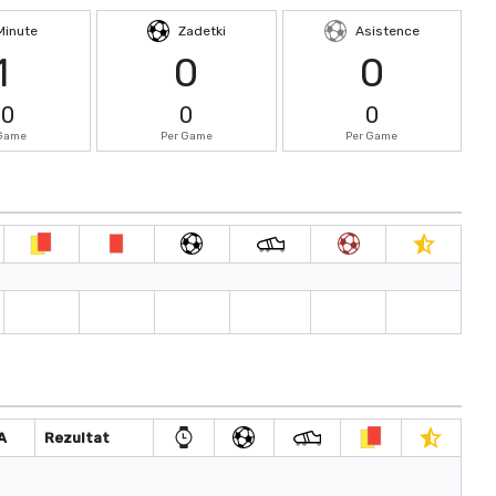
Minute
Zadetki
Asistence
1
0
0
.0
0
0
 Game
Per Game
Per Game
A
Rezultat