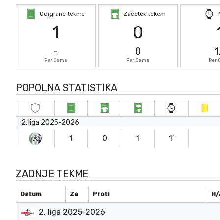
Odigrane tekme
Začetek tekem
1
0
-
0
1
Per Game
Per Game
Per
POPOLNA STATISTIKA
2. liga 2025-2026
1
0
1
1′
ZADNJE TEKME
Datum
Za
Proti
H/
2. liga 2025-2026