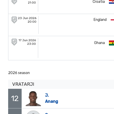
Croatia
21:00
23 Jun 2026
England
20:00
17 Jun 2026
Ghana
23:00
2026 season
VRATARJI
J.
12
Anang