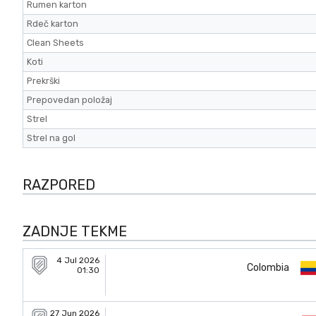
Rumen karton
Rdeč karton
Clean Sheets
Koti
Prekrški
Prepovedan položaj
Strel
Strel na gol
RAZPORED
ZADNJE TEKME
4 Jul 2026
Colombia
01:30
27 Jun 2026