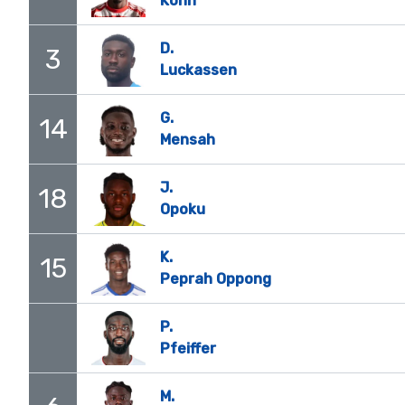
Köhn
D.
3
Luckassen
G.
14
Mensah
J.
18
Opoku
K.
15
Peprah Oppong
P.
Pfeiffer
M.