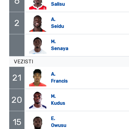
6
Salisu
A.
2
Seidu
M.
Senaya
VEZISTI
A.
21
Francis
M.
20
Kudus
E.
15
Owusu