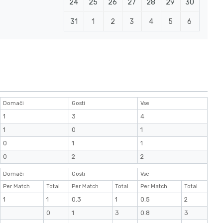
24
25
26
27
28
29
30
31
1
2
3
4
5
6
Domači
Gosti
Vse
1
3
4
1
0
1
0
1
1
0
2
2
Domači
Gosti
Vse
Per Match
Total
Per Match
Total
Per Match
Total
1
1
0.3
1
0.5
2
0
1
3
0.8
3