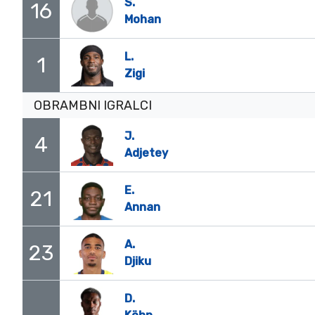
S.
16
Mohan
L.
1
Zigi
OBRAMBNI IGRALCI
J.
4
Adjetey
E.
21
Annan
A.
23
Djiku
D.