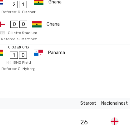
Ghana
2
1
Referee:
D. Fischer
0
0
Ghana
Gillette Stadium
Referee:
S. Martinez
0.03
0.13
xG
Panama
1
0
BMO Field
Referee:
G. Nyberg
Starost
Nacionalnost
26