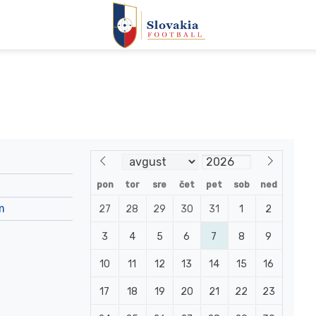
pon
tor
sre
čet
pet
sob
ned
m
27
28
29
30
31
1
2
3
4
5
6
7
8
9
10
11
12
13
14
15
16
17
18
19
20
21
22
23