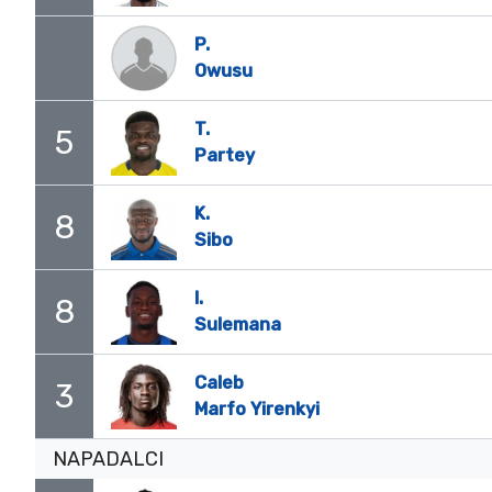
P.
Owusu
T.
5
Partey
K.
8
Sibo
I.
8
Sulemana
Caleb
3
Marfo Yirenkyi
NAPADALCI