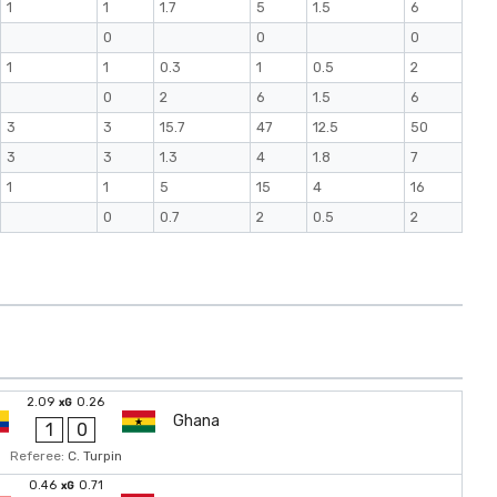
1
1
1.7
5
1.5
6
0
0
0
1
1
0.3
1
0.5
2
0
2
6
1.5
6
3
3
15.7
47
12.5
50
3
3
1.3
4
1.8
7
1
1
5
15
4
16
0
0.7
2
0.5
2
2.09
0.26
xG
Ghana
1
0
Referee:
C. Turpin
0.46
0.71
xG