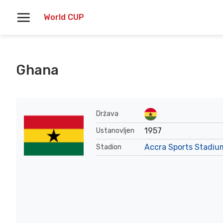
Skoči
World CUP
na
vsebino
Ghana
Država
1957
Ustanovljen
Accra Sports Stadiu
Stadion