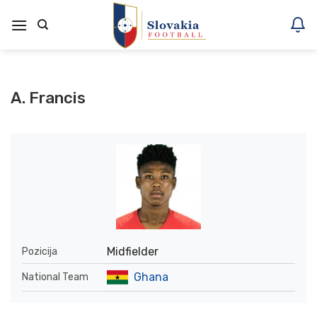
Skoči
na
vsebino
A. Francis
Midfielder
Pozicija
Ghana
National Team