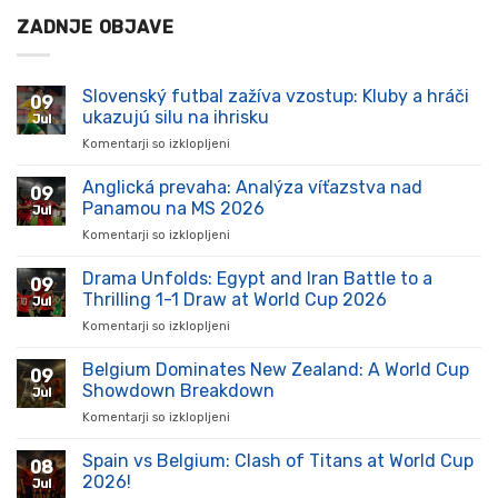
ZADNJE OBJAVE
Slovenský futbal zažíva vzostup: Kluby a hráči
09
ukazujú silu na ihrisku
Jul
Komentarji so izklopljeni
za
Slovenský
futbal
Anglická prevaha: Analýza víťazstva nad
09
zažíva
Panamou na MS 2026
Jul
vzostup:
Komentarji so izklopljeni
za
Kluby
Anglická
a
prevaha:
Drama Unfolds: Egypt and Iran Battle to a
hráči
09
Analýza
ukazujú
Thrilling 1-1 Draw at World Cup 2026
Jul
víťazstva
silu
Komentarji so izklopljeni
za
nad
na
Drama
Panamou
ihrisku
Unfolds:
Belgium Dominates New Zealand: A World Cup
na
09
Egypt
MS
Showdown Breakdown
Jul
and
2026
Komentarji so izklopljeni
za
Iran
Belgium
Battle
Dominates
Spain vs Belgium: Clash of Titans at World Cup
to
08
New
a
2026!
Jul
Zealand:
Thrilling