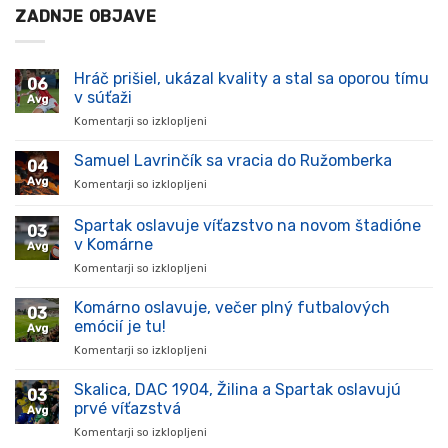
ZADNJE OBJAVE
Hráč prišiel, ukázal kvality a stal sa oporou tímu
06
v súťaži
Avg
Komentarji so izklopljeni
za
Hráč
prišiel,
Samuel Lavrinčík sa vracia do Ružomberka
04
ukázal
Avg
Komentarji so izklopljeni
za
kvality
Samuel
a
Lavrinčík
Spartak oslavuje víťazstvo na novom štadióne
stal
03
sa
sa
v Komárne
Avg
vracia
oporou
Komentarji so izklopljeni
za
do
tímu
Spartak
Ružomberka
v
oslavuje
Komárno oslavuje, večer plný futbalových
súťaži
03
víťazstvo
emócií je tu!
Avg
na
Komentarji so izklopljeni
za
novom
Komárno
štadióne
oslavuje,
Skalica, DAC 1904, Žilina a Spartak oslavujú
v
03
večer
Komárne
prvé víťazstvá
Avg
plný
Komentarji so izklopljeni
za
futbalových