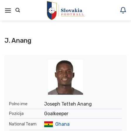
Skoči
na
vsebino
J. Anang
Joseph Tetteh Anang
Polno ime
Goalkeeper
Pozicija
Ghana
National Team