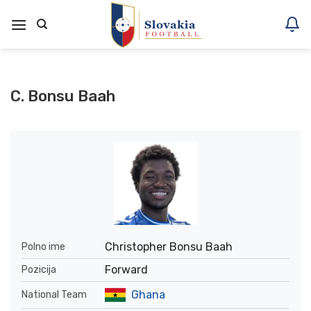
Skoči
na
vsebino
C. Bonsu Baah
Christopher Bonsu Baah
Polno ime
Forward
Pozicija
Ghana
National Team