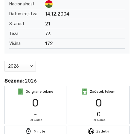
Nacionalnost
14.12.2004
Datum rojstva
21
Starost
73
Teža
172
Višina
Sezona:
2026
Odigrane tekme
Začetek tekem
0
0
-
0
Per Game
Per Game
Minute
Zadetki