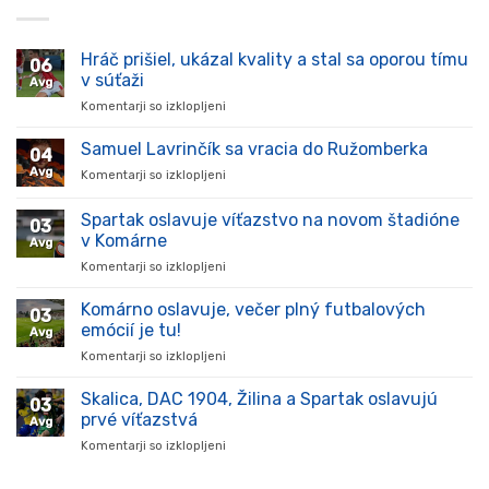
Hráč prišiel, ukázal kvality a stal sa oporou tímu
06
v súťaži
Avg
Komentarji so izklopljeni
za
Hráč
prišiel,
Samuel Lavrinčík sa vracia do Ružomberka
04
ukázal
Avg
Komentarji so izklopljeni
za
kvality
Samuel
a
Lavrinčík
Spartak oslavuje víťazstvo na novom štadióne
stal
03
sa
sa
v Komárne
Avg
vracia
oporou
Komentarji so izklopljeni
za
do
tímu
Spartak
Ružomberka
v
oslavuje
Komárno oslavuje, večer plný futbalových
súťaži
03
víťazstvo
emócií je tu!
Avg
na
Komentarji so izklopljeni
za
novom
Komárno
štadióne
oslavuje,
Skalica, DAC 1904, Žilina a Spartak oslavujú
v
03
večer
Komárne
prvé víťazstvá
Avg
plný
Komentarji so izklopljeni
za
futbalových
Skalica,
emócií
DAC
je